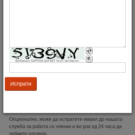
имплементацијата на нашите стандарди.
Контактирајте ги вработените
Нашите вработени се достапни од понеделник до
петок оd 8:00 часoт до 16:00 часот
(0)77 552 826
(0)2 32 54 251
.
Можете да не контактирате и на email
BotDetect CAPTCHA ASP.NET Form Validation
преку
gs1mk@gs1mk.org.mk
– наша заложба е на
сите пораки да одговориме максимум за 2 дена.
Доколку сакате да разговарате со конкретна личност
од GS1 Македонија, притиснете
тука
.
Испрати емаил
Опционално, може да испратите емаил до нашата
служба за работа со членки и во рок од 24 часа да
добиете одговор.