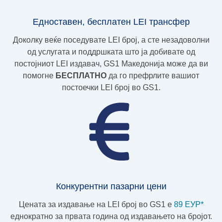
Едноставен, бесплатен LEI трансфер
Доколку веќе поседувате LEI број, а сте незадоволни
од услугата и поддршката што ја добивате од
постојниот LEI издавач, GS1 Македонија може да ви
помогне
БЕСПЛАТНО
да го префрлите вашиот
постоечки LEI број во GS1.
Конкурентни пазарни цени
Цената за издавање на LEI број во GS1 e
89 ЕУР*
еднократно за првата година од издавањето на бројот.