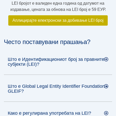
LEI бројот е валиден една година од датумот на
издавање, цената за обнова на LEI број е 59 ЕУР.
Аплицирајте електронски за добивање LEI број
Често поставувани прашања?
Што е Идентификациониот број за правните
субјекти (LEI)?
Што е Global Legal Entity Identifier Foundation -
GLEIF?
Како е регулирана употребата на LEI?