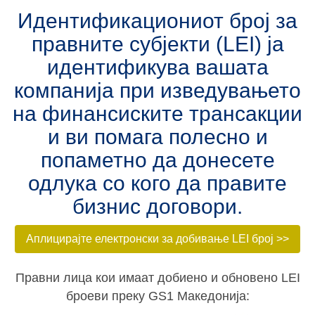
Идентификациониот број за
правните субјекти (LEI) ja
идентификува вашата
компанија при изведувањето
на финансиските трансакции
и ви помага полесно и
попаметно да донесете
одлука со кого да правите
бизнис договори.
Аплицирајте електронски за добивање LEI број >>
Правни лица кои имаат добиено и обновено LEI
броеви преку GS1 Македонија: