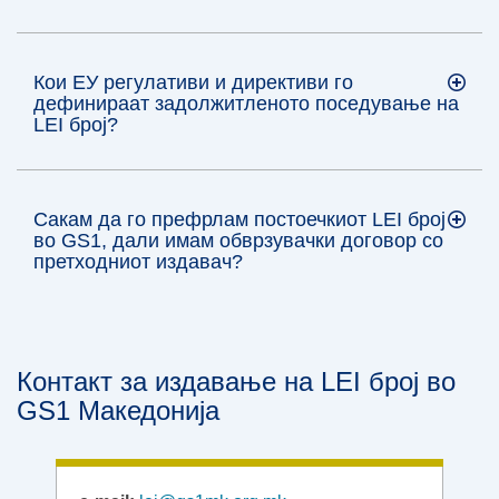
Кои ЕУ регулативи и директиви го
дефинираат задолжитленото поседување на
LEI број?
Сакам да го префрлам постоечкиот LEI број
во GS1, дали имам обврзувачки договор со
претходниот издавач?
Контакт за издавање на LEI број во
GS1 Македонија