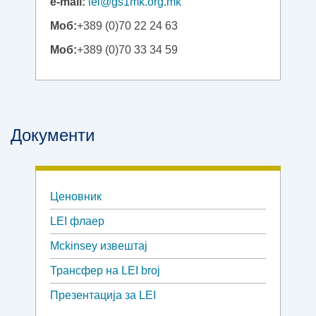
e-mail:
lei@gs1mk.org.mk
Моб:
+389 (0)70 22 24 63
Моб:
+389 (0)70 33 34 59
Документи
Ценовник
LEI флаер
Mckinsey извештај
Трансфер на LEI broj
Презентација за LEI