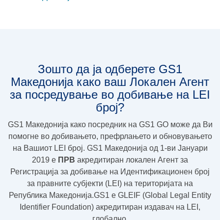
Зошто да ја одберете GS1
Македонија како ваш Локален Агент
за посредување во добивање на LEI
број?
GS1 Македонија како посредник на GS1 GO може да Ви
помогне во добивањето, префрлањето и обновувањето
на Вашиот LEI број. GS1 Македонија од 1-ви Јануари
2019 e
ПРВ
акредитиран локален Агент за
Регистрација за добивање на Идентификационен број
за правните субјекти (LEI) на територијата на
Република Македонија.GS1 e GLEIF (Global Legal Entity
Identifier Foundation) акредитиран издавач на LEI,
глобално.