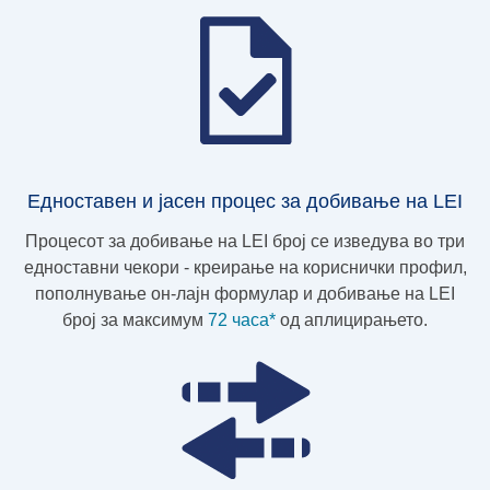
Едноставен и јасен процес за добивање на LEI
Процесот за добивање на LEI број се изведува во три
едноставни чекори - креирање на кориснички профил,
пополнување он-лајн формулар и добивање на LEI
број за максимум
72 часа*
од аплицирањето.