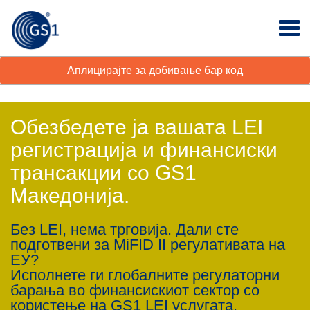
Аплицирајте за добивање бар код
Обезбедете ја вашата LEI
регистрација и финансиски
трансакции со GS1
Македонија.
Без LEI, нема трговија. Дали сте
подготвени за MiFID II регулативата на
ЕУ?
Исполнете ги глобалните регулаторни
барања во финансискиот сектор со
користење на GS1 LEI услугата.