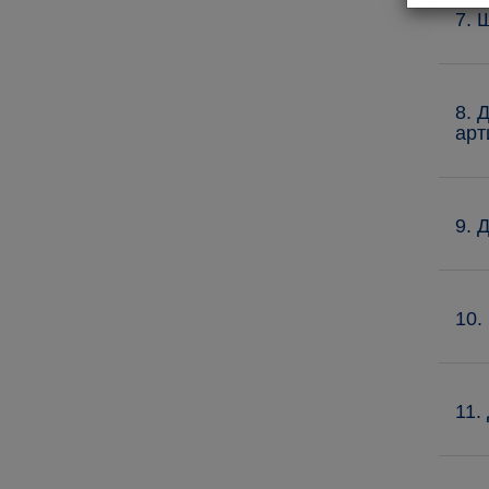
7. 
8. 
арт
9. 
10.
11.