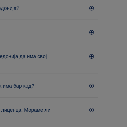
едонија?
едонија да има свој
а има бар код?
о лиценца. Мораме ли