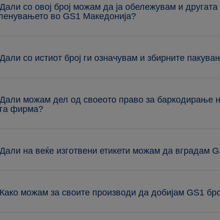
 Дали со овој број можам да ја обележувам и другата 
ленувањето во GS1 Македонија?
 Дали со истиот број ги означувам и збирните пакува
 Дали можам дел од своеото право за баркодирање н
га фирма?
 Дали на веќе изготвени етикети можам да вградам 
 Како можам за своите производи да добијам GS1 бр