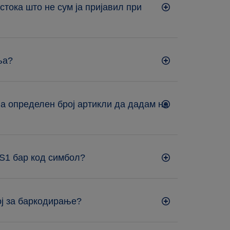
стока што не сум ја пријавил при
ња?
а определен број артикли да дадам на
GS1 бар код симбол?
ој за баркодирање?