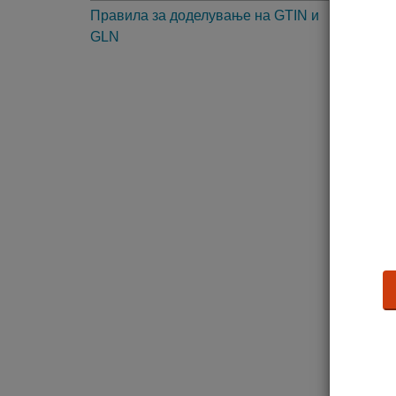
Правила за доделување на GTIN и
2. 
GLN
3. 
4. 
5. 
6. 