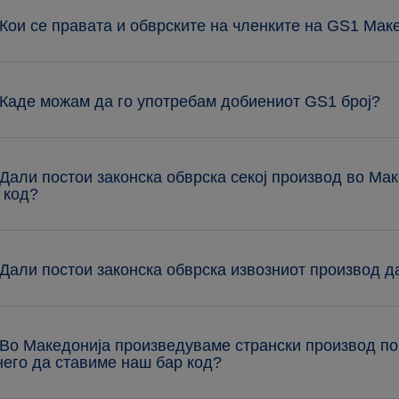
 Кои се правата и обврските на членките на GS1 Мак
 Каде можам да го употребам добиениот GS1 број?
 Дали постои законска обврска секој производ во Мак
 код?
 Дали постои законска обврска извозниот производ д
 Во Македонија произведуваме странски производ п
него да ставиме наш бар код?