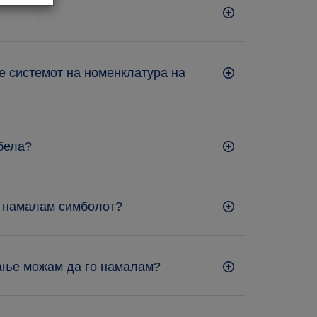
е системот на номенклатура на
 бела?
о намалам симболот?
мање можам да го намалам?