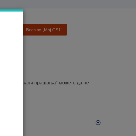
Влез во „Moj GS1“
а
ања
то поставувани прашања" можете да не