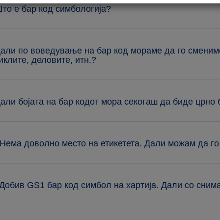
Што е бар код симбологија?
Дали по воведување на бар код мораме да го сменим
иклите, деловите, итн.?
Дали бојата на бар кодот мора секогаш да биде црно
 Нема доволно место на етикетета. Дали можам да г
 Добив GS1 бар код симбол на хартија. Дали со сни