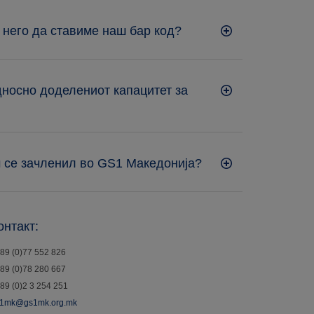
 него да ставиме наш бар код?
односно доделениот капацитет за
м се зачленил во GS1 Македонија?
онтакт:
89 (0)77 552 826
89 (0)78 280 667
89 (0)2 3 254 251
1mk@gs1mk.org.mk