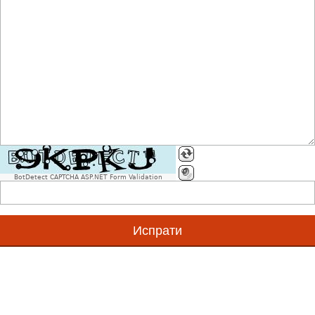
Што се GS1 стандарди?
Што е Единствен Матичен GS1 Број (GS1ЕМБ)?
Што е GS1 број?
BotDetect CAPTCHA ASP.NET Form Validation
Дали првите бројки говорат за земјата од каде потек
Што е GS1 бар код симбол?