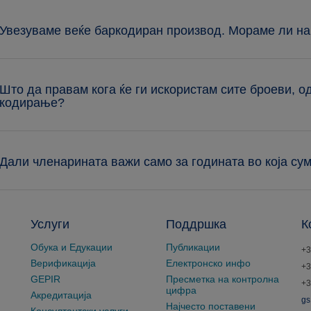
 Увезуваме веќе баркодиран производ. Мораме ли на
 Што да правам кога ќе ги искористам сите броеви, 
кодирање?
 Дали членарината важи само за годината во која су
Услуги
Поддршка
К
Обука и Едукации
Публикации
+3
Верификација
Електронско инфо
+3
GEPIR
Пресметка на контролна
+3
цифра
Акредитација
gs
Најчесто поставени