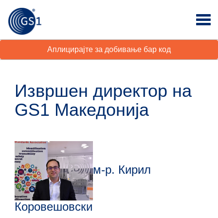
Аплицирајте за добивање бар код
Извршен директор на
GS1 Македонија
м-р. Кирил
Коровешовски