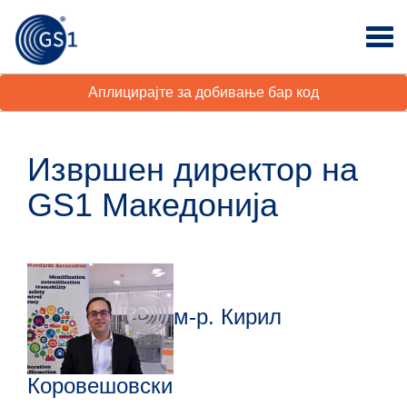
Аплицирајте за добивање бар код
Извршен директор на
GS1 Македонија
м-р. Кирил
Коровешовски