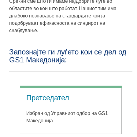
Среќни сме што ги имаме најдобрите луѓе во
областите во кои што работат. Нашиот тим има
длабоко познавање на стандардите кои ја
подобруваат ефикасноста на синџирот на
снабдување.
Запознајте ги луѓето кои се дел од
GS1 Македонија:
Претседател
Избран од Управниот одбор на GS1
Македонија