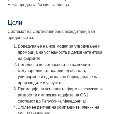
мегународната бизнис заедница.
Цели
Системот на Сертифицирана акредитација ќе
придонесе за:
Воведување на нов модел за утврдување и
промоција на успешноста и деловната етика
на фирмите;
Легално, и во согласност со важечките
меѓународни стандарди од областа,
униформно и еднозначно баркодирање на
производите и услугите;
Промоција на успешните фирми заслужни за
развојот и имплементацијата на GS1
системот во Република Македонија;
Зголемен рејтинг на компаниите членки на
GS1 Македонија;