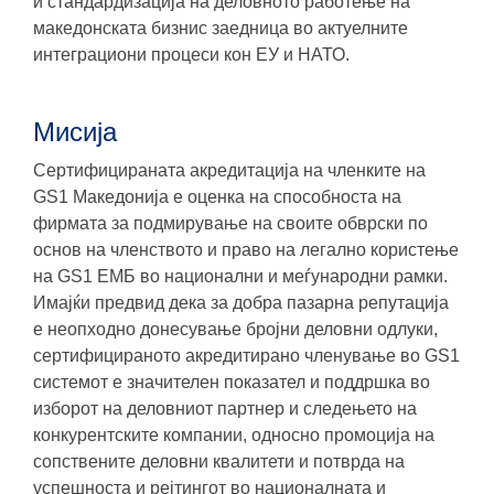
и стандардизација на деловното работење на
македонската бизнис заедница во актуелните
интеграциони процеси кон ЕУ и НАТО.
Мисија
Сертифицираната акредитација на членките на
GS1 Македонија е оценка на способноста на
фирмата за подмирување на своите обврски по
основ на членството и право на легално користење
на GS1 ЕМБ во национални и меѓународни рамки.
Имајќи предвид дека за добра пазарна репутација
е неопходно донесување бројни деловни одлуки,
сертифицираното акредитирано членување во GS1
системот е значителен показател и поддршка во
изборот на деловниот партнер и следењето на
конкурентските компании, односно промоција на
сопствените деловни квалитети и потврда на
успешноста и рејтингот во националната и