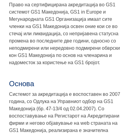
Право на сертифицирана акредитација во GS1
системот GS1 Македонија, GS1 in Europe и
Мегународната GS1 Организација имаат сите
членки на GS1 Македонија освен оние кои се во
стечај или ликвидација, со непријавена статусна
промена во последните две години, односно со
неподмирени или нередовно подмирени обврски
кон GS1 Македонија по основ на членарина и
надоместок за користење на GS1 бројот.
Основa
Системот за акредитација е воспоставен во 2007
година, со Одлука на Управниот одбор на GS1
Македонија (бр. 47-13/4 од 02.04.2007). Со
воспоставување на Регистарот на Акредитирани
фирми и негово објавување на web страната на
GS1 Македонија, реализирана е значителна