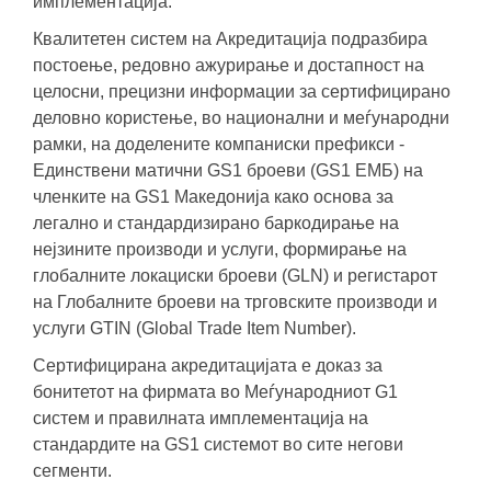
имплементација.
Квалитетен систем на Акредитација подразбира
постоење, редовно ажурирање и достапност на
целосни, прецизни информации за сертифицирано
деловно користење, во национални и меѓународни
рамки, на доделените компаниски префикси -
Единствени матични GS1 броеви (GS1 ЕМБ) на
членките на GS1 Македонија како основа за
легално и стандардизирано баркодирање на
нејзините производи и услуги, формирање на
глобалните локациски броеви (GLN) и регистарот
на Глобалните броеви на трговските производи и
услуги GTIN (Global Trade Item Number).
Сертифицирана акредитацијата е доказ за
бонитетот на фирмата во Меѓународниот G1
систем и правилната имплементација на
стандардите на GS1 системот во сите негови
сегменти.