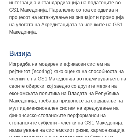
интеграција и стандардизација на податоците во
GS1 Македонија. Паралелно со тоа се одвива и
процесот на истакнување на значајот и промоција
на улогата на Акредитацијата за членките на GS1
Македонија.
Визија
Изградба на модерен и ефикасен систем на
рејтингот ('scoring') како оценка на способноста на
членките на GS1 Македонија во подмирувањето на
своите обврски, кој заедно со другите мерки на
економската политика на Владата на Република
Македонија, треба да придонесе за создавање на
мултидимензионален систем на вреднување на
финансиско-стопанските перформанси на
стопанските субјекти - членки на GS1 Македонија,
намалување на системскиот ризик, хармонизација