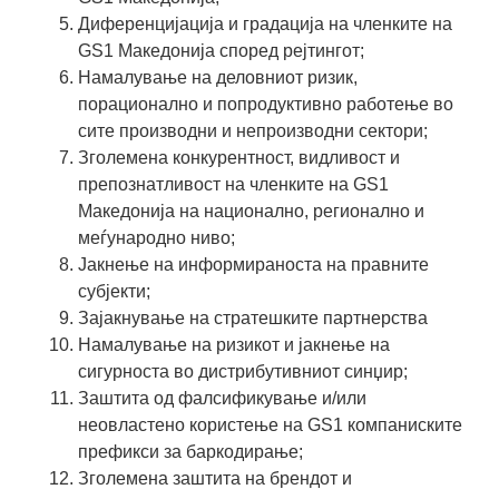
Диференцијација и градација на членките на
GS1 Македонија според рејтингот;
Намалување на деловниот ризик,
порационално и попродуктивно работење во
сите производни и непроизводни сектори;
Зголемена конкурентност, видливост и
препознатливост на членките на GS1
Македонија на национално, регионално и
меѓународно ниво;
Јакнење на информираноста на правните
субјекти;
Зајакнување на стратешките партнерства
Намалување на ризикот и јакнење на
сигурноста во дистрибутивниот синџир;
Заштита од фалсификување и/или
неовластено користење на GS1 компаниските
префикси за баркодирање;
Зголемена заштита на брендот и