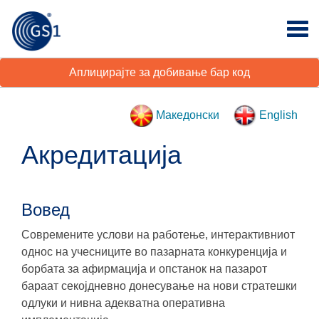
Аплицирајте за добивање бар код
Македонски
English
Акредитација
Вовед
Современите услови на работење, интерактивниот
однос на учесниците во пазарната конкуренција и
борбата за афирмација и опстанок на пазарот
бараат секојдневно донесување на нови стратешки
одлуки и нивна адекватна оперативна