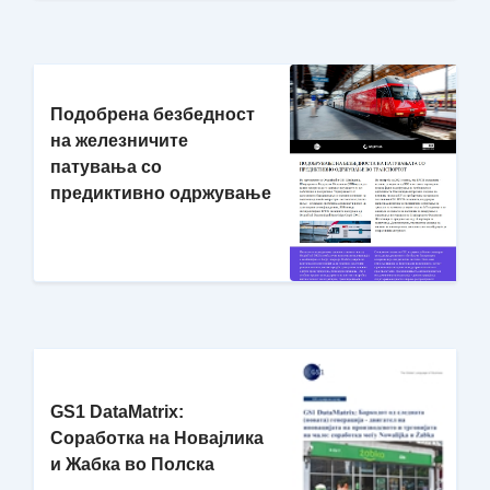
Подобрена безбедност
на железничите
патувања со
предиктивно одржување
GS1 DataMatrix:
Соработка на Новајлика
и Жабка во Полска