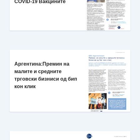
COVID-19 Вакцините
Аргентина:Премин на
малите и средните
трговски бизниси од бип
кон клик