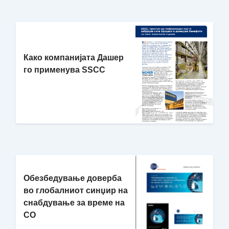
Како компанијата Дашер
го применува SSCC
Обезбедување доверба
во глобалниот синџир на
снабдување за време на
CO