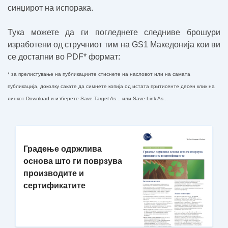
синџирот на испорака.
Тука можете да ги погледнете следниве брошури
изработени од стручниот тим на GS1 Македонија кои ви
се достапни во PDF* формат:
* за прелистување на публикациите стиснете на насловот или на самата
публикација, доколку сакате да симнете копија од истата притисенте десен клик на
линкот
Download
и изберете Save Target As... или Save Link As...
Градење одржлива
основа што ги поврзува
производите и
сертификатите