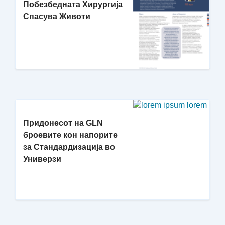
Побезбедната Хирургија
Спасува Животи
Придонесот на GLN
броевите кон напорите
за Стандардизација во
Универзи