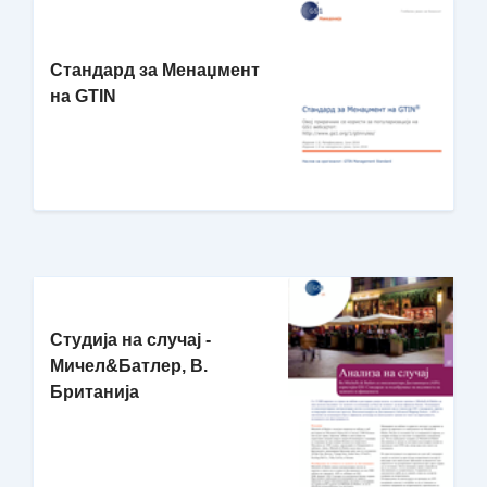
Стандард за Менаџмент
на GTIN
Студија на случај -
Мичел&Батлер, В.
Британија