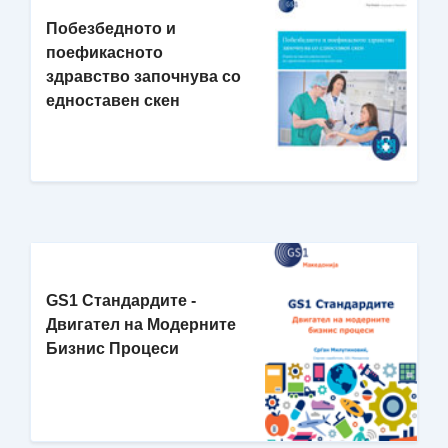
Побезбедното и
поефикаснотo
здравство започнува со
едноставен скен
GS1 Стандардите -
Двигател на Модерните
Бизнис Процеси