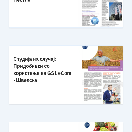
Нестле
Студија на случај:
Придобивки со
користење на GS1 eCom
- Шведска