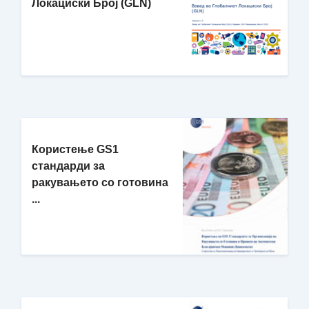
Локациски Број (GLN)
Користење GS1
стандарди за
ракувањето со готовина
...