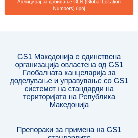
Аплицирај за добивање GLN (Global Location
Numbers) број
GS1 Македонија е единствена
организација овлaстена од GS1
Глобалната канцеларија за
доделување и управување со GS1
системот на стандарди на
територијата на Република
Македонија
Препораки за примена на GS1
стандардите