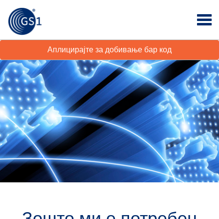
Аплицирајте за добивање бар код
Зошто ми е потребен