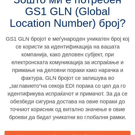
GS1 GLN (Global
Location Number) број?
GS1 GLN бројот е меѓународен уникатен број кој
се користи за идентификација на вашата
компанија, како деловен субјект, при
електронската комуникација за испраќање и
примање на деловни пораки како нарачка и
фактура. GLN бројот се запишува во
„заглавието“на секоја EDI порака со цел да го
идентификува испраќачот и примачот. За да се
обезбеди сигурна достава на овие пораки до
точниот корисник од витално значење е овие
броеви да бидат уникатни во глобални рамки.