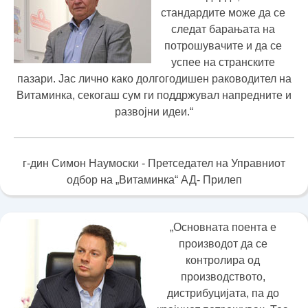
стандардите може да се
следат барањата на
потрошувачите и да се
успее на странските
пазари. Јас лично како долгогодишен раководител на
Витаминка, секогаш сум ги поддржувал напредните и
развојни идеи.“
г-дин Симон Наумоски - Претседател на Управниот
одбор на „Витаминка“ АД- Прилеп
„Основната поента е
производот да се
контролира од
производството,
дистрибуцијата, па до