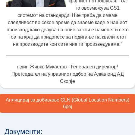
крајниот потрошувач. Тоа
го овозможува GS1
системот на стандарди. Ние треба да имаме
следливост во секое време да знаеме каде е нашиот
производ, како делува на оние за кои е наменет и сето
тоа на крај да придонесе за подигање на квалитетот
на производите кои сите ние ги произведуваме “
г-дин Живко Мукаетов - Генерален директор/
Претседател на управниот одбор на Алкалоид АД
Скопје
Аплицирај за добивање GLN (Global Location Numbers)
број
Документи: