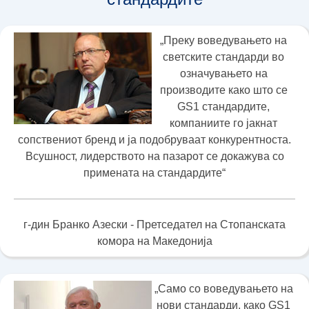
„Преку воведувањето на
светските стандарди во
означувањето на
производите како што се
GS1 стандардите,
компаниите го јакнат
сопствениот бренд и ја подобруваат конкурентноста.
Всушност, лидерството на пазарот се докажува со
примената на стандардите“
г-дин Бранко Азески - Претседател на Стопанската
комора на Македонија
„Само со воведувањето на
нови стандарди, како GS1