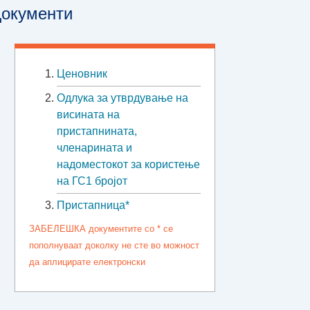
окументи
Ценовник
Oдлука за утврдување на
висината на
пристапнината,
членарината и
надоместокот за користење
на ГС1 бројот
Пристапница*
ЗАБЕЛЕШКА документите со * се
пополнуваат доколку не сте во можност
да аплицирате електронски