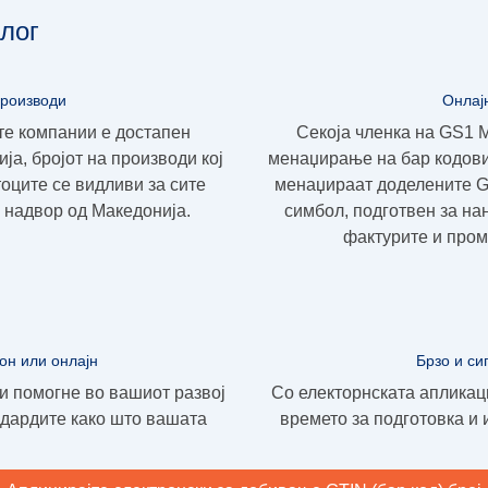
лог
производи
Онлај
те компании е достапен
Секоја членка на GS1 
ја, бројот на производи кој
менаџирање на бар кодови
оците се видливи за сите
менаџираат доделените GT
 надвор од Македонија.
симбол, подготвен за на
фактурите и пром
он или онлајн
Брзо и си
и помогне во вашиот развој
Со електорнската апликац
дардите како што вашата
времето за подготовка и