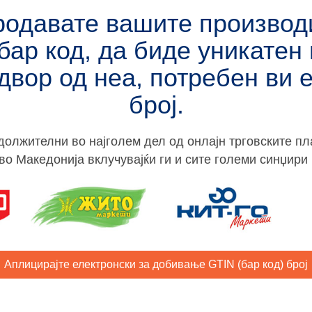
родавате вашите производ
бар код, да биде уникатен
двор од неа, потребен ви 
број.
должителни во најголем дел од онлајн трговските п
во Македонија вклучувајќи ги и сите големи синџири 
Аплицирајте електронски за добивање GTIN (бар код) број