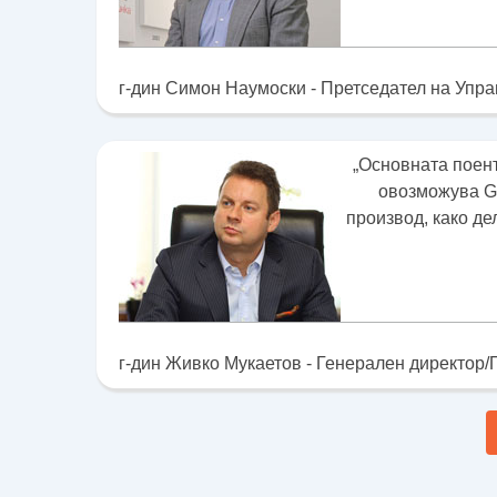
г-дин Симон Наумоски - Претседател на Упра
„Основната поент
овозможува GS
производ, како де
г-дин Живко Мукаетов - Генерален директор/