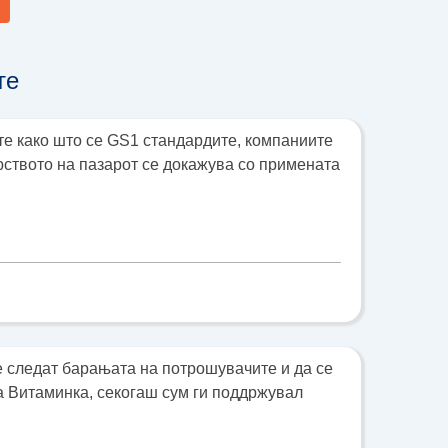
те
те како што се GS1 стандардите, компаниите
ерството на пазарот се докажува со примената
е следат барањата на потрошувачите и да се
а Витаминка, секогаш сум ги поддржувал