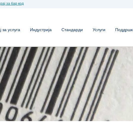
рај за бар код
 за услуга
Индустрија
Стандарди
Услуги
Поддршк