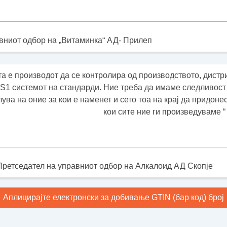
вниот одбор на „Витаминка“ АД- Прилеп
а е производот да се контролира од производството, дистри
1 системот на стандарди. Ние треба да имаме следливост 
лува на оние за кои е наменет и сето тоа на крај да придон
кои сите ние ги произведуваме “
Претседател на управниот одбор на Алкалоид АД Скопје
Аплицирајте електронски за добивање GTIN (бар код) број