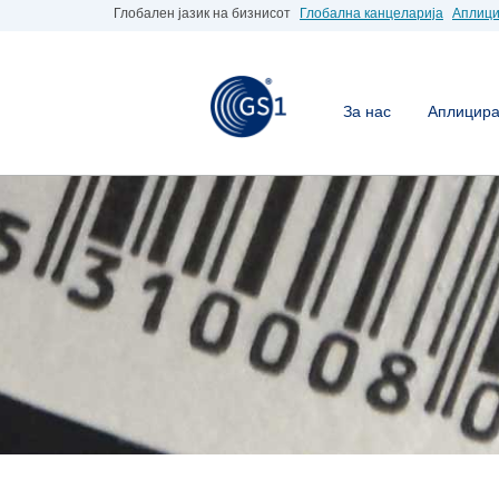
Глобален јазик на бизнисот
Глобална канцеларија
Аплици
За нас
Аплицирај