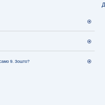
Д
 само 9. Зошто?