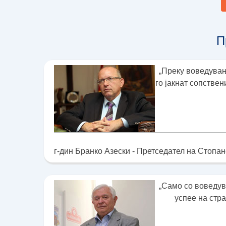
П
„Преку воведувањ
го јакнат сопстве
г-дин Бранко Азески - Претседател на Стопа
„Само со воведув
успее на стр