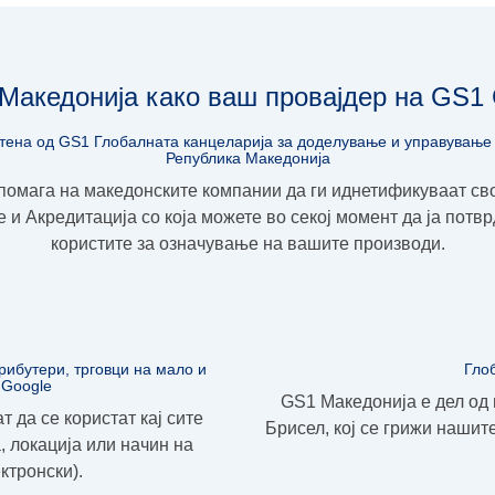
Македонија како ваш провајдер на GS1
тена од GS1 Глобалната канцеларија за доделување и управување 
Република Македонија
помага на македонските компании да ги иднетификуваат св
е и
Акредитација
со која можете во секој момент да ја потв
користите за означување на вашите производи.
рибутери, трговци на мало и
Гло
 Google
GS1 Македонија е дел од 
 да се користат кај сите
Брисел, кој се грижи наши
, локација или начин на
ктронски).