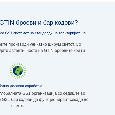
 GTIN броеви и бар кодови?
со GS1 системот на стандарди на територијата на
оите производи уникатно ширум светот. Со
рдите
автентичноста на GTIN броевите
кои ги
бална деловна соработка
глобалната GS1 организација со седиште во
те GS1 бар кодови да функционираат секаде во
светот.