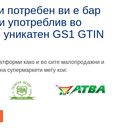
и потребен ви е бар
 и употреблив во
е уникатен
GS1 GTIN
латформи како и во сите малопродажни и
на супермаркети меѓу кои: