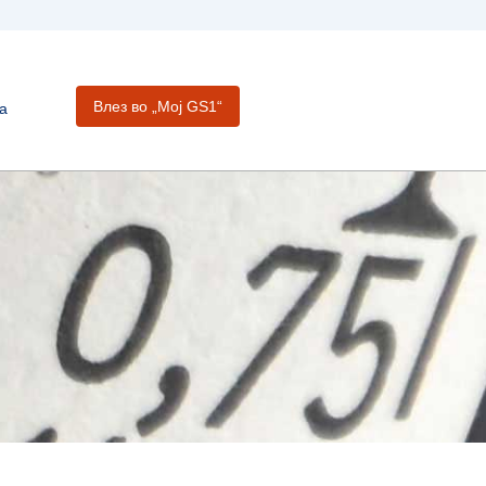
Влез во „Moj GS1“
а