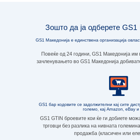
Зошто да ја одберете GS1 
GS1 Македонија е единствена организација овлaс
Повеќе од 24 години, GS1 Македoнија им 
зачленувањето во GS1 Македонија добиват
GS1 бар кодовите се задолжителни кај сите дист
големо, кај Amazon, eBay и
GS1 GTIN броевите кои ќе ги добиете можат
трговци без разлика на нивната големина
продажба (класичен или еле