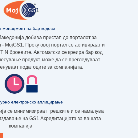
н менаџмент на бар кодови
Македонија добива пристап до порталот за
 - МојGS1.
Преку овој портал се активираат и
IN броевите. Автоматски се креира бар код
несување продукт, може да се прегледуваат
енуваат податоците за компанијата.
гурно електронско аплицирање
ија се минимизираат грешките и се намалува
 издавање на GS1 Акредитацијата за вашата
компанија.