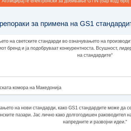
Аплицирајте електронски за добивање GTIN (бар код) број
репораки за примена на GS1 стандарди
ето на светските стандарди во означувањето на производи
ниот бренд и ја подобруваат конкурентноста. Всушност, лид
на стандардите“
нската комора на Македонија
ањето на нови стандарди, како GS1 стандардите може да с
анските пазари. Јас лично како долгогодишен раководител н
напредните и развојни идеи.“