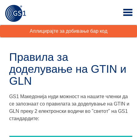
Аплицирајте за добивање бар код
Правила за
доделување на GTIN и
GLN
GS1 Македонија нуди можност на нашите членки да
се запознаат со правилата за доделување на GTIN и
GLN преку 2 електронски водичи во "светот" нa GS1
стандардите: