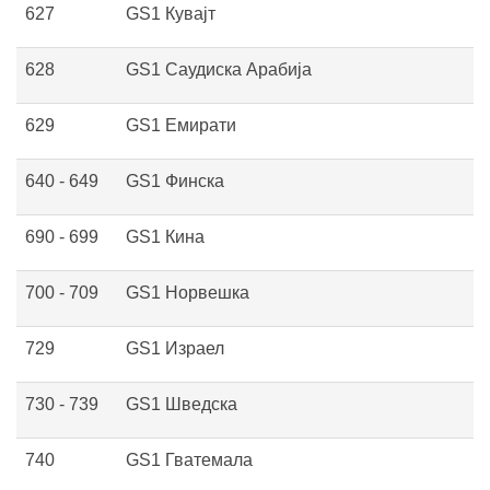
627
GS1 Кувајт
628
GS1 Саудиска Арабија
629
GS1 Емирати
640 - 649
GS1 Финска
690 - 699
GS1 Кина
700 - 709
GS1 Норвешка
729
GS1 Израел
730 - 739
GS1 Шведска
740
GS1 Гватемала