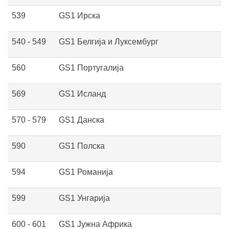
539
GS1 Ирска
540 - 549
GS1 Белгија и Луксембург
560
GS1 Португалија
569
GS1 Исланд
570 - 579
GS1 Данска
590
GS1 Полска
594
GS1 Романија
599
GS1 Унгарија
600 - 601
GS1 Јужна Африка