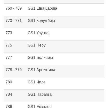
760 - 769
GS1 Швајцарија
770 - 771
GS1 Колумбија
773
GS1 Уругвај
775
GS1 Перу
777
GS1 Боливија
778 - 779
GS1 Аргентина
780
GS1 Чиле
784
GS1 Парагвај
786
GS1 Еквадор