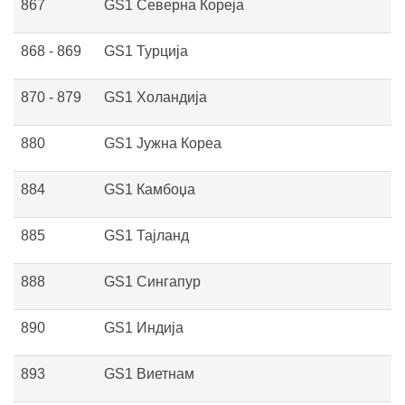
867
GS1 Северна Кореја
868 - 869
GS1 Турција
870 - 879
GS1 Холандија
880
GS1 Јужна Кореа
884
GS1 Камбоџа
885
GS1 Тајланд
888
GS1 Сингапур
890
GS1 Индија
893
GS1 Виетнам