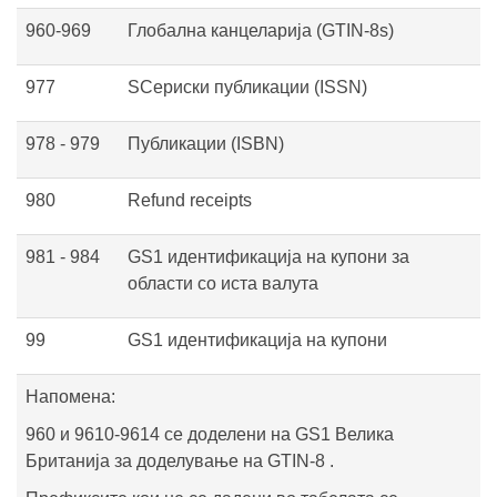
960-969
Глобална канцеларија (GTIN-8s)
977
SСериски публикации (ISSN)
978 - 979
Публикации (ISBN)
980
Refund receipts
981 - 984
GS1 идентификација на купони за
области со иста валута
99
GS1 идентификација на купони
Напомена:
960 и 9610-9614 се доделени на GS1 Велика
Британија за доделување на GTIN-8 .