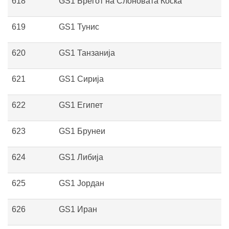
618
GS1 Брегот на Слоновата Коска
619
GS1 Тунис
620
GS1 Танзанија
621
GS1 Сирија
622
GS1 Египет
623
GS1 Брунеи
624
GS1 Либија
625
GS1 Јордан
626
GS1 Иран