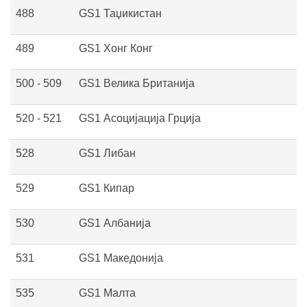
488
GS1 Таџикистан
489
GS1 Хонг Конг
500 - 509
GS1 Велика Британија
520 - 521
GS1 Асоцијација Грција
528
GS1 Либан
529
GS1 Кипар
530
GS1 Албанија
531
GS1 Македонија
535
GS1 Малта