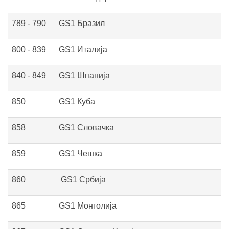
789 - 790
GS1 Бразил
800 - 839
GS1 Италија
840 - 849
GS1 Шпанија
850
GS1 Куба
858
GS1 Словачка
859
GS1 Чешка
860
GS1 Србија
865
GS1 Монголија