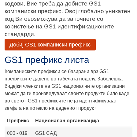
кодови, Вие треба да добиете GS1
компаниски префикс. Овој глобално уникатен
код Ви овозможува да започнете со
користење на GS1 идентификационите
стандарди.
Добиј GS1 компаниски префикс
GS1 префикс листа
Компаниските префикси се базирани врз GS1
префиксите дадено во табелата подолу. Забелешка –
бидејќи членките на GS1 националните организации
можат да ги произведуваат своите продукти било каде
во светот, GS1 префиксите не ја идентификуваат
земјата на потекло на дадениот продукт.
Префикс
Националан организација
000 - 019
GS1 САД