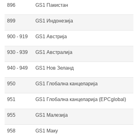
896
GS1 Пакистан
899
GS1 Индонезија
900 - 919
GS1 Австрија
930 - 939
GS1 Австралија
940 - 949
GS1 Нов Зеланд
950
GS1 Глобална канцеларија
951
GS1 Глобална канцеларија (EPCglobal)
955
GS1 Малезија
958
GS1 Маку