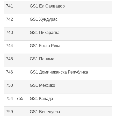
741
GS1 Ел Салвадор
742
GS1 Хундурас
743
GS1 Никарагва
744
GS1 Коста Рика
745
GS1 Панама
746
GS1 Доминиканска Република
750
GS1 Мексико
754 - 755
GS1 Канада
759
GS1 Венецуела