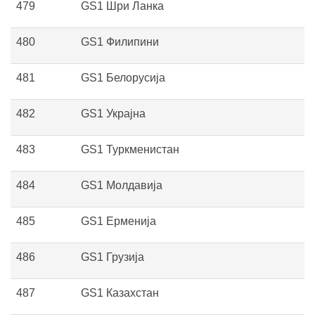
479
GS1 Шри Ланка
480
GS1 Филипини
481
GS1 Белорусија
482
GS1 Украјна
483
GS1 Туркменистан
484
GS1 Молдавија
485
GS1 Ерменија
486
GS1 Грузија
487
GS1 Казахстан