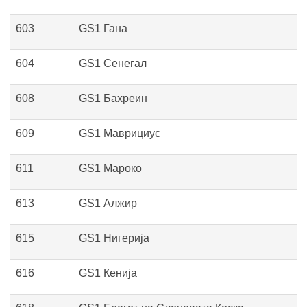
603
GS1 Гана
604
GS1 Сенегал
608
GS1 Бахреин
609
GS1 Маврициус
611
GS1 Мароко
613
GS1 Алжир
615
GS1 Нигерија
616
GS1 Кенија