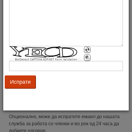
имплементацијата на нашите стандарди.
Контактирајте ги вработените
Нашите вработени се достапни од понеделник до
петок оd 8:00 часoт до 16:00 часот
(0)77 552 826
(0)2 32 54 251
.
Можете да не контактирате и на email
BotDetect CAPTCHA ASP.NET Form Validation
преку
gs1mk@gs1mk.org.mk
– наша заложба е на
сите пораки да одговориме максимум за 2 дена.
Доколку сакате да разговарате со конкретна личност
од GS1 Македонија, притиснете
тука
.
Испрати емаил
Опционално, може да испратите емаил до нашата
служба за работа со членки и во рок од 24 часа да
добиете одговор.