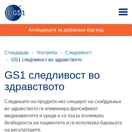
Аплицирајте за добивање бар код
Стандарди
Употреба
Следливост
GS1 следливост во здравството
GS1 следливост во
здравството
Следењето на продукти низ синџирот на снабдување
во здравството ги елиминира фалсификат
медикаментите и уреди и со тоа ја зголемува
безбедноста на пациентите и ги исполнува барањата
на регулаторите.