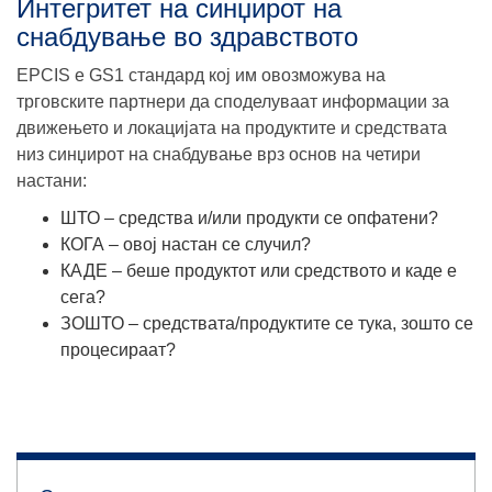
Интегритет на синџирот на
снабдување во здравството
EPCIS e GS1 стандард кој им овозможува на
трговските партнери да споделуваат информации за
движењето и локацијата на продуктите и средствата
низ синџирот на снабдување врз основ на четири
настани:
ШТО
– средства и/или продукти се опфатени?
КОГА
– овој настан се случил?
КАДЕ
– беше продуктот или средството и каде е
сега?
ЗОШТО
– средствата/продуктите се тука, зошто се
процесираат?