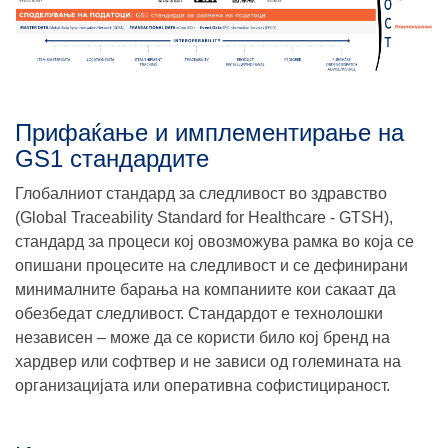
Прифаќање и имплементирање на
GS1 стандардите
Глобалниот стандард за следливост во здравство
(Global Traceability Standard for Healthcare - GTSH),
стандард за процеси кој овозможува рамка во која се
опишани процесите на следливост и се дефинирани
минималните барања на компаниите кои сакаат да
обезбедат следливост. Стандардот е технолошки
независен – може да се користи било кој бренд на
хардвер или софтвер и не зависи од големината на
организацијата или оперативна софистицираност.