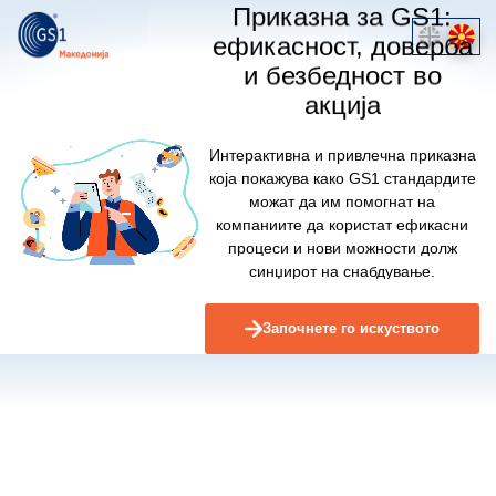
1
2
3
Ротирајте го телефонот за
Приказна за GS1:
ефикасност, доверба
подобро искуство
и безбедност во
Рестартирајте го упатството
Искуството е дизајнирано да работи
акција
најдобро во портрет ориентација.
Сцена 1
Сцена 2
Сцена 3
Ротирајте го телефонот за да продолжите со
Интерактивна и привлечна приказна
прелистувањето
Изберете сцена од лентата
која покажува како GS1 стандардите
можат да им помогнат на
компаниите да користат ефикасни
процеси и нови можности долж
синџирот на снабдување.
Започнете го искуството