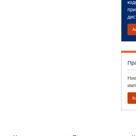
код
при
дис
А
Пр
Ние
имп
К