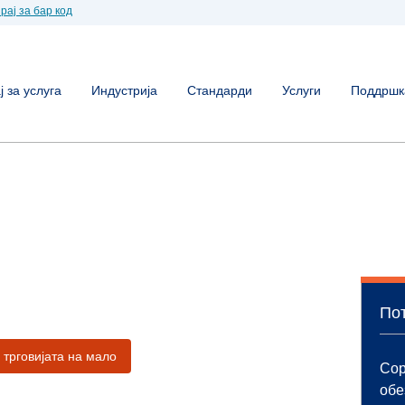
рај за бар код
 за услуга
Индустрија
Стандарди
Услуги
Поддршк
Пот
 трговијата на мало
Сор
обе