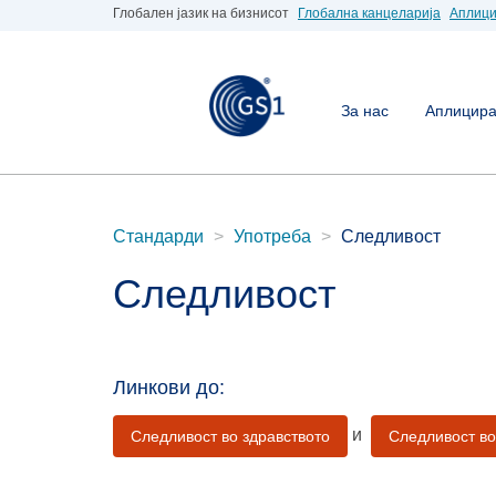
Глобален јазик на бизнисот
Глобална канцеларија
Аплици
За нас
Аплицирај
Стандарди
Употреба
Следливост
Следливост
Линкови до:
и
Следливост во здравството
Следливост во