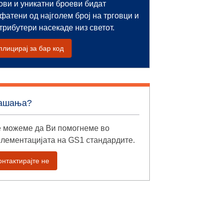
ови и уникатни броеви бидат
фатени од најголем број на трговци и
трибутери насекаде низ светот.
плицирај за бар код
ашања?
 можеме да Ви помогнеме во
лементацијата на GS1 стандардите.
онтактирајте не