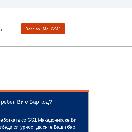
Влез во „Moj GS1“
а
ребен Ви е Бар код?
аботката со GS1 Македонија ќе Ви
збеди сигурност да сите Ваши бар