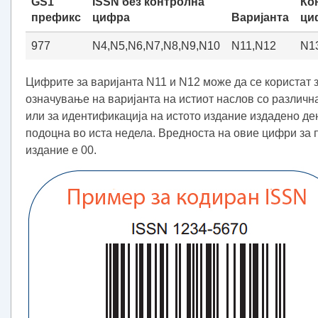
GS1
ISSN без контролна
Ко
префикс
цифра
Варијанта
ци
977
N4,N5,N6,N7,N8,N9,N10
N11,N12
N1
Цифрите за варијанта N11 и N12 може да се користат 
означување на варијанта на истиот наслов со различн
или за идентификација на истото издание издадено де
подоцна во иста недела. Вредноста на овие цифри за 
издание е 00.