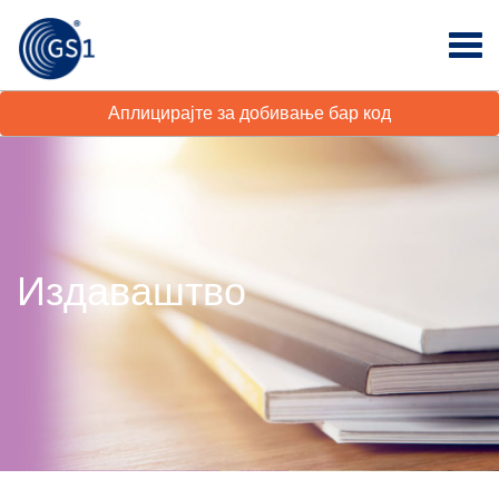
Аплицирајте за добивање бар код
Издаваштво