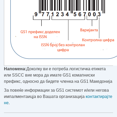
Напомена:
Доколку ви е потреба логистичка етикета
или SSCC вие мора да имате GS1 комапниски
префикс, односно да бидете членка на GS1 Македонија
За повеќе информации за GS1 системот и/или негова
импалментаицја во Вашата организација
контактирајте
не
.