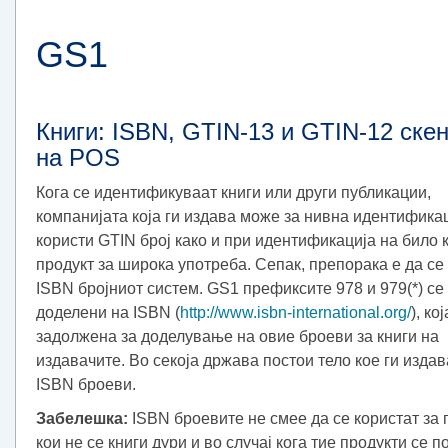
GS1
Книги: ISBN, GTIN-13 и GTIN-12 ске
на POS
Кога се идентификуваат книги или други публикации,
компанијата која ги издава може за нивна идентифика
користи GTIN број како и при идентификација на било к
продукт за широка употреба. Сепак, препорака е да се
ISBN бројниот систем. GS1 префиксите 978 и 979(*) се
доделени на ISBN (
http://www.isbn-international.org/
), кој
задолжена за доделување на овие броеви за книги на
издавачите. Во секоја држава постои тело кое ги изда
ISBN броеви.
Забелешка:
ISBN броевите не смее да се користат за 
кои не се книги дури и во случај кога тие продукти се 