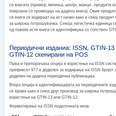
со книгата (пример, мечиња, шолји, маици...продукти к
поврзани со промоција на дадена книга). Овие продукт
се книги се кодираат на ист начин како и секој продукт
за широка потрошувачка. Секоја логистичка единица 
од повеќе исти книги се идентификува со сопствен GTI
Периодични изданиа: ISSN, GTIN-13
GTIN-12 скенирани на POS
Прва и препорачана опција е користење на ISSN сист
префиксот 977 е доделен за кодирање на ISSN бројот к
доделен на дадена периодична публикација.
Втора опција е идентификацијата на периодичните изд
се прави како и секој друг производ за широка потрош
користење на GTIN-13 или GTIN-12.
Форматирање на ISSN податочната низа: