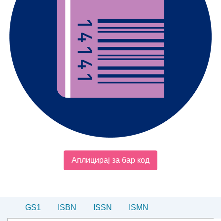
Аплицирај за бар код
GS1
ISBN
ISSN
ISMN