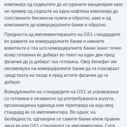
компанија од седиштето до истурените канцеларии како
не пример од седиште на една нафтена компанија до
сопствените бензински пумпи и обратно, како и од
компаниите до комерцијалните банки и обратно.
Предноста од имплементирањето на GS1 стандардите
во рамките на комерцијалните банки и нивните
комитенти е тоа што комерцијалните банки знаат точно
колку готовина ќе добијат во текот на еден ден пред
физички да ја добијат таа готовина. Овој бенефит им
овозможува на комерцијалните банки да ги пласираат
средствата на пазар и пред истите физички да ги
добијат.
Воведувањето на стандардите на GS1 за управување
со готовина е независно од употребуваната валута,
организациона единица или територија на која овој
стандард ќе се имплементира. Во однос на
безбедноста, одговорни се самите банки и/или правни
лица во кои GS1 стандардот се имплементира. Сите