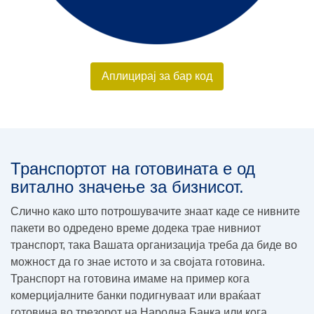
Аплицирај за бар код
Транспортот на готовината е од
витално значење за бизнисот.
Слично како што потрошувачите знаат каде се нивните
пакети во одредено време додека трае нивниот
транспорт, така Вашата организација треба да биде во
можност да го знае истото и за својата готовина.
Транспорт на готовина имаме на пример кога
комерцијалните банки подигнуваат или враќаат
готовина во трезорот на Народна Банка или кога