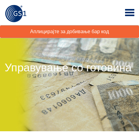
Аплицирајте за добивање бар код
Управување со готовина