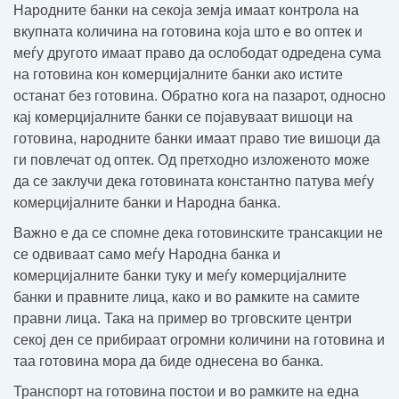
Народните банки на секоја земја имаат контрола на
вкупната количина на готовина која што е во оптек и
меѓу другото имаат право да ослободат одредена сума
на готовина кон комерцијалните банки ако истите
останат без готовина. Обратно кога на пазарот, односно
кај комерцијалните банки се појавуваат вишоци на
готовина, народните банки имаат право тие вишоци да
ги повлечат од оптек. Од претходно изложеното може
да се заклучи дека готовината константно патува меѓу
комерцијалните банки и Народна банка.
Важно е да се спомне дека готовинските трансакции не
се одвиваат само меѓу Народна банка и
комерцијалните банки туку и меѓу комерцијалните
банки и правните лица, како и во рамките на самите
правни лица. Така на пример во трговските центри
секој ден се прибираат огромни количини на готовина и
таа готовина мора да биде однесена во банка.
Транспорт на готовина постои и во рамките на една