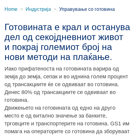
Home
Индустрија
Управување со готовина
Готовината е крал и останува
дел од секојдневниот живот
и покрај големиот број на
нови методи на плаќање.
Иако прифатеноста на готовината варира од
земја до земја, сепак и во иднина голем процент
од трансакциите ќе се одвиваат во готовина.
Денес 80% од трансакциите се одвиваат во
готовина.
Движењето на готовината од едно на друго
место е од витално значење за банките,
трговците и транспортерите на готовина. GS1 им
помага на операторите со готовина да зборуваат