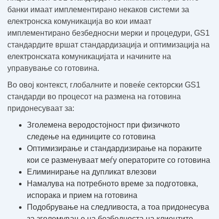
банки имаат имплементирано некаков системи за
електронска комуникација во кои имаат
имплементирано безбедносни мерки и процедури, GS1
стандардите вршат стандардизација и оптимизација на
електронската комуникацијата и начините на
управување со готовина.
Во овој контекст, глобалните и повеќе секторски GS1
стандарди во процесот на размена на готовина
придонесуваат за:
Зголемена веродостојност при физичкото
следење на единиците со готовина
Оптимизирање и стандардизирање на пораките
кои се разменуваат меѓу операторите со готовина
Елиминирање на дупликат влезови
Намалува на потребното време за подготовка,
испорака и прием на готовина
Подобрување на следливоста, а тоа придонесува
за зголемување на безбедноста на клиентите