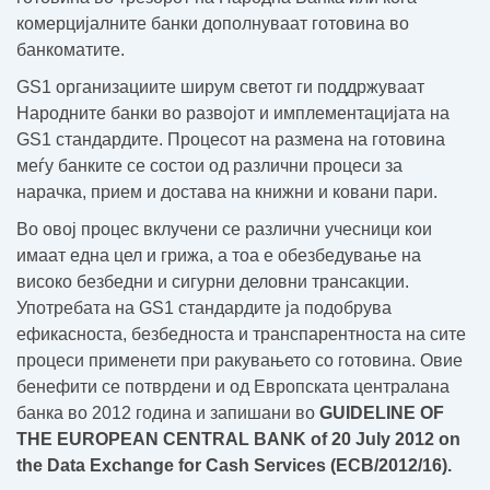
комерцијалните банки дополнуваат готовина во
банкоматите.
GS1 организациите ширум светот ги поддржуваат
Народните банки во развојот и имплементацијата на
GS1 стандардите. Процесот на размена на готовина
меѓу банките се состои од различни процеси за
нарачка, прием и достава на книжни и ковани пари.
Во овој процес вклучени се различни учесници кои
имаат една цел и грижа, а тоа е обезбедување на
високо безбедни и сигурни деловни трансакции.
Употребата на GS1 стандардите ја подобрува
ефикасноста, безбедноста и транспарентноста на сите
процеси применети при ракувањето со готовина. Овие
бенефити се потврдени и од Европската централана
банка во 2012 година и запишани во
GUIDELINE OF
THE EUROPEAN CENTRAL BANK of 20 July 2012 on
the Data Exchange for Cash Services (ECB/2012/16).