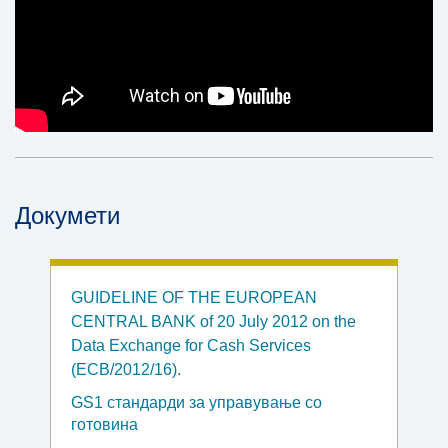
Докумети
GUIDELINE OF THE EUROPEAN
CENTRAL BANK of 20 July 2012 on the
Data Exchange for Cash Services
(ECB/2012/16).
GS1 стандарди за управување со
готовина