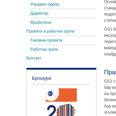
Основ
Управен одбор
станд
Директор
подат
стопан
Вработени
GS1 М
Проекти и работни групи
екскл
Тековни проекти
терит
макед
Работни групи
снабд
Контакт
Пра
Брошура
GS1 с
бар к
на пр
болни
бар к
зголе