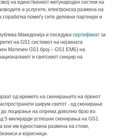
звој на единствениот меѓународен систем на
изводите и услугите, електронска размена на
 соработка помеѓу сите деловни партнери и
публика Македонија и поседува
сертификат
за
ритет на GS1 системот на нејзината
вен Матичен GS1 број – GS1 ЕМБ) на
ационалниот и светскиот синџир на
бираат од времето на скенирањето на првиот
распространети ширум светот - од скенирање
и до лоцирање на опрема доволно брзо во
 од 5 милијарди успешни скенирања на GS1
а кои им едноставна размена на стоки,
 бизниси и корисници.