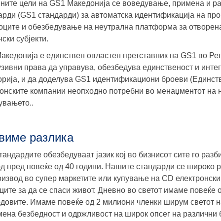
ните цели на GS1 Македонија се воведување, примена и ра
арди (GS1 стандарди) за автоматска идентификација на про
оците и обезбедување на неутрална платформа за отворена
ски субјекти.
акедонија е единствен овластен претставник на GS1 во Ре
узивни права да управува, обезбедува единственост и интег
орија, и да доделува GS1 идентификациони броеви (Единст
онските компании неопходно потребни во менаџментот на н
увањето..
виме разлика
тандардите обезбедуваат јазик кој во бизнисот сите го раз
од пред повеќе од 40 години. Нашите стандарди се широко 
оизвод во супер маркетите или купување на CD електронск
ците за да се спаси живот. Дневно во светот имаме повеќе
одовите. Имаме повеќе од 2 милиони членки ширум светот н
мена безбедност и одржливост на широк опсег на различни