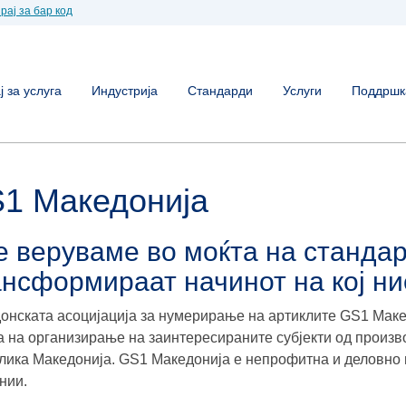
рај за бар код
 за услуга
Индустрија
Стандарди
Услуги
Поддршк
1 Македонија
 веруваме во моќта на стандар
ансформираат начинот на кој н
онската асоцијација за нумерирање на артиклите GS1 Мак
 на организирање на заинтересираните субјекти од произв
лика Македонија. GS1 Македонија е непрофитна и деловно 
нии.