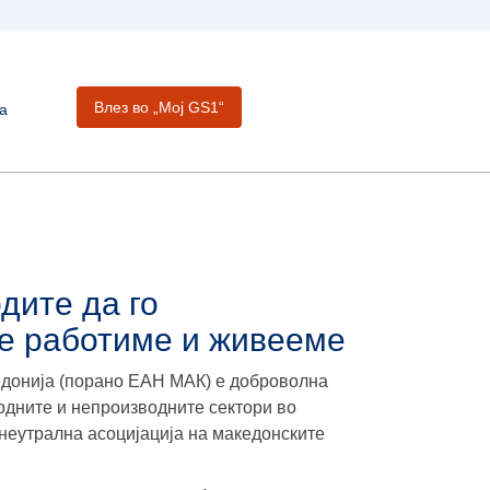
Влез во „Moj GS1“
а
дите да го
ие работиме и живееме
едонија (порано ЕАН МАК) е доброволна
одните и непроизводните сектори во
неутрална асоцијација на македонските