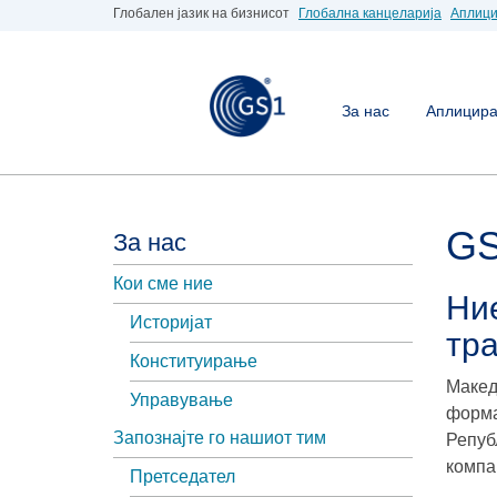
Глобален јазик на бизнисот
Глобална канцеларија
Аплици
За нас
Аплицирај
GS
За нас
Кои сме ние
Ние
Историјат
тр
Конституирање
Макед
Управување
форма
Запознајте го нашиот тим
Репуб
компа
Претседател