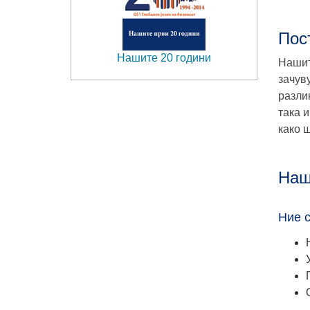
Пос
Нашите 20 години
Нашит
зачув
разли
така 
како 
Наш
Ние 