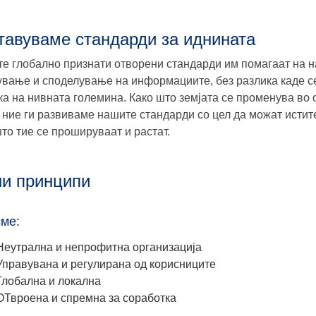
тавуваме стандарди за иднината
е глобално признати отворени стандарди им помагаат на н
ување и споделување на информациите, без разлика каде се
ка на нивната големина. Како што земјата се променува во о
и ние ги развиваме нашите стандарди со цел да можат исти
што тие се прошируваат и растат.
и принципи
сме:
Неутрална и непрофитна организација
Управувана и регулирана од корисниците
Глобална и локална
ОТвроена и спремна за соработка