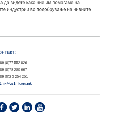
а да видете како ние им помагаме на
тите индустрии во подобрување на нивните
онтакт:
89 (0)77 552 826
89 (0)78 280 667
89 (0)2 3 254 251
1mk@gs1mk.org.mk