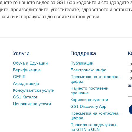
днете го нашето видео за GS1 бар кодовите и стандардите з
ците, производителите, угостителите, здравството и остана
и кои ги испорачуваат до своите потрошувачи.
Услуги
Поддршка
К
Обука и Едукации
Публикации
+3
Верификација
Електронско инфо
+3
GEPIR
Пресметка на контролна
+3
цифра
Акредитација
gs
Најчесто поставени
Консултантски услуги
прашања
GS1 Каталог
Корисни документи
Ценовник на услуги
GS1 Discovery App
Пресметка на контролна
цифра
Правила за доделување
на GTIN и GLN