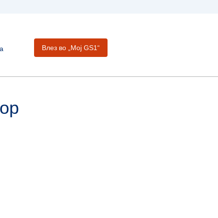
Влез во „Moj GS1“
а
бор