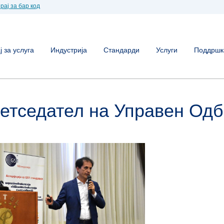
рај за бар код
 за услуга
Индустрија
Стандарди
Услуги
Поддршк
етседател на Управен Од