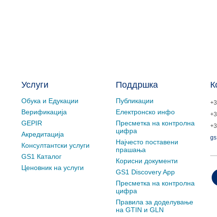
Услуги
Поддршка
К
Обука и Едукации
Публикации
+3
Верификација
Електронско инфо
+3
GEPIR
Пресметка на контролна
+3
цифра
Акредитација
gs
Најчесто поставени
Консултантски услуги
прашања
GS1 Каталог
Корисни документи
Ценовник на услуги
GS1 Discovery App
Пресметка на контролна
цифра
Правила за доделување
на GTIN и GLN