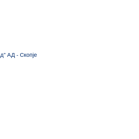
д” АД - Скопје