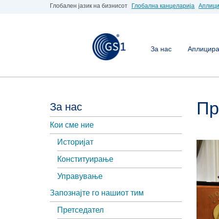
Глобален јазик на бизнисот
Глобална канцеларија
Аплици
За нас
Аплицирај
Пр
За нас
Кои сме ние
Историјат
Конституирање
Управување
Запознајте го нашиот тим
Претседател