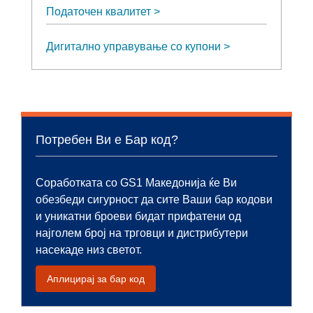
Податочен квалитет
Дигитално управување со купони
Потребен Ви е Бар код?
Соработката со GS1 Македонија ќе Ви
обезбеди сигурност да сите Ваши бар кодови
и уникатни броеви бидат прифатени од
најголем број на трговци и дистрибутери
насекаде низ светот.
Аплицирај за бар код