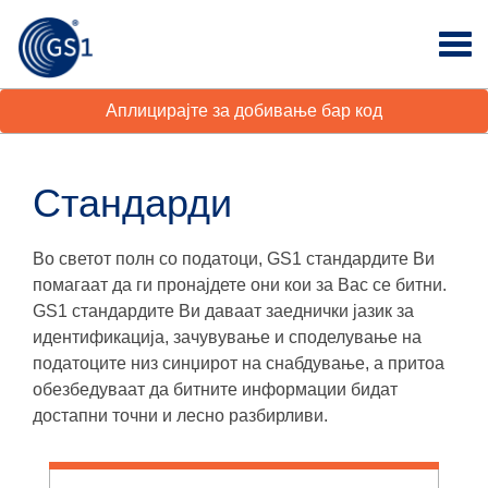
Аплицирајте за добивање бар код
Стандарди
Во светот полн со податоци, GS1 стандардите Ви
помагаат да ги пронајдете они кои за Вас се битни.
GS1 стандардите Ви даваат заеднички јазик за
идентификација, зачувување и споделување на
податоците низ синџирот на снабдување, а притоа
обезбедуваат да битните информации бидат
достапни точни и лесно разбирливи.