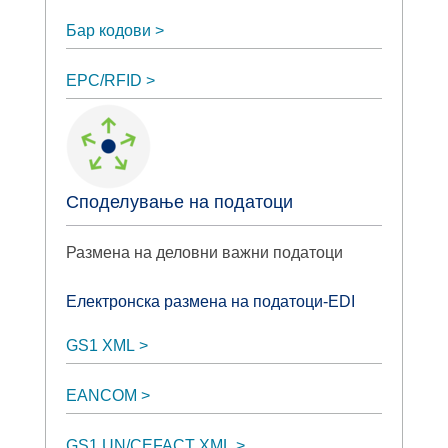
Бар кодови
EPC/RFID
Споделување на податоци
Размена на деловни важни податоци
Електронска размена на податоци-EDI
GS1 XML
EANCOM
GS1 UN/CEFACT XML