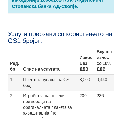
Македонија 200002024739774-депонент
Стопанска банка АД-Скопје
.
Услуги поврзани со користењето на
GS1 бројот:
Вкупен
Износ
износ
Ред.
Без
со 18%
бр.
Опис на услугата
ДДВ
ДДВ
1.
Преотстапување на GS1
8,000
9,440
број
2.
Изработка на повеќе
200
236
примероци на
оригиналната плакета за
акредитација (по