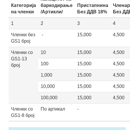
Категорија
баркодирање
Пристапнина
Членар
на членки
/Артикли/
Без ДДВ 18%
Без ДД
1
2
3
4
Членки без
-
15,000
4,500
GS1 број
Членки со
10
15,000
4,500
GS1-13
100
15,000
4,500
број
1,000
15,000
4,500
10,000
15,000
4,500
100,000
15,000
4,500
Членки со
По артикал
-
GS1-8 број