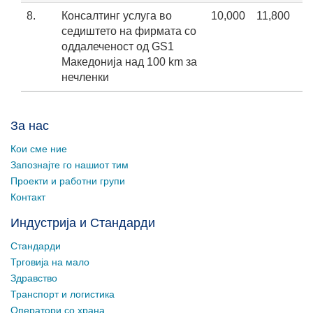
8.
Консалтинг услуга во
10,000
11,800
седиштето на фирмата со
оддалеченост од GS1
Maкедонија над 100 km за
нечленки
За нас
Кои сме ние
Запознајте го нашиот тим
Проекти и работни групи
Контакт
Индустрија и Стандарди
Стандарди
Трговија на мало
Здравство
Транспорт и логистика
Оператори со храна