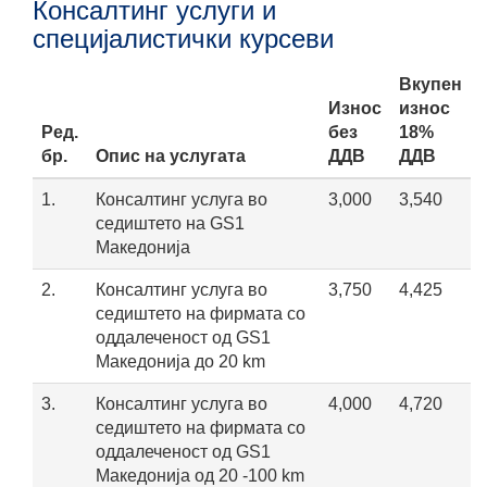
Консалтинг услуги и
специјалистички курсеви
Вкупен
Износ
износ
Ред.
без
18%
бр.
Опис на услугата
ДДВ
ДДВ
1.
Консалтинг услуга во
3,000
3,540
седиштето на GS1
Maкедонија
2.
Консалтинг услуга во
3,750
4,425
седиштето на фирмата со
оддалеченост од GS1
Maкедонија до 20 km
3.
Консалтинг услуга во
4,000
4,720
седиштето на фирмата со
оддалеченост од GS1
Maкедонија од 20 -100 km