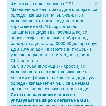
Cl
Фирми кои не се членки на GS1
Македонија, имаат право да аплицираат за
одреден капацитет на GLN-ови. При
доделувањето, покрај надоместок за
користење на GLN број, согласно
капацитетот, даден во табелата, кој се
плаќа секоја година, имаат обврска од
еднократна уплата од 3000,00 денари плус
ДДВ 18% за административни трошоци и
упис во националниот и меѓународниот
GLN регистар.
GLN (Глобални локациски броеви) се
доделуваат со цел идентификување на
локации и фирмите на кои им се доделува
одреден капацитет на GLN-ови, немаат
право со нив да означуваат производи.
Сите горе наведени износи се
уплатуваат на жиро сметката на GS1