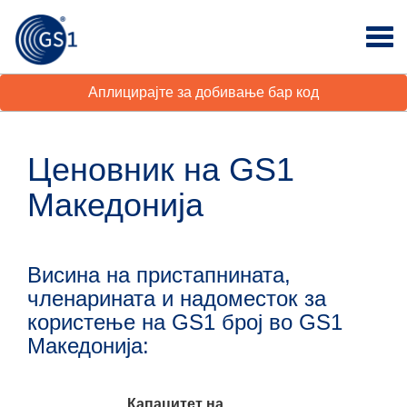
Аплицирајте за добивање бар код
Ценовник на GS1
Македонија
Висина на пристапнината,
членарината и надоместок за
користење на GS1 број во GS1
Македонија:
Капацитет на