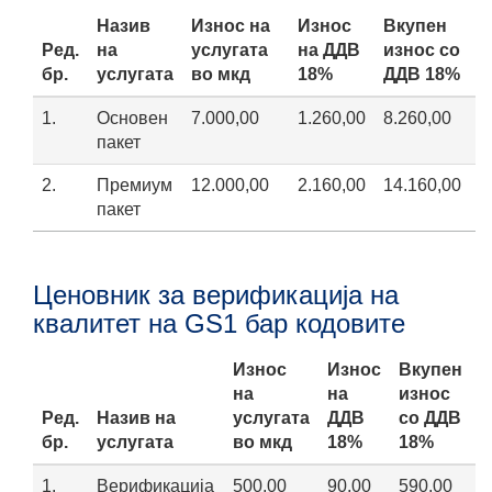
Назив
Износ на
Износ
Вкупен
Ред.
на
услугата
на ДДВ
износ со
бр.
услугата
во мкд
18%
ДДВ 18%
1.
Основен
7.000,00
1.260,00
8.260,00
пакет
2.
Премиум
12.000,00
2.160,00
14.160,00
пакет
Ценовник за верификација на
квалитет на GS1 бар кодовите
Износ
Износ
Вкупен
на
на
износ
Ред.
Назив на
услугата
ДДВ
со ДДВ
бр.
услугата
во мкд
18%
18%
1.
Верификација
500,00
90,00
590,00