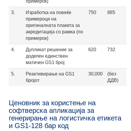
примерок)
3.
Изработка на повеќе
750
885
примероци на
оригиналната плакета за
акредитација со рамка (по
примерок)
4.
Дупликат решение за
620
732
доделен единствен
матичен GS1 број
5.
Реактивирање на GS1
30,000
(без
бројот
ДДВ)
Ценовник за користење на
софтверска апликација за
генерирање на логистичка етикета
и GS1-128 бар код