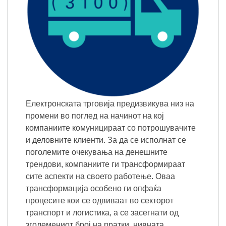
Електронската трговија предизвикува низ на
промени во поглед на начинот на кој
компаниите комуницираат со потрошувачите
и деловните клиенти. За да се исполнат се
поголемите очекувања на денешните
трендови, компаниите ги трансформираат
сите аспекти на своето работење. Оваа
трансформација особено ги опфаќа
процесите кои се одвиваат во секторот
транспорт и логистика, а се засегнати од
зголемениот број на пратки, нивната