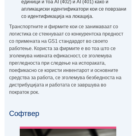
единици и тоа AI (402) и AI (401) како и
апликациски идентификатори кои се поврзани
со идентификација на локација.
Транспортните и фирмите кои се занимаваат со
логистика се стекнуваат со конкурентска предност
со примената на GS1 стандардот во своето
работење. Користа за фирмите е во тоа што се
зголемува нивната ефикасност, се зголемува
прегледноста при следење на испораката,
поефикасно се користи инвентарот и основните
средства за работа, се зголемува безбедноста на
дистрибуцијата и работата се завршува во
пократок рок.
Софтвер