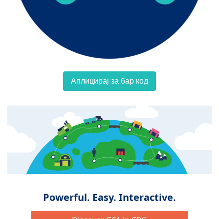
Аплицирај за бар код