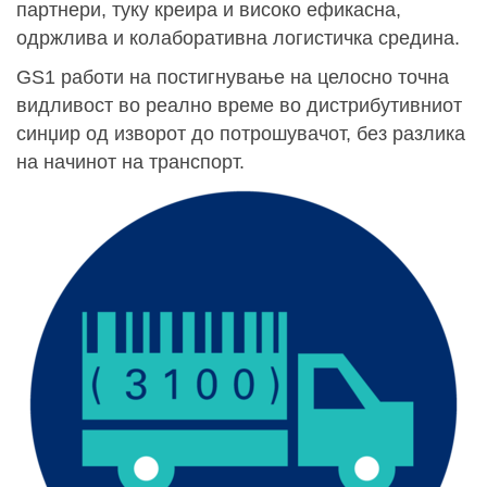
партнери, туку креира и високо ефикасна,
одржлива и колаборативна логистичка средина.
GS1 работи на постигнување на целосно точна
видливост во реално време во дистрибутивниот
синџир од изворот до потрошувачот, без разлика
на начинот на транспорт.