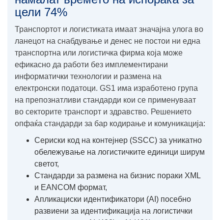
цели 74%
Транспортот и логистиката имаат значајна улога во
ланецот на снабдување и денес не постои ни една
транспортна или логистичка фирма која може
ефикасно да работи без имплементирани
информатички технологии и размена на
електронски податоци. GS1 има изработено група
на препознатливи стандарди кои се применуваат
во секторите транспорт и здравство. Решението
опфаќа стандарди за бар кодирање и комуникација:
Сериски код на контејнер (SSCC) за уникатно
обележување на логистичките единици ширум
светот,
Стандарди за размена на бизнис пораки XML
и EANCOM формат,
Aпликациски идентификатори (AI) посебно
развиени за идентификација на логистички