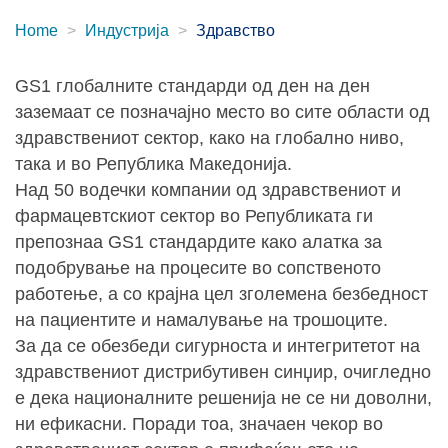
Home
Индустрија
Здравство
GS1 глобалните стандарди од ден на ден
заземаат се позначајно место во сите области од
здравствениот сектор, како на глобално ниво,
така и во Република Македонија.
Над 50 водечки компании од здравствениот и
фармацевтскиот сектор во Републиката ги
препознаа GS1 стандардите како алатка за
подобрување на процесите во сопственото
работење, а со крајна цел зголемена безбедност
на пациентите и намалување на трошоците.
За да се обезбеди сигурноста и интегритетот на
здравствениот дистрибутивен синџир, очигледно
е дека националните решенија не се ни доволни,
ни ефикасни. Поради тоа, значаен чекор во