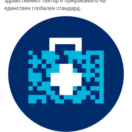
здравствениот сектор е прифаќањето на
единствен глобален стандард.