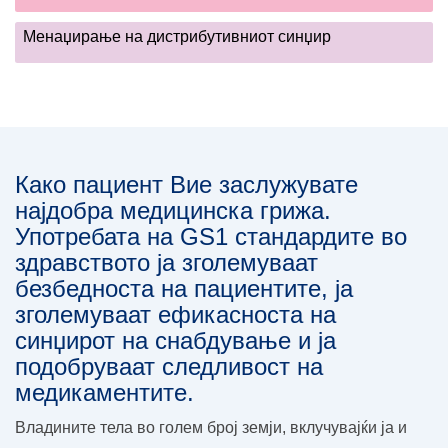
Менаџирање на дистрибутивниот синџир
Како пациент Вие заслужувате
најдобра медицинска грижа.
Употребата на GS1 стандардите во
здравството ја зголемуваат
безбедноста на пациентите, ја
зголемуваат ефикасноста на
синџирот на снабдување и ја
подобруваат следливост на
медикаментите.
Владините тела во голем број земји, вклучувајќи ја и