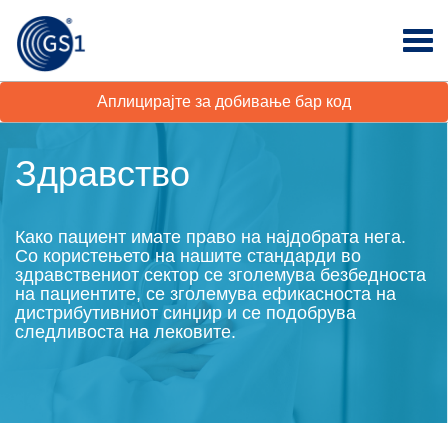
Аплицирајте за добивање бар код
Здравство
Како пациент имате право на најдобрата нега.
Со користењето на нашите стандарди во
здравствениот сектор се зголемува безбедноста
на пациентите, се зголемува ефикасноста на
дистрибутивниот синџир и се подобрува
следливоста на лековите.