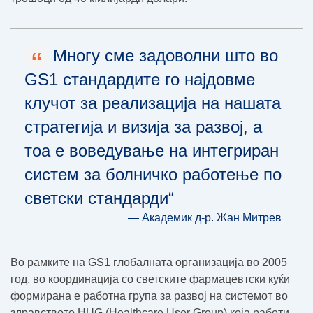
“
Многу сме задоволни што во
GS1 стандардите го најдовме
клучот за реализација на нашата
стратегија и визија за развој, а
тоа е воведување на интегриран
систем за болничко работење по
светски стандарди“
— Академик д-р. Жан Митрев
Во рамките на GS1 глобалната организација во 2005
год. во координација со светските фармацевтски куќи
формирана е работна група за развој на системот во
здравството HUG (Healthcare User Group) која работи