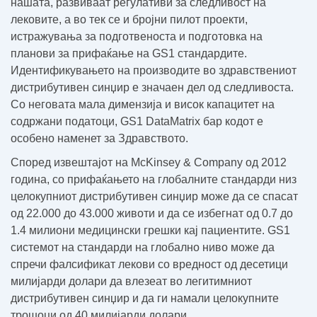
нашата, развиваат регулативи за следливост на
лековите, а во тек се и бројни пилот проекти,
истражувања за подготвеноста и подготовка на
планови за прифаќање на GS1 стандардите.
Идентификувањето на производите во здравствениот
дистрибутивен синџир е значаен дел од следливоста.
Со неговата мала димензија и висок капацитет на
содржани податоци, GS1 DataMatrix бар кодот е
особено наменет за Здравството.
Според извештајот на
McKinsey & Company
од 2012
година, со прифаќањето на глобалните стандарди низ
целокупниот дистрибутивен синџир
може да се спасат
од 22.000 до 43.000 животи и да се избегнат од 0.7 до
1.4 милиони медицински грешки
кај пациентите. GS1
системот на стандарди на глобално ниво
може да
спречи фалсификат лекови со вредност од десетици
милијарди долари
да влезеат во легитимниот
дистрибутивен синџир и
да ги намали целокупните
трошоци од 40 милијарди долари.