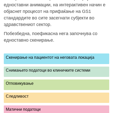
едноставни анимации, на интерактивен начин е
објаснет процесот на прифаќање на GS1
стандардите во сите засегнати субјекти во
здравствениот сектор.
Побезбедна, поефикасна нега започнува со
едноставно скенирање.
Скенирање на пациентот на неговата локација
Снимањето податоци во клиничките системи
Отповикување
Следливост
Матични податоци