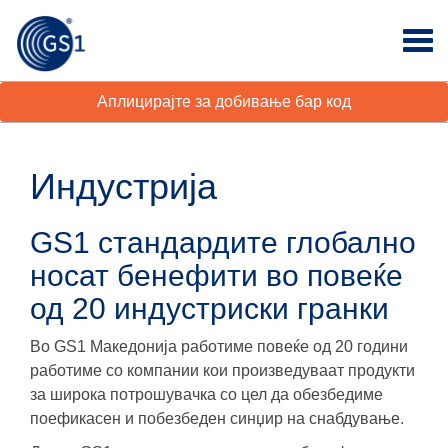
Аплицирајте за добивање бар код
Индустрија
GS1 стандардите глобално
носат бенефити во повеќе
од 20 индустриски гранки
Во GS1 Македонија работиме повеќе од 20 години
работиме со компании кои произведуваат продукти
за широка потрошувачка со цел да обезбедиме
поефикасен и побезбеден синџир на снабдување.