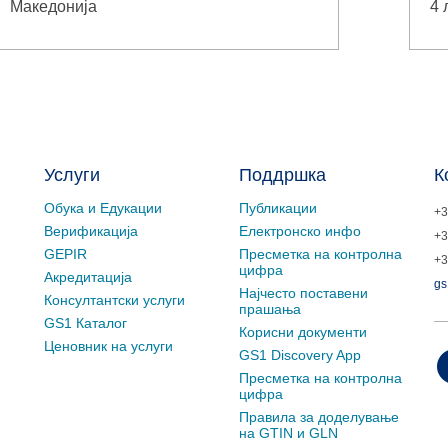
Македонија
4 
Услуги
Поддршка
К
Обука и Едукации
Публикации
+3
Верификација
Електронско инфо
+3
GEPIR
Пресметка на контролна
+3
цифра
Акредитација
gs
Најчесто поставени
Консултантски услуги
прашања
GS1 Каталог
Корисни документи
Ценовник на услуги
GS1 Discovery App
Пресметка на контролна
цифра
Правила за доделување
на GTIN и GLN