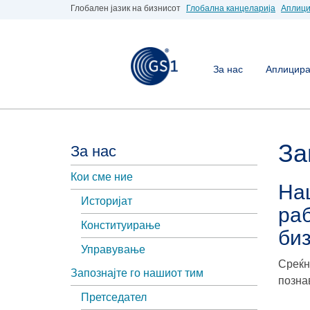
Глобален јазик на бизнисот
Глобална канцеларија
Аплици
За нас
Аплицирај
За
За нас
Кои сме ние
Наш
Историјат
ра
Конституирање
биз
Управување
Среќн
Запознајте го нашиот тим
позна
Претседател