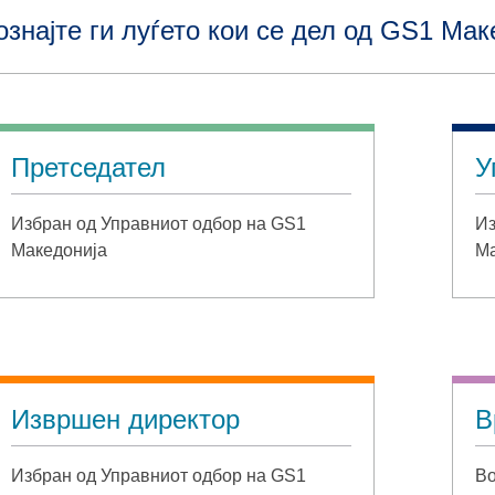
ознајте ги луѓето кои се дел од GS1 Мак
Претседател
У
Избран од Управниот одбор на GS1
Из
Македонија
Ма
Извршен директор
В
Избран од Управниот одбор на GS1
Во