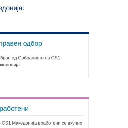
едонија:
правен одбор
бран од Собранието на GS1
кедонија
работени
 GS1 Македонија вработени се вкупно