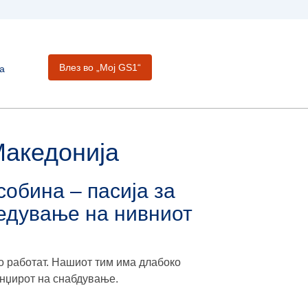
Влез во „Moj GS1“
а
Македонија
обина – пасија за
редување на нивниот
то работат. Нашиот тим има длабоко
инџирот на снабдување.