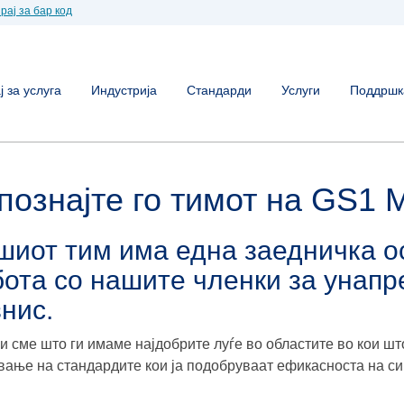
рај за бар код
 за услуга
Индустрија
Стандарди
Услуги
Поддршк
познајте го тимот на GS1 
иот тим има една заедничка ос
бота со нашите членки за унап
нис.
и сме што ги имаме најдобрите луѓе во областите во кои ш
вање на стандардите кои ја подобруваат ефикасноста на с