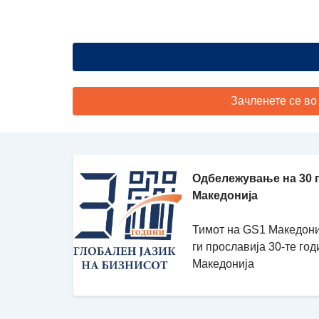
Зачленете се во
Одбележување на 30 
Македонија
Тимот на GS1 Македони
ги прославија 30-те го
Македонија