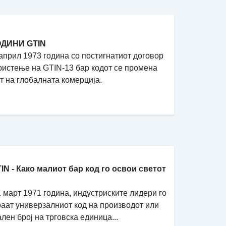
ОДИНИ GTIN
април 1973 година со постигнатиот договор
ристење на GTIN-13 бар кодот се промена
т на глобалната комерција.
TIN - Како малиот бар код го освои светот
 март 1971 година, индустриските лидери го
аат универзалниот код на производот или
лен број на трговска единица...