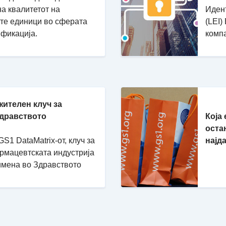
на квалитетот на
Идент
ите единици во сферата
(LEI)
ификација.
комп
жителен клуч за
Здравството
Која
оста
S1 DataMatrix-от, клуч за
најд
армацевтската индустрија
имена во Здравството