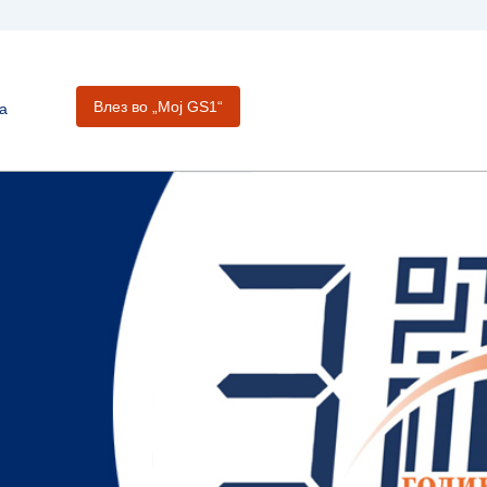
Влез во „Moj GS1“
а