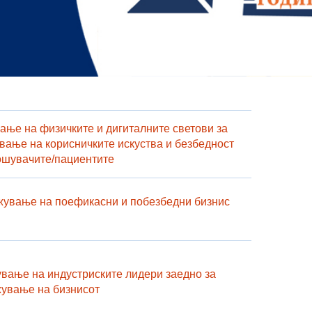
ање на физичките и дигиталните светови за
вање на корисничките искуства и безбедност
ошувачите/пациентите
ување на поефикасни и побезбедни бизнис
вање на индустриските лидери заедно за
ување на бизнисот