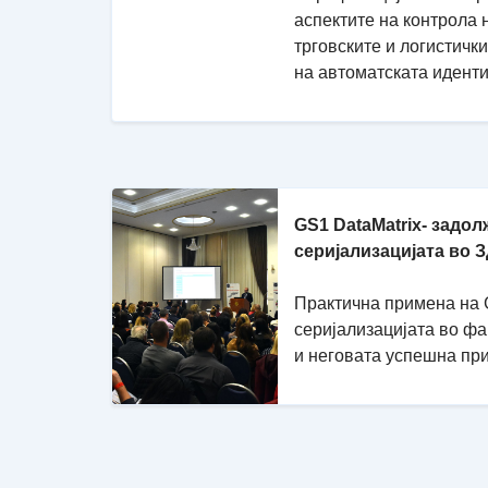
аспектите на контрола 
трговските и логистичк
на автоматската идент
GS1 DataMatrix- задол
серијализацијата во 
Практична примена на G
серијализацијата во ф
и неговата успешна пр