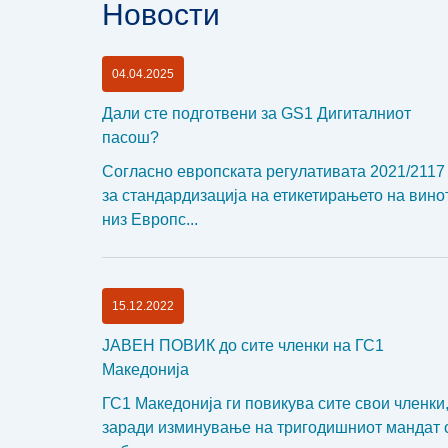
Новости
04.04.2025
Дали сте подготвени за GS1 Дигиталниот
пасош?
Согласно европската регулативата 2021/2117
за стандардизација на етикетирањето на вино
низ Европс...
15.12.2022
ЈАВЕН ПОВИК до сите членки на ГС1
Македонија
ГС1 Македонија ги повикува сите свои членки
заради изминување на тригодишниот мандат 