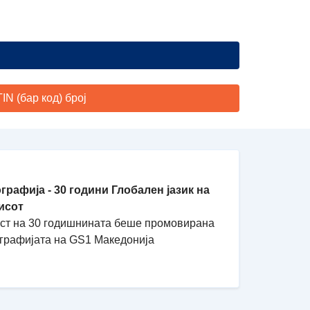
N (бар код) број
графија - 30 години Глобален јазик на
исот
ест на 30 годишнината беше промовирана
графијата на GS1 Македонија