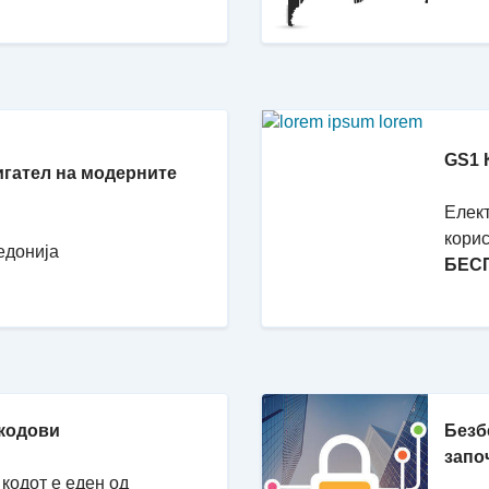
GS1 
игател на модерните
Елект
корис
едонија
БЕС
 кодови
Безб
запо
кодот е еден од