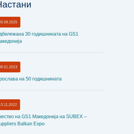
Настани
05.09.2025
дбележана 30 годишнината на GS1
акедонија
06.01.2023
рослава на 50 годишнината
15.11.2022
чество на GS1 Македонија на SUBEX –
uppliers Balkan Expo