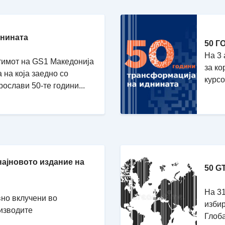
шнината
50 Г
На 3 
ј тимот на GS1 Македонија
за ко
на која заедно со
курсо
ослави 50-те години...
најновото издание на
50 G
На 31
вно вклучени во
избир
изводите
Глоба