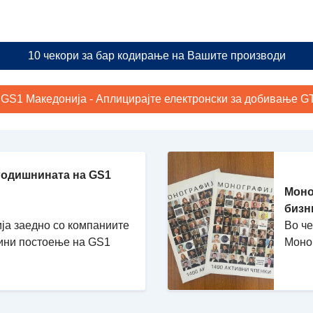
10 чекори за бар кодирање на Вашите производи
 GS1 Македонија - Аплицирајте електронски за добивање GTI
годишнината на GS1
Моно
бизн
ја заедно со компаниите
Во ч
дини постоење на GS1
Моно