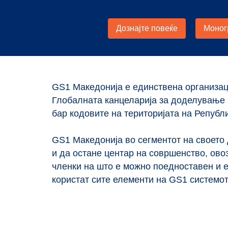
GS1 Македонија е единствена организац
Глобалната канцеларија за доделување
бар кодовите на територијата на Републ
GS1 Македонија вo сегментот на своето
и да остане центар на совршенство, ово
членки на што е можно поедноставен и 
користат сите елементи на GS1 системот