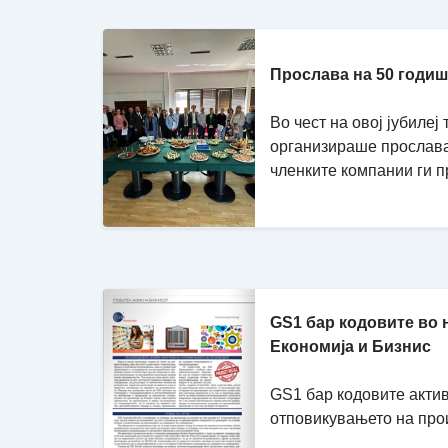
Прослава на 50 годи
Во чест на овој јубиле
организираше прослава 
членките компании ги пр
GS1 бар кодовите во 
Економија и Бизнис
GS1 бар кодовите акти
отповикувањето на про