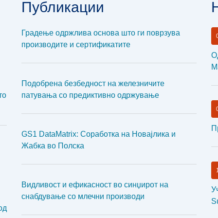
Публикации
Градење одржлива основа што ги поврзува
производите и сертификатите
О
М
Подобрена безбедност на железничите
то
патувања со предиктивно одржување
П
GS1 DataMatrix: Соработка на Новајлика и
Жабка во Полска
Видливост и ефикасност во синџирот на
У
,
снабдување со млечни производи
S
од