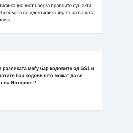
ификациониот број за правните субјекти
 Ви помага во идентификацијата на вашата
анија
 е разликата меѓу бар кодовите од GS1 и
натите бар кодови што можат да се
ат на Интернет?