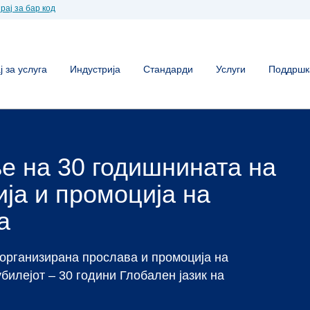
рај за бар код
 за услуга
Индустрија
Стандарди
Услуги
Поддршк
ленка во
онија
ен бар код, тогаш сте на