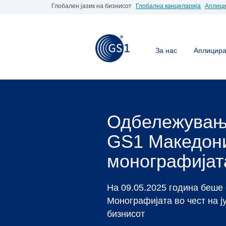
Глобален јазик на бизнисот
Глобална канцеларија
Аплици
За нас
Аплицирај
Станете ч
GS1 Макед
Доколку Вие е потреб
вистинското место.
Аплицирај за бар код