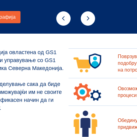
ија овлaстена од GS1
Поврзув
 и управување со GS1
подобру
ика Северна Македонија.
на потр
 делување сака да биде
Овозмож
зможувајќи им не своите
процеси
ефикасен начин да ги
.
Обедину
придвиж