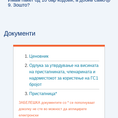
9. Зошто?
Документи
Ценовник
Oдлука за утврдување на висината
на пристапнината, членарината и
надоместокот за користење на ГС1
бројот
Пристапница*
ЗАБЕЛЕШКА документите со * се пополнуваат
доколку не сте во можност да аплицирате
електронски