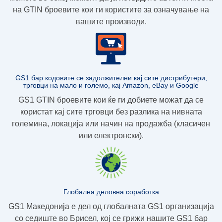
на GTIN броевите
кои ги користите за означување на
вашите производи.
GS1 бар кодовите се задолжителни кај сите дистрибутери,
трговци на мало и големо, кај Amazon, eBay и Google
GS1 GTIN броевите кои ќе ги добиете можат да се
користат кај сите трговци без разлика на нивната
големина, локација или начин на продажба (класичен
или електронски).
Глобална деловна соработка
GS1 Македонија е дел од глобалната GS1 организација
со седиште во Брисел, кој се грижи нашите GS1 бар