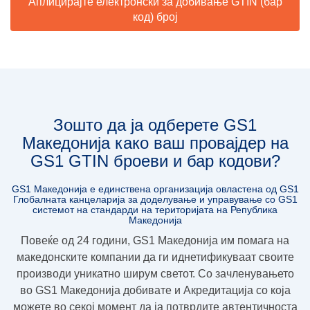
Аплицирајте електронски за добивање GTIN (бар
код) број
Зошто да ја одберете GS1
Македонија како ваш провајдер на
GS1 GTIN броеви и бар кодови?
GS1 Македонија е единствена организација овлaстена од GS1
Глобалната канцеларија за доделување и управување со GS1
системот на стандарди на територијата на Република
Македонија
Повеќе од 24 години, GS1 Македoнија им помага на
македонските компании да ги иднетификуваат своите
производи уникатно ширум светот. Со зачленувањето
во GS1 Македонија добивате и
Акредитација
со која
можете во секој момент да ја потврдите
автентичноста