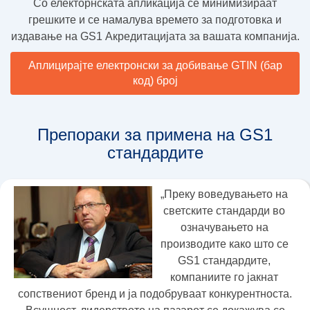
Со електорнската апликација се минимизираат
грешките и се намалува времето за подготовка и
издавање на GS1 Акредитацијата за вашата компанија.
Аплицирајте електронски за добивање GTIN (бар
код) број
Препораки за примена на GS1
стандардите
„Преку воведувањето на
светските стандарди во
означувањето на
производите како што се
GS1 стандардите,
компаниите го јакнат
сопствениот бренд и ја подобруваат конкурентноста.