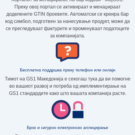
Преку овој портал се активираат и менаџираат
доделените GTIN броевите. Автоматски се креира бар
код симбол, подготвен за нанесување продукт, може да
се прегледуваат фактурите и променуваат податоците
за компанијата.
Бесплатна поддршка преку телефон или онлајн
Тимот на GS1 Македонија е секогаш тука да ви помогне
во вашиот развој и потреба од имплементирање на
GS1 стандардите како што вашата компанија расте.
Брзо и сигурно електронско аплицирање