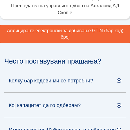
Претседател на управниот одбор на Алкалоид АД
Скопје
Аплицирајте електронски за добивање GTIN (бар код)
број
Често поставувани прашања?
Колку бар кодови ми се потребни?
Кој капацитет да го одберам?
Имам пакет од 10 бар кодови, а добив само