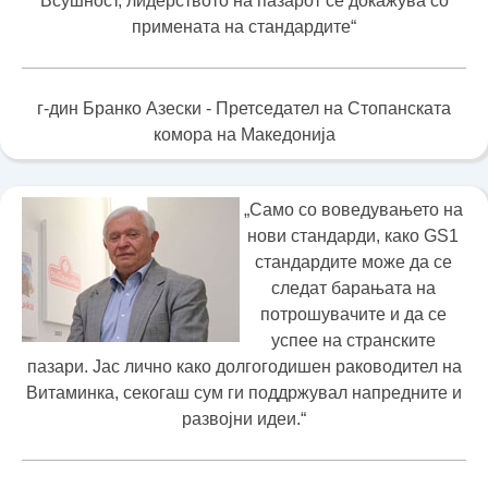
Всушност, лидерството на пазарот се докажува со
примената на стандардите“
г-дин Бранко Азески - Претседател на Стопанската
комора на Македонија
„Само со воведувањето на
нови стандарди, како GS1
стандардите може да се
следат барањата на
потрошувачите и да се
успее на странските
пазари. Јас лично како долгогодишен раководител на
Витаминка, секогаш сум ги поддржувал напредните и
развојни идеи.“