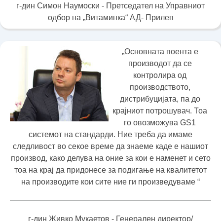
г-дин Симон Наумоски - Претседател на Управниот
одбор на „Витаминка“ АД- Прилеп
„Основната поента е
производот да се
контролира од
производството,
дистрибуцијата, па до
крајниот потрошувач. Тоа
го овозможува GS1
системот на стандарди. Ние треба да имаме
следливост во секое време да знаеме каде е нашиот
производ, како делува на оние за кои е наменет и сето
тоа на крај да придонесе за подигање на квалитетот
на производите кои сите ние ги произведуваме “
г-дин Живко Мукаетов - Генерален директор/