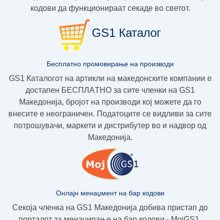
кодови да функционираат секаде во светот.
GS1 Каталог
Бесплатно промовирање на производи
GS1 Каталогот на артикли на македонските компании е
достапен
БЕСПЛAТНО
за сите членки на GS1
Македoнија, бројот на производи кој можете да го
внесите е неограничен. Податоците се видливи за сите
потрошувачи, маркети и дистрибутер во и надвор од
Македонија.
Онлајн менаџмент на бар кодови
Секоја членка на GS1 Македонија добива пристап до
порталот за менаџирање на бар кодови - МојGS1.