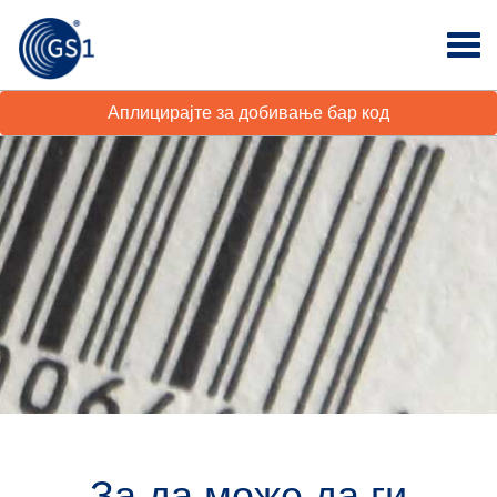
Аплицирајте за добивање бар код
За да може да ги