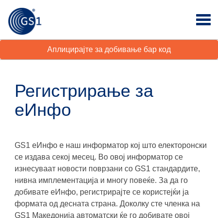
Аплицирајте за добивање бар код
Регистрирање за
еИнфо
GS1 еИнфо е наш информатор кој што електоронски
се издава секој месец. Во овој информатор се
изнесуваат новости поврзани со GS1 стандардите,
нивна имплементација и многу повеќе. За да го
добивате еИнфо, регистрирајте се користејќи ја
формата од десната страна. Доколку сте членка на
GS1 Македонија автоматски ќе го добивате овој