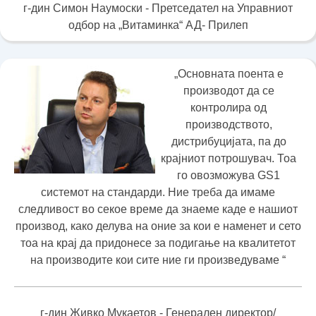
г-дин Симон Наумоски - Претседател на Управниот
одбор на „Витаминка“ АД- Прилеп
„Основната поента е
производот да се
контролира од
производството,
дистрибуцијата, па до
крајниот потрошувач. Тоа
го овозможува GS1
системот на стандарди. Ние треба да имаме
следливост во секое време да знаеме каде е нашиот
производ, како делува на оние за кои е наменет и сето
тоа на крај да придонесе за подигање на квалитетот
на производите кои сите ние ги произведуваме “
г-дин Живко Мукаетов - Генерален директор/