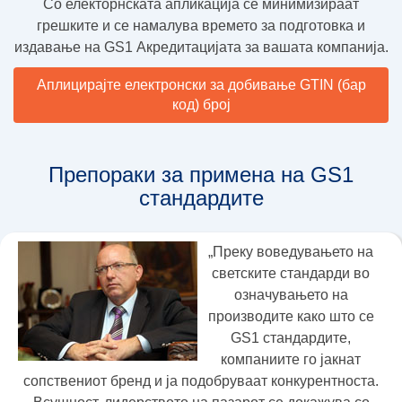
Со електорнската апликација се минимизираат
грешките и се намалува времето за подготовка и
издавање на GS1 Акредитацијата за вашата компанија.
Аплицирајте електронски за добивање GTIN (бар
код) број
Препораки за примена на GS1
стандардите
„Преку воведувањето на
светските стандарди во
означувањето на
производите како што се
GS1 стандардите,
компаниите го јакнат
сопствениот бренд и ја подобруваат конкурентноста.