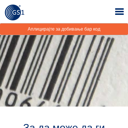
Аплицирајте за добивање бар код
За да може да ги