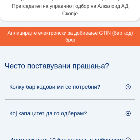
Претседател на управниот одбор на Алкалоид АД
Скопје
Аплицирајте електронски за добивање GTIN (бар код)
број
Често поставувани прашања?
Колку бар кодови ми се потребни?
Кој капацитет да го одберам?
Имам пакет од 10 бар кодови, а добив само