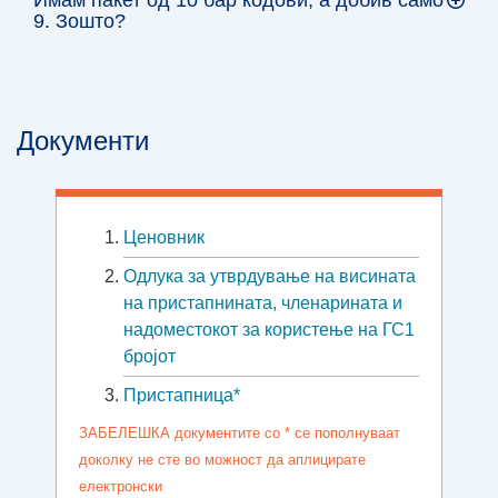
9. Зошто?
Документи
Ценовник
Oдлука за утврдување на висината
на пристапнината, членарината и
надоместокот за користење на ГС1
бројот
Пристапница*
ЗАБЕЛЕШКА документите со * се пополнуваат
доколку не сте во можност да аплицирате
електронски