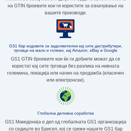
на GTIN броевите
кои ги користите за означување на
вашите производи.
GS1 бар кодовите се задолжителни кај сите дистрибутери,
трговци на мало и големо, кај Amazon, eBay и Google
GS1 GTIN броевите кои ќе ги добиете можат да се
користат кај сите трговци без разлика на нивната
големина, локација или начин на продажба (класичен
или електронски).
Глобална деловна соработка
GS1 Македонија е дел од глобалната GS1 организација
со седиште во Брисел, кој се грижи нашите GS1 бар