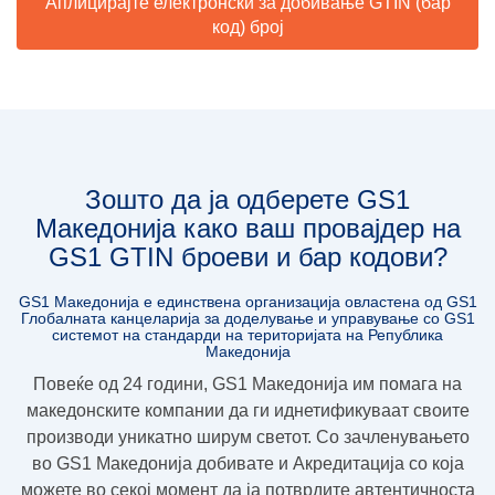
Аплицирајте електронски за добивање GTIN (бар
код) број
Зошто да ја одберете GS1
Македонија како ваш провајдер на
GS1 GTIN броеви и бар кодови?
GS1 Македонија е единствена организација овлaстена од GS1
Глобалната канцеларија за доделување и управување со GS1
системот на стандарди на територијата на Република
Македонија
Повеќе од 24 години, GS1 Македoнија им помага на
македонските компании да ги иднетификуваат своите
производи уникатно ширум светот. Со зачленувањето
во GS1 Македонија добивате и
Акредитација
со која
можете во секој момент да ја потврдите
автентичноста