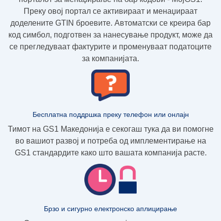
Преку овој портал се активираат и менаџираат
доделените GTIN броевите. Автоматски се креира бар
код симбол, подготвен за нанесување продукт, може да
се прегледуваат фактурите и променуваат податоците
за компанијата.
Бесплатна поддршка преку телефон или онлајн
Тимот на GS1 Македонија е секогаш тука да ви помогне
во вашиот развој и потреба од имплементирање на
GS1 стандардите како што вашата компанија расте.
Брзо и сигурно електронско аплицирање