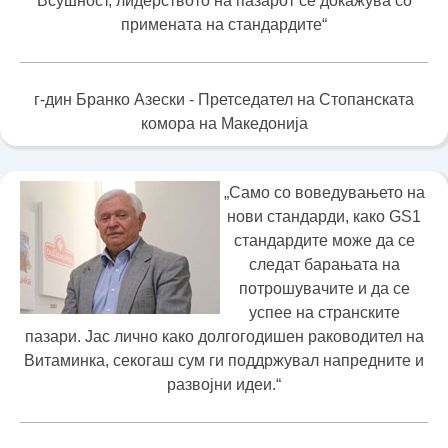
Всушност, лидерството на пазарот се докажува со
примената на стандардите“
г-дин Бранко Азески - Претседател на Стопанската
комора на Македонија
„Само со воведувањето на
нови стандарди, како GS1
стандардите може да се
следат барањата на
потрошувачите и да се
успее на странските
пазари. Јас лично како долгогодишен раководител на
Витаминка, секогаш сум ги поддржувал напредните и
развојни идеи.“