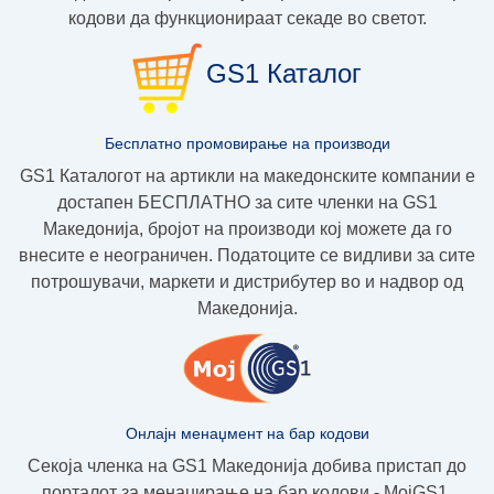
кодови да функционираат секаде во светот.
GS1 Каталог
Бесплатно промовирање на производи
GS1 Каталогот на артикли на македонските компании е
достапен
БЕСПЛAТНО
за сите членки на GS1
Македoнија, бројот на производи кој можете да го
внесите е неограничен. Податоците се видливи за сите
потрошувачи, маркети и дистрибутер во и надвор од
Македонија.
Онлајн менаџмент на бар кодови
Секоја членка на GS1 Македонија добива пристап до
порталот за менаџирање на бар кодови - МојGS1.