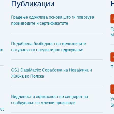
Публикации
Градење одржлива основа што ги поврзува
производите и сертификатите
О
М
Подобрена безбедност на железничите
то
патувања со предиктивно одржување
П
GS1 DataMatrix: Соработка на Новајлика и
Жабка во Полска
Видливост и ефикасност во синџирот на
У
,
снабдување со млечни производи
S
од