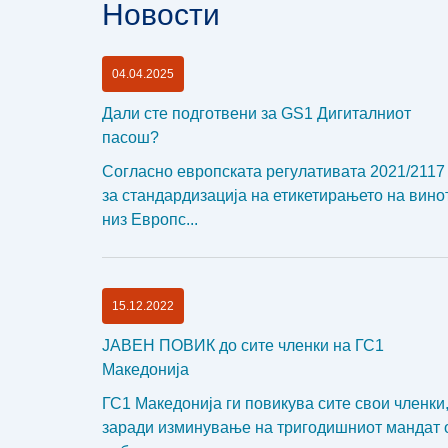
Новости
04.04.2025
Дали сте подготвени за GS1 Дигиталниот
пасош?
Согласно европската регулативата 2021/2117
за стандардизација на етикетирањето на вино
низ Европс...
15.12.2022
ЈАВЕН ПОВИК до сите членки на ГС1
Македонија
ГС1 Македонија ги повикува сите свои членки
заради изминување на тригодишниот мандат 