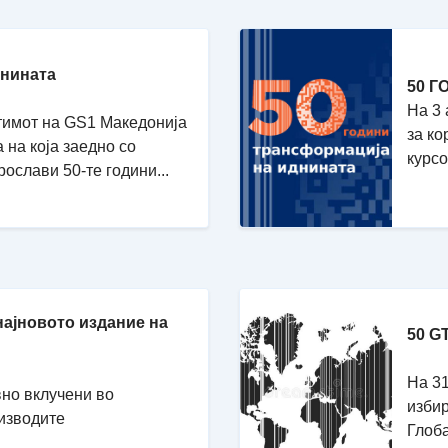
шнината
50 Г
На 3 
ј тимот на GS1 Македонија
за ко
на која заедно со
курсо
ослави 50-те години...
најновото издание на
50 G
На 31
вно вклучени во
избир
изводите
Глоба