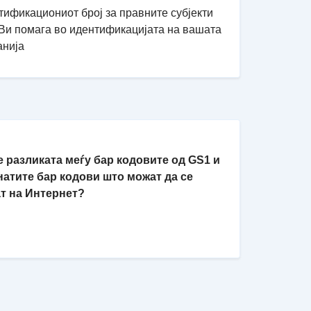
ификациониот број за правните субјекти
 Ви помага во идентификацијата на вашата
анија
 е разликата меѓу бар кодовите од GS1 и
натите бар кодови што можат да се
ат на Интернет?