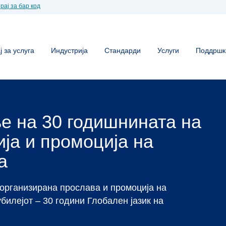
рај за бар код
 за услуга
Индустрија
Стандарди
Услуги
Поддршк
ленка во
онија
ен бар код, тогаш сте на