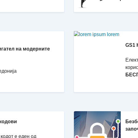
GS1 
игател на модерните
Елект
корис
едонија
БЕС
 кодови
Безб
запо
кодот е еден од