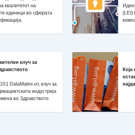
на квалитетот на
Идент
ите единици во сферата
(LEI)
ификација.
комп
жителен клуч за
Здравството
Која
оста
S1 DataMatrix-от, клуч за
најд
армацевтската индустрија
имена во Здравството