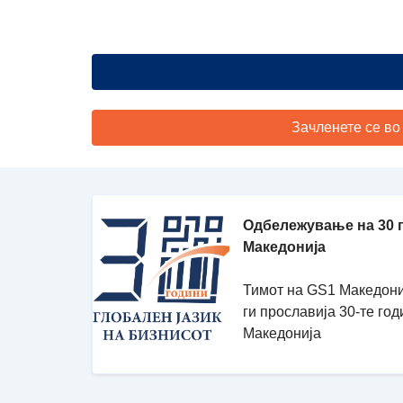
Зачленете се во
Одбележување на 30 
Македонија
Тимот на GS1 Македони
ги прославија 30-те го
Македонија