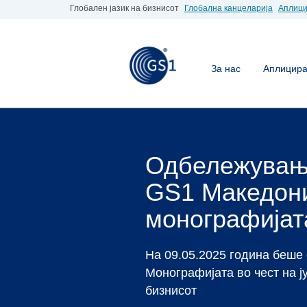
Глобален јазик на бизнисот
Глобална канцеларија
Аплици
За нас
Аплицирај
Станете ч
GS1 Макед
Доколку Вие е потреб
вистинското место.
Аплицирај за бар код