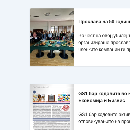
Прослава на 50 годи
Во чест на овој јубиле
организираше прослава 
членките компании ги пр
GS1 бар кодовите во 
Економија и Бизнис
GS1 бар кодовите акти
отповикувањето на про