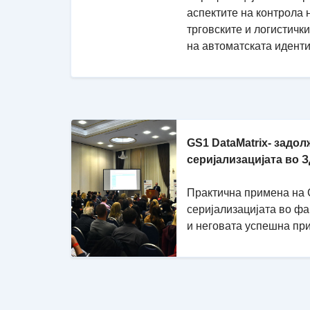
аспектите на контрола 
трговските и логистичк
на автоматската идент
GS1 DataMatrix- задол
серијализацијата во 
Практична примена на G
серијализацијата во ф
и неговата успешна пр