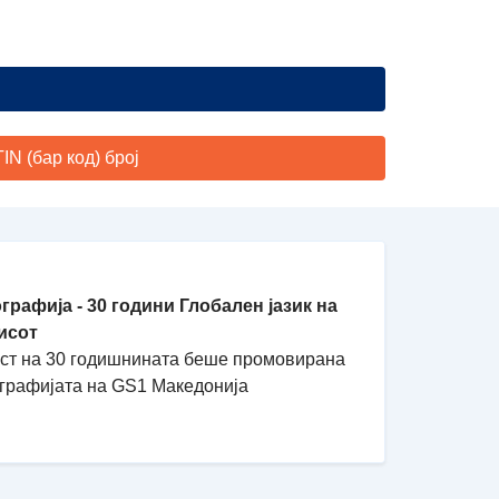
N (бар код) број
графија - 30 години Глобален јазик на
исот
ест на 30 годишнината беше промовирана
графијата на GS1 Македонија