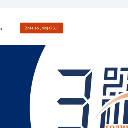
Влез во „Moj GS1“
а