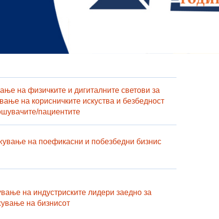
ање на физичките и дигиталните светови за
вање на корисничките искуства и безбедност
ошувачите/пациентите
ување на поефикасни и побезбедни бизнис
вање на индустриските лидери заедно за
ување на бизнисот