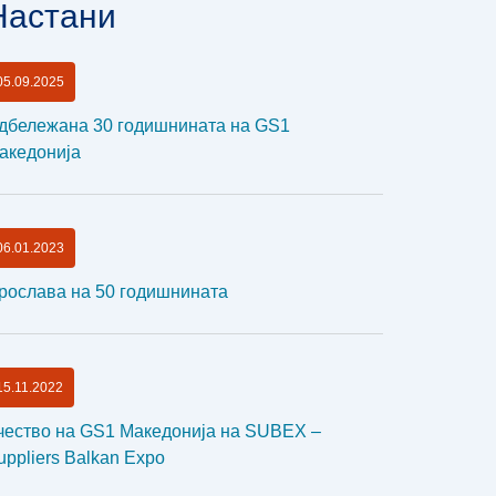
Настани
05.09.2025
дбележана 30 годишнината на GS1
акедонија
06.01.2023
рослава на 50 годишнината
15.11.2022
чество на GS1 Македонија на SUBEX –
uppliers Balkan Expo