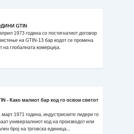
ОДИНИ GTIN
април 1973 година со постигнатиот договор
ристење на GTIN-13 бар кодот се промена
т на глобалната комерција.
TIN - Како малиот бар код го освои светот
 март 1971 година, индустриските лидери го
аат универзалниот код на производот или
лен број на трговска единица...