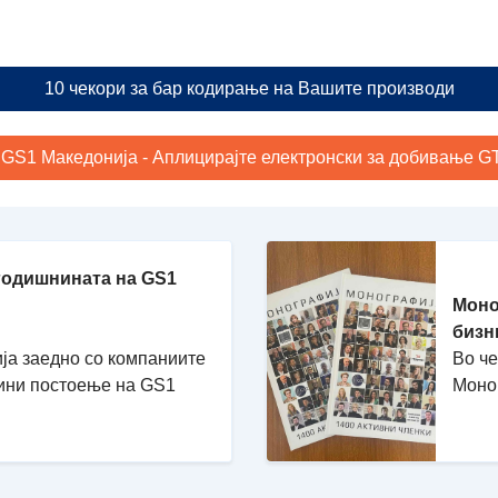
10 чекори за бар кодирање на Вашите производи
 GS1 Македонија - Аплицирајте електронски за добивање GTI
годишнината на GS1
Моно
бизн
ја заедно со компаниите
Во ч
дини постоење на GS1
Моно