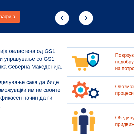
ија овлaстена од GS1
Поврзув
 и управување со GS1
подобру
ика Северна Македонија.
на потр
 делување сака да биде
Овозмож
зможувајќи им не своите
процеси
ефикасен начин да ги
.
Обедину
придвиж