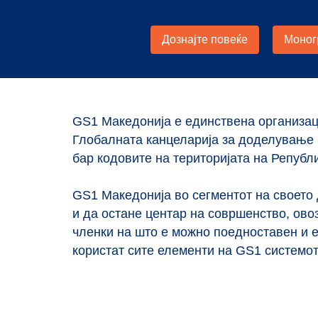
GS1 Македонија е единствена организац
Глобалната канцеларија за доделување
бар кодовите на територијата на Републ
GS1 Македонија вo сегментот на своето
и да остане центар на совршенство, ово
членки на што е можно поедноставен и 
користат сите елементи на GS1 системот