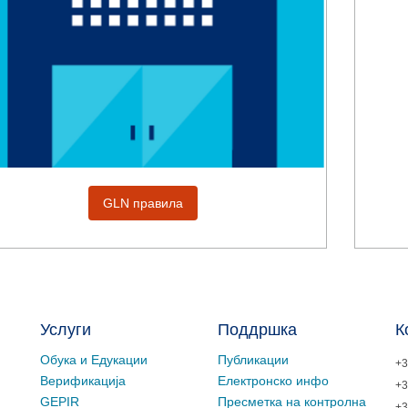
GLN правила
Услуги
Поддршка
К
Обука и Едукации
Публикации
+3
Верификација
Електронско инфо
+3
GEPIR
Пресметка на контролна
+3