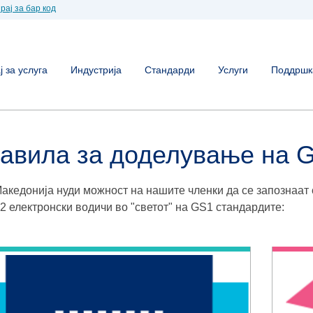
рај за бар код
 за услуга
Индустрија
Стандарди
Услуги
Поддршк
авила за доделување на 
акедонија нуди можност на нашите членки да се запознаат
 2 електронски водичи во "светот" нa GS1 стандардите: