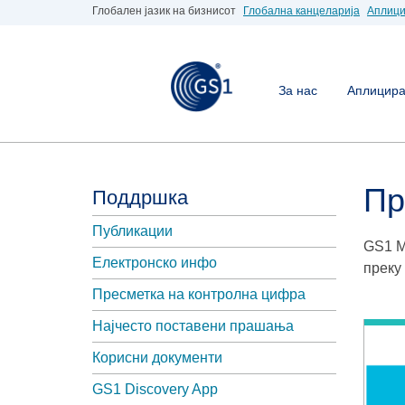
Глобален јазик на бизнисот
Глобална канцеларија
Аплици
За нас
Аплицирај
Пр
Поддршка
Публикации
GS1 М
Електронско инфо
преку
Пресметка на контролна цифра
Најчесто поставени прашања
Корисни документи
GS1 Discovery App