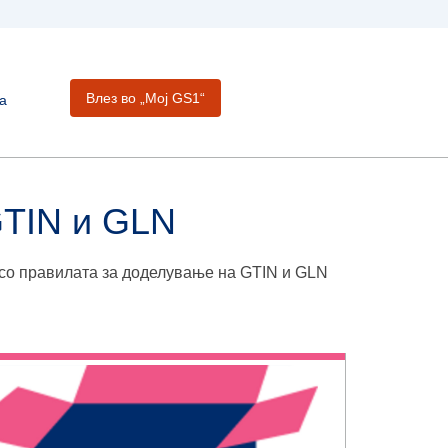
Влез во „Moj GS1“
а
GTIN и GLN
 со правилата за доделување на GTIN и GLN