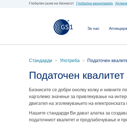
Глобален јазик на бизнисот
Глобална канцеларија
Аплици
За нас
Аплицирај
Стандарди
Употреба
Податочен квалит
Податочен квалитет
Бизнисите се добри онолку колку и нивните п
најголемо значење за привлекување на интер
двигател на зголемувањето на електронската
Нашите стандарди Ви дават алатка за создав
податочниот квалитет и продлабочување и п