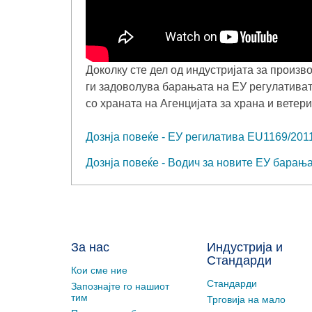
Доколку сте дел од индустријата за произв
ги задоволува барањата на ЕУ регулатива
со храната на Агенцијата за храна и ветер
Дознја повеќе - ЕУ регилатива EU1169/201
Дознја повеќе - Водич за новите ЕУ барањ
За нас
Индустрија и
Стандарди
Кои сме ние
Стандарди
Запознајте го нашиот
тим
Трговија на мало