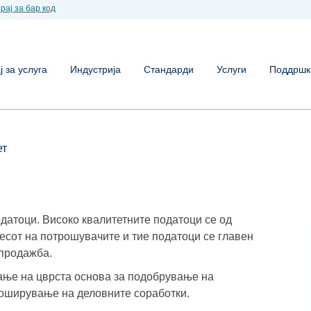
рај за бар код
 за услуга
Индустрија
Стандарди
Услуги
Поддршк
ет
одатоци. Високо квалитетните податоци се од
есот на потрошувачите и тие податоци се главен
 продажба.
ање на цврста основа за подобрување на
роширување на деловните соработки.