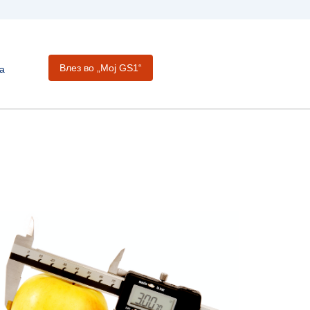
Влез во „Moj GS1“
а