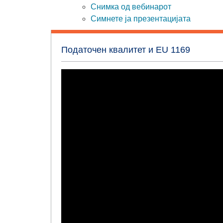
Снимка од вебинарот
Симнете ја презентацијата
Податочен квалитет и EU 1169