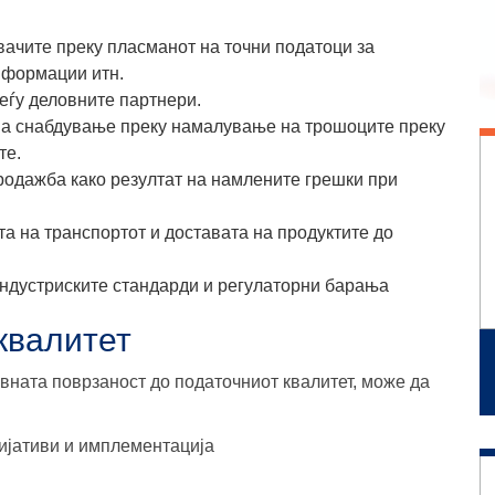
вачите преку пласманот на
точни податоци за
нформации итн.
еѓу деловните партнери.
 на снабдување
преку намалување на трошоците преку
те.
родажба како резултат на
намлените грешки при
а на транспортот и доставата
на продуктите до
ндустриските стандарди и регулаторни барања
квалитет
вната поврзаност до податочниот квалитет, може да
цијативи и имплементација