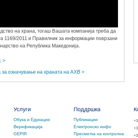
одство на храна, тогаш Вашата компанија треба да
та 1169/2011 и Правилник за информации поврзани
инарство на Република Македонија.
1
а за означување на храната на АХВ
Услуги
Поддршка
К
Обука и Едукации
Публикации
+3
Верификација
Електронско инфо
+3
GEPIR
Пресметка на контролна
+3