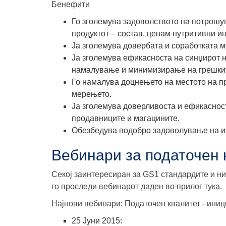
Бенефити
Го зголемува задоволството на потрошу
продуктот
– состав, ценам нутритивни и
Ја зголемува довербата и
соработката
м
Ја зголемува ефикасноста на синџирот
намалување и минимизирање на грешки
Го намалува доцнењето на местото на п
мерењето
.
Ја зголемува
доверливоста и ефикасност
продавниците и магацините.
Обезбедува подобро задоволување на и
Вебинари за податочен 
Секој заинтересиран за GS1 стандардите и ни
го проследи вебинарот даден во прилог тука.
Најнови вебинари: Податочен квалитет - ини
25 Јуни 2015: