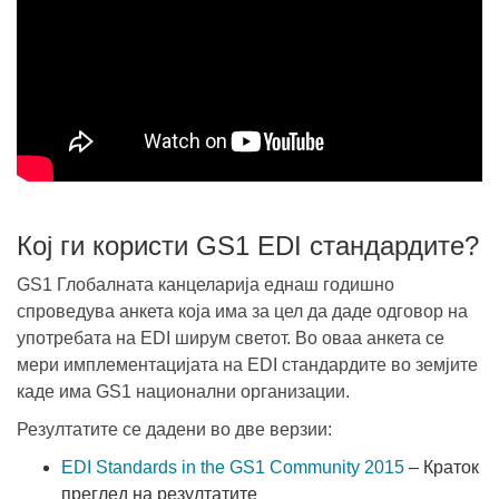
Кој ги користи GS1 EDI стандардите?
GS1 Глобалната канцеларија еднаш годишно
спроведува анкета која има за цел да даде одговор на
употребата на EDI ширум светот. Во оваа анкета се
мери имплементацијата на EDI стандардите во земјите
каде има GS1 национални организации.
Резултатите се дадени во две верзии:
EDI Standards in the GS1 Community 2015
– Краток
преглед на резултатите