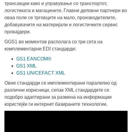
трансакции како и управување со транспортот,
логистиката и магацините. Главни деловни партнери во
оваа поле се трговците на мало, производителите,
добавувачите на материјали и логистичките сервис
провајдери.
GGS1 во моментов располага со три сета на
комплементарни
EDI
стандарди:
GS1 EANCOM®
GS1 XML
GS1 UN/CEFACT XML
Овие стандарди се имплементирани паралелно од
различни корисници, сепак XML стандардите се
подобро адаптирани за размена на информации
користејќи ги интернет базираните технологии.