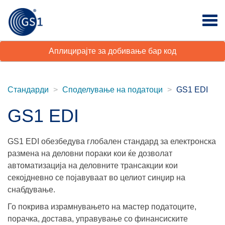
Аплицирајте за добивање бар код
Стандарди
Споделување на податоци
GS1 EDI
GS1 EDI
GS1 EDI обезбедува глобален стандард за електронска
размена на деловни пораки кои ќе дозволат
автоматизација на деловните трансакции кои
секојдневно се појавуваат во целиот синџир на
снабдување.
Го покрива израмнувањето на мастер податоците,
порачка, достава, управување со финансиските