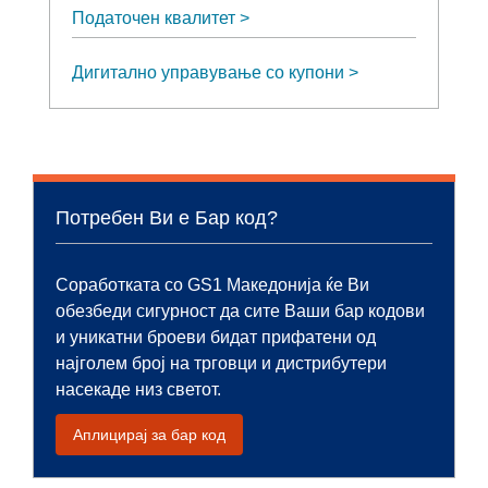
Податочен квалитет
Дигитално управување со купони
Потребен Ви е Бар код?
Соработката со GS1 Македонија ќе Ви
обезбеди сигурност да сите Ваши бар кодови
и уникатни броеви бидат прифатени од
најголем број на трговци и дистрибутери
насекаде низ светот.
Аплицирај за бар код