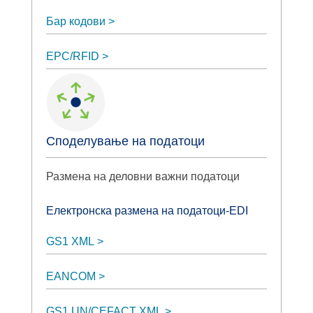
Бар кодови
EPC/RFID
Споделување на податоци
Размена на деловни важни податоци
Електронска размена на податоци-EDI
GS1 XML
EANCOM
GS1 UN/CEFACT XML