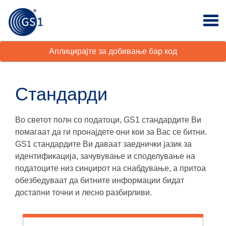
Аплицирајте за добивање бар код
Стандарди
Во светот полн со податоци, GS1 стандардите Ви
помагаат да ги пронајдете они кои за Вас се битни.
GS1 стандардите Ви даваат заеднички јазик за
идентификација, зачувување и споделување на
податоците низ синџирот на снабдување, а притоа
обезбедуваат да битните информации бидат
достапни точни и лесно разбирливи.