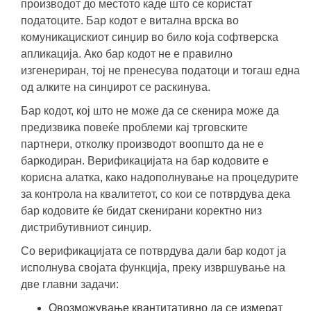
производот до местото каде што се користат
податоците. Бар кодот е витална врска во
комуникацискиот синџир во било која софтверска
апликација. Ако бар кодот не е правилно
изгенериран, тој не пренесува податоци и тогаш една
од алките на синџирот се раскинува.
Бар кодот, кој што не може да се скенира може да
предизвика повеќе проблеми кај трговските
партнери, отколку производот воопшто да не е
баркодиран. Верификацијата на бар кодовите е
корисна алатка, како надополнување на процедурите
за контрола на квалитетот, со кои се потврдува дека
бар кодовите ќе бидат скенирани коректно низ
дистрибутивниот синџир.
Со верификацијата се потврдува дали бар кодот ја
исполнува својата функција, преку извршување на
две главни задачи:
Овозможување квантитативно да се измерат