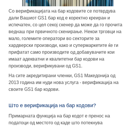
Со верификацијата на бар кодовите се потврдува
дали Вашиот GS1 бар код е коректно креиран и
испечатен, со цел секој скенер да може да го прочита
веднаш при првичното скенирање. Некои трговци на
мало, големите оператори во секторите за
хардверски производи, како и супермаркетите ќе ги
прифатат само производите од добавувачите кои
имаат aдекватни и квалитетни бар кодови на
производи, верификувани од GS1.
На сите акредитирани членки, GS1 Македонија од
2013 година им нуди нова услуга - верификација на
своите GS1 бар кодови
.
Што е верификација на бар кодови?
Примарната функција на бар кодот е пренос на
податоци од местото од каде што потекнува