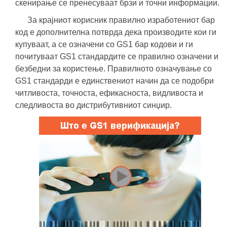
скенирање се пренесуваат брзи и точни информации.
За крајниот корисник правилно изработениот бар
код е дополнителна потврда дека производите кои ги
купуваат, а се означени со GS1 бар кодови и ги
почитуваат GS1 стандардите се правилно означени и
безбедни за користење. Правилното означување со
GS1 стандарди е единствениот начин да се подобри
читливоста, точноста, ефикасноста, видливоста и
следливоста во дистрибутивниот синџир.