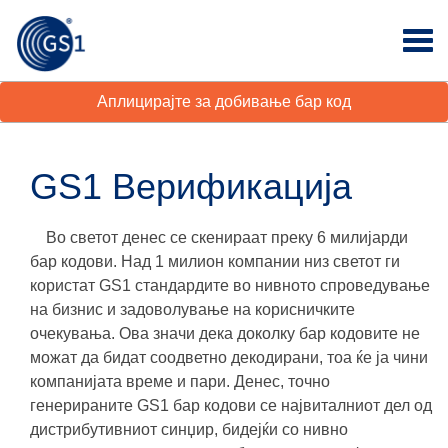
Аплицирајте за добивање бар код
GS1 Верификација
Во светот денес се скенираат преку 6 милијарди
бар кодови. Над 1 милион компании низ светот ги
користат GS1 стандардите во нивното спроведување
на бизнис и задоволување на корисничките
очекувања. Ова значи дека доколку бар кодовите не
можат да бидат соодветно декодирани, тоа ќе ја чини
компанијата
време и пари
. Денес, точно
генерираните GS1 бар кодови се највиталниот дел од
дистрибутивниот синџир, бидејќи со нивно