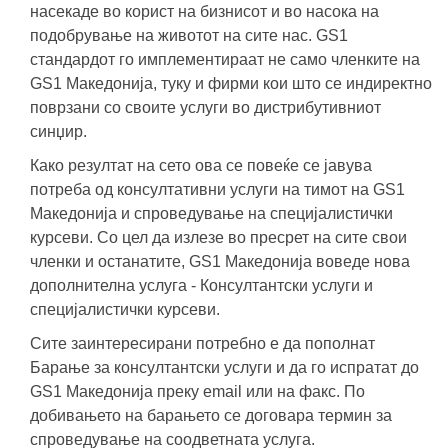
насекаде во корист на бизнисот и во насока на
подобрување на животот на сите нас. GS1
стандардот го имплементираат не само членките на
GS1 Македонија, туку и фирми кои што се индиректно
поврзани со своите услуги во дистрибутивниот
синџир.
Како резултат на сето ова се повеќе се јавува
потреба од консултативни услуги на тимот на GS1
Mакедонија и спроведување на специјалистички
курсеви. Со цел да излезе во пресрет на сите свои
членки и останатите, GS1 Македонија воведе нова
дополнителна услуга - Консултантски услуги и
специјалистички курсеви.
Сите заинтересирани потребно е да пополнат
Барање за консултантски услуги и да го испратат до
GS1 Македонија преку email или на факс. По
добивањето на барањето се договара термин за
спроведување на соодветната услуга.