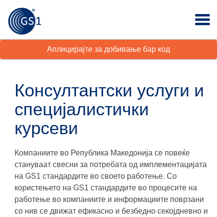
Аплицирајте за добивање бар код
Консултантски услуги и
специјалистички
курсеви
Компаниите во Република Македонија се повеќе
стануваат свесни за потребата од имплементацијата
на GS1 стандардите во своето работење. Со
користењето на GS1 стандардите во процесите на
работење во компаниите и информациите поврзани
со нив се движат ефикасно и безбедно секојдневно и