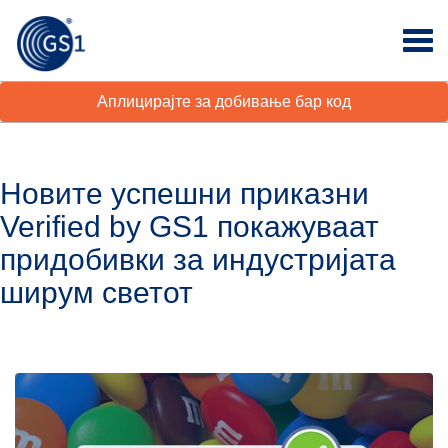
Аплицирајте за добивање бар код
Новите успешни приказни
Verified by GS1 покажуваат
придобивки за индустријата
ширум светот