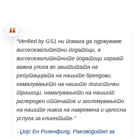
"Verified by GS1 ни помага да одржуваме
висококвалитетни податоци, а
висококвалитетните податоци играат
важна улога во заштитата на
репутацијата на нашите брендови,
намалувањето на нашите логистички
трошоци, намалувањето на нашиот
јаглероден отпечаток и зголемувањето
на нашите нивоа на навремена и целосна
услуга за клиентите."
- Џојс Ен Розенфилд, Раководител за