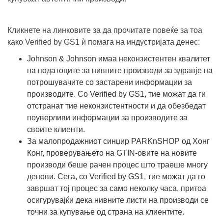
Кликнете на линковите за да прочитате повеќе за тоа
како Verified by GS1 ѝ помага на индустријата денес:
Johnson & Johnson имаа неконзистентен квалитет
на податоците за нивните производи за здравје на
потрошувачите со застарени информации за
производите. Со Verified by GS1, тие можат да ги
отстранат тие неконзистентности и да обезбедат
поуверливи информации за производите за
своите клиенти.
За малопродажниот синџир PARKnSHOP од Хонг
Конг, проверувањето на GTIN-овите на новите
производи беше рачен процес што траеше многу
денови. Сега, со Verified by GS1, тие можат да го
завршат тој процес за само неколку часа, притоа
осигурувајќи дека нивните листи на производи се
точни за купување од страна на клиентите.