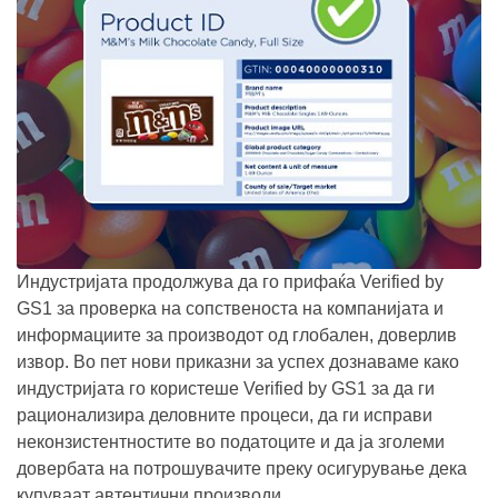
Индустријата продолжува да го прифаќа Verified by
GS1 за проверка на сопственоста на компанијата и
информациите за производот од глобален, доверлив
извор. Во пет нови приказни за успех дознаваме како
индустријата го користеше Verified by GS1 за да ги
рационализира деловните процеси, да ги исправи
неконзистентностите во податоците и да ја зголеми
довербата на потрошувачите преку осигурување дека
купуваат автентични производи.