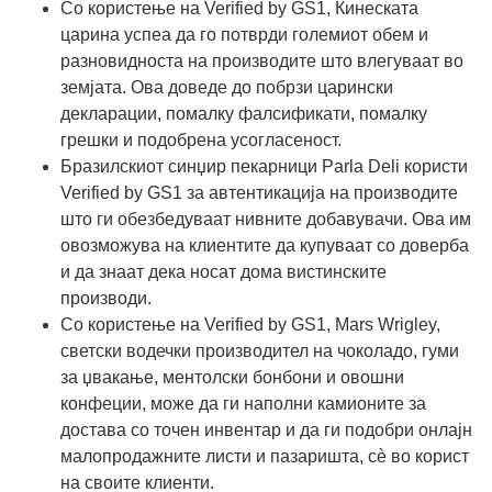
Со користење на Verified by GS1, Кинеската
царина успеа да го потврди големиот обем и
разновидноста на производите што влегуваат во
земјата. Ова доведе до побрзи царински
декларации, помалку фалсификати, помалку
грешки и подобрена усогласеност.
Бразилскиот синџир пекарници Parla Deli користи
Verified by GS1 за автентикација на производите
што ги обезбедуваат нивните добавувачи. Ова им
овозможува на клиентите да купуваат со доверба
и да знаат дека носат дома вистинските
производи.
Со користење на Verified by GS1, Mars Wrigley,
светски водечки производител на чоколадо, гуми
за џвакање, ментолски бонбони и овошни
конфеции, може да ги наполни камионите за
достава со точен инвентар и да ги подобри онлајн
малопродажните листи и пазаришта, сè во корист
на своите клиенти.