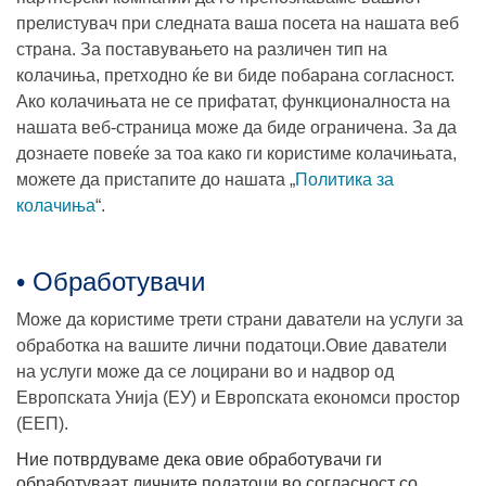
прелистувач при следната ваша посета на нашата веб
страна. За поставувањето на различен тип на
колачиња, претходно ќе ви биде побарана согласност.
Ако колачињата не се прифатат, функционалноста на
нашата веб-страница може да биде ограничена. За да
дознаете повеќе за тоа како ги користиме колачињата,
можете да пристапите до нашата „
Политика за
колачиња
“.
• Обработувачи
Може да користиме трети страни даватели на услуги за
обработка на вашите лични податоци.Овие даватели
на услуги може да се лоцирани во и надвор од
Европската Унија (ЕУ) и Европската економси простор
(ЕЕП).
Ние потврдуваме дека овие обработувачи ги
обработуваат личните податоци во согласност со