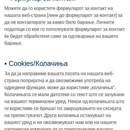
Можете да го користите формуларот за контакт на
нашата веб-страна [линк до формуларот за контакт] за
да не контактирате за какво било барање. Личните
податоци со кои го пополнувате формуларот за контакт
ќе бидат обработени само за одговарање на вашето
барање.
• Cookies/Колачиња
За да ја направиме вашата посета на нашата веб-
странa попријатна и да овозможиме употреба на
одредени функции, може да користиме „колачиња“.
Колачињата се мали датотеки со текст што се зачувани
на вашиот терминален уред. Некои од колачињата што
ги користиме се бришат по завршувањето на сесијата
на прелистувачот. Други колачиња остануваат на
вашиот уред и ни овозможуваат нам или на нашите
партнерски компании да го препознаваме вашиот