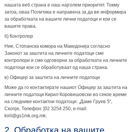
нашата веб страна е наш најголем приоритет. Токму
затоа, оваа Политика е направена за да ве информира
за обработката на вашите лични податоци и кои се
вашите права.
б) Контролор
Ние, Стопанска комора на Македонија согласно
Законот за заштита на личните податоци сме
контролори и сме одговорни за обработката на личните
податоци кои се обработуваат од наша страна.
в) Офицер за заштита на личните податоци
Може да го контактирате нашиот Офицер за заштита на
личните податоци Кирил Коровешовски во секое време
на следниве контактни податоци: „Даме Груев 5“,
Скопје, Телефон: [02 3254 250, e-mail:
kiril@gs1mk.org.mk.
2. Oбработка на вашите