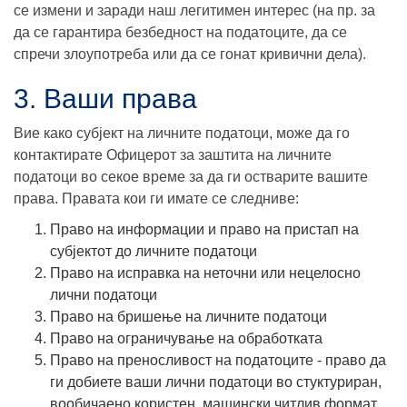
се измени и заради наш легитимен интерес (на пр. за
да се гарантира безбедност на податоците, да се
спречи злоупотреба или да се гонат кривични дела).
3. Ваши права
Вие како субјект на личните податоци, може да го
контактирате Офицерот за заштита на личните
податоци во секое време за да ги остварите вашите
права. Правата кои ги имате се следниве:
Право на информации и право на пристап на
субјектот до личните податоци
Право на исправка на неточни или нецелосно
лични податоци
Право на бришење на личните податоци
Право на ограничување на обработката
Право на преносливост на податоците - право да
ги добиете ваши лични податоци во стуктуриран,
вообичаено користен, машински читлив формат,