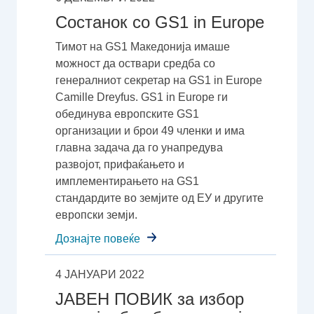
Состанок со GS1 in Europe
Тимот на GS1 Македонија имаше
можност да оствари средба со
генералниот секретар на GS1 in Europe
Camille Dreyfus. GS1 in Еurope ги
обединува европските GS1
организации и брои 49 членки и има
главна задача да го унапредува
развојот, прифаќањето и
имплементирањето на GS1
стандардите во земјите од ЕУ и другите
европски земји.
Дознајте повеќе
4 ЈАНУАРИ 2022
ЈАВЕН ПОВИК за избор