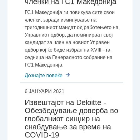
членки на ГС1 Македонија
ГС1 Македонија ги повикува сите свои
членки, заради изминување на
тригодишниот мандат од работењето на
Управниот одбор, да номинираат свој
кандидат за член на новиот Управен
одбор кој ќе биде избран на XVIII –та
седница на Генералното собрание на
ГС1 Македонија.
Дознајте повеќе
6 ЈАНУАРИ 2021
Извештајот на Deloitte -
Обезбедување доверба во
глобалниот синџир на
снабдување за време на
COVID-19