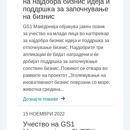
на најдобра бизнис идеја и
поддршка за започнување
на бизнис
GS1 Мзкедонија објавува јавен повик
за учество на млади лица во натпревар
за најдобра бизнис идеја и поддршка за
отпочнување бизнис. Најдобрите три
апликации ќе бидат наградени и ќе
добијат поддршка за започнување
сопствен бизнис. Повикот се отвара во
рамките на проектот „Зголемување на
иновативниот бизнис поврзани со море,
животна средина...
Дознајте повеќе
15 НОЕМВРИ 2022
Учество на GS1