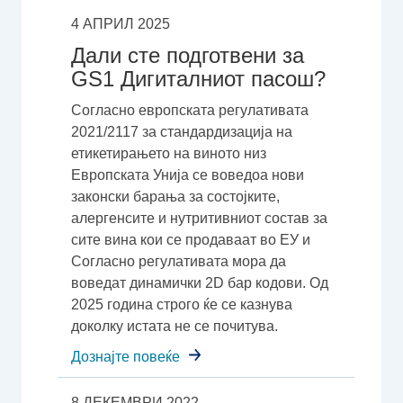
4 АПРИЛ 2025
Дали сте подготвени за
GS1 Дигиталниот пасош?
Согласно европската регулативата
2021/2117 за стандардизација на
етикетирањето на виното низ
Европската Унија се воведоа нови
законски барања за состојките,
алергенсите и нутритивниот состав за
сите вина кои се продаваат во ЕУ и
Согласно регулативата мора да
воведат динамички 2D бар кодови. Од
2025 година строго ќе се казнува
доколку истата не се почитува.
Дознајте повеќе
8 ДЕКЕМВРИ 2022