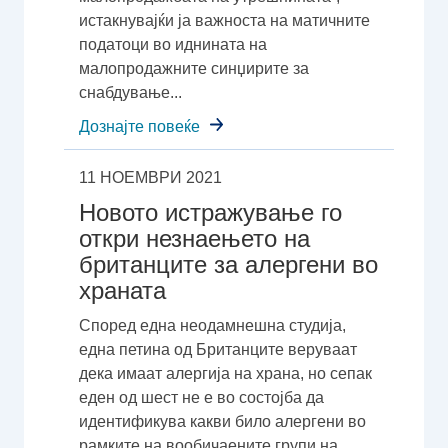
истакнувајќи ја важноста на матичните
податоци во иднината на
малопродажните синџирите за
снабдување...
Дознајте повеќе
11 НОЕМВРИ 2021
Новото истражување го
откри незнаењето на
британците за алергени во
храната
Според една неодамнешна студија,
една петина од Британците веруваат
дека имаат алергија на храна, но сепак
еден од шест не е во состојба да
идентификува какви било алергени во
рамките на вообичаените групи на