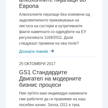
Европа
Алкохолните пијалаци беа изземени од
задолжителното прикажување на
листата на состојки и нутритивните
факти наметнато со одредбите на ЕУ
регулативата 1169/2011. Дали
следуваат промени на ова поле?
Дознајте повеќе
25 ОКТОМВРИ 2017
GS1 Стандардите
Двигател на модерните
бизнис процеси
Ние луѓето како индивидуи навикнати
сме работите да ги правивме на наш
посебен начин. Затоа, GS1 e тука,