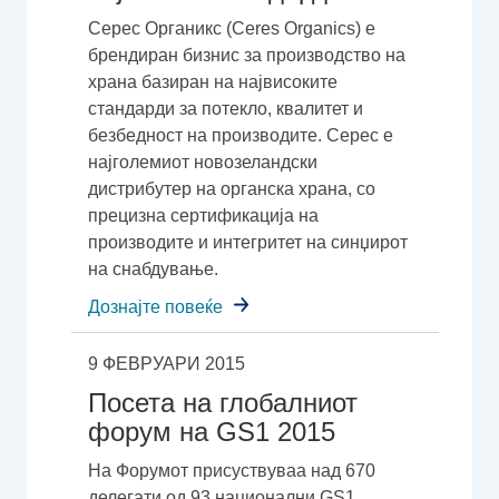
Серес Органикс (Ceres Organics) е
брендиран бизнис за производство на
храна базиран на највисоките
стандарди за потекло, квалитет и
безбедност на производите. Серес е
најголемиот новозеландски
дистрибутер на органска храна, со
прецизна сертификација на
производите и интегритет на синџирот
на снабдување.
Дознајте повеќе
9 ФЕВРУАРИ 2015
Посета на глобалниот
форум на GS1 2015
На Форумот присуствуваа над 670
делегати од 93 национални GS1