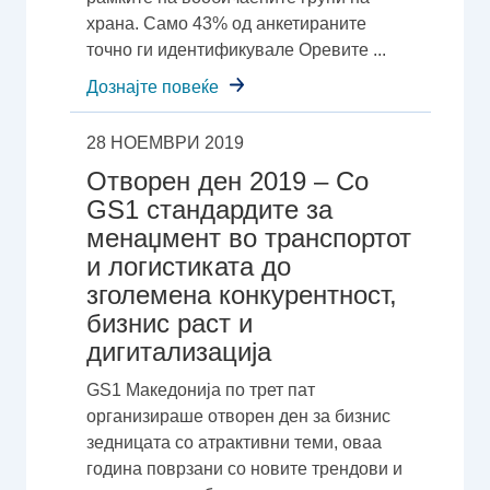
храна. Само 43% од анкетираните
точно ги идентификувале Оревите ...
Дознајте повеќе
28 НОЕМВРИ 2019
Oтворен ден 2019 – Со
GS1 стандардите за
менаџмент во транспортот
и логистиката до
зголемена конкурентност,
бизнис раст и
дигитализација
GS1 Македонија по трет пат
организираше отворен ден за бизнис
зедницата со атрактивни теми, оваа
година поврзани со новите трендови и