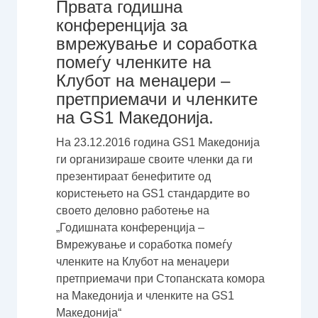
Првата годишна
конференција за
вмрежување и соработка
помеѓу членките на
Клубот на менаџери –
претприемачи и членките
на GS1 Македонија.
На 23.12.2016 година GS1 Македонија
ги организираше своите членки да ги
презентираат бенефитите од
користењето на GS1 стандардите во
своето деловно работење на
„Годишната конференција –
Вмрежување и соработка помеѓу
членките на Клубот на менаџери
претприемачи при Стопанската комора
на Македонија и членките на GS1
Македонија“