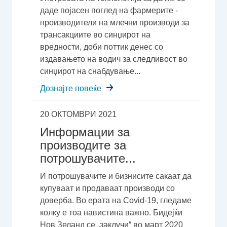
даде појасен поглед на фармерите -
производители на млечни производи за
трансакциите во синџирот на
вредности, доби поттик денес со
издавањето на водич за следливост во
синџирот на снабдување...
Дознајте повеќе
20 ОКТОМВРИ 2021
Информации за
производите за
потрошувачите...
И потрошувачите и бизнисите сакаат да
купуваат и продаваат производи со
доверба. Во ерата на Covid-19, гледаме
колку е тоа навистина важно. Бидејќи
Нов Зеланд се „заклучи“ во март 2020