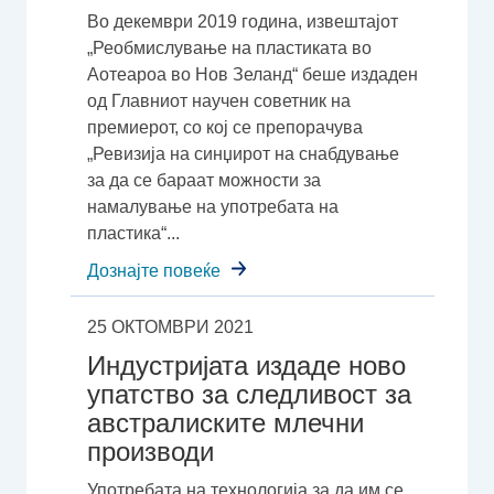
Во декември 2019 година, извештајот
„Реобмислување на пластиката во
Аотеароа во Нов Зеланд“ беше издаден
од Главниот научен советник на
премиерот, со кој се препорачува
„Ревизија на синџирот на снабдување
за да се бараат можности за
намалување на употребата на
пластика“...
Дознајте повеќе
25 ОКТОМВРИ 2021
Индустријата издаде ново
упатство за следливост за
австралиските млечни
производи
Употребата на технологија за да им се