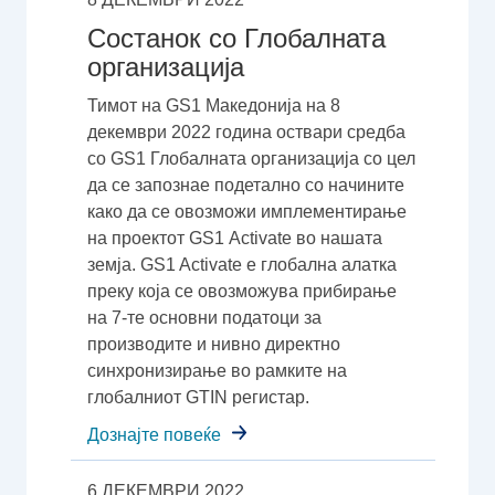
Состанок со Глобалната
организација
Тимот на GS1 Македонија на 8
декември 2022 година оствари средба
со GS1 Глобалната организација со цел
да се запознае подетално со начините
како да се овозможи имплементирање
на проектот GS1 Аctivate во нашата
земја. GS1 Activate e глобална алатка
преку која се овозможува прибирање
на 7-те основни податоци за
производитe и нивно директно
синхронизирање во рамките на
глобалниот GTIN регистар.
Дознајте повеќе
6 ДЕКЕМВРИ 2022