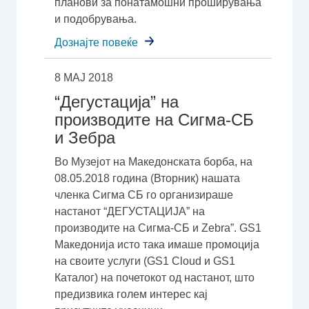
планови за понатамошни проширувања
и подобрувања.
Дознајте повеќе
8 МАЈ 2018
“Дегустација” на
производите на Сигма-СБ
и Зебра
Во Музејот на Македонската борба, на
08.05.2018 година (Вторник) нашата
членка Сигма СБ го организираше
настанот “ДЕГУСТАЦИЈА” на
производите на Сигма-СБ и Zebra”. GS1
Македонија исто така имаше промоција
на своите услуги (GS1 Cloud и GS1
Каталог) на почетокот од настанот, што
предизвика голем интерес кај