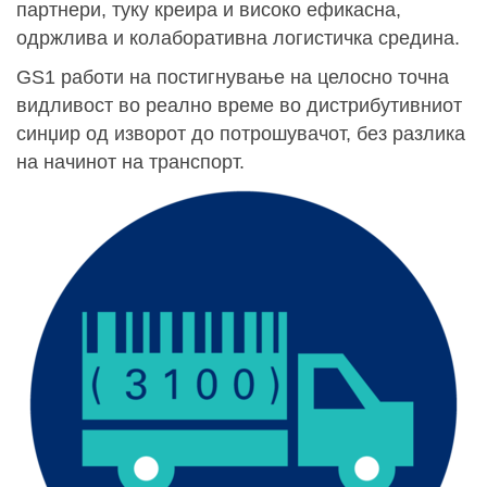
партнери, туку креира и високо ефикасна,
одржлива и колаборативна логистичка средина.
GS1 работи на постигнување на целосно точна
видливост во реално време во дистрибутивниот
синџир од изворот до потрошувачот, без разлика
на начинот на транспорт.