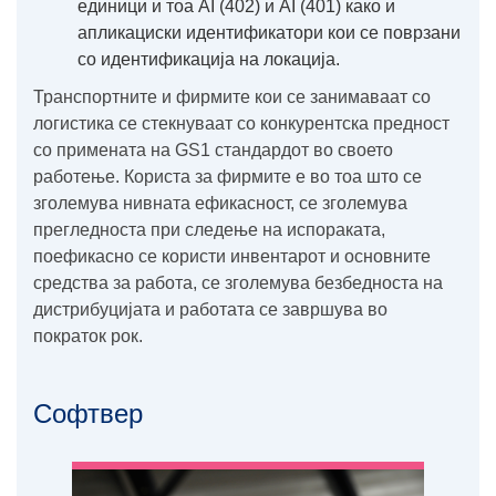
единици и тоа AI (402) и AI (401) како и
апликациски идентификатори кои се поврзани
со идентификација на локација.
Транспортните и фирмите кои се занимаваат со
логистика се стекнуваат со конкурентска предност
со примената на GS1 стандардот во своето
работење. Користа за фирмите е во тоа што се
зголемува нивната ефикасност, се зголемува
прегледноста при следење на испораката,
поефикасно се користи инвентарот и основните
средства за работа, се зголемува безбедноста на
дистрибуцијата и работата се завршува во
пократок рок.
Софтвер