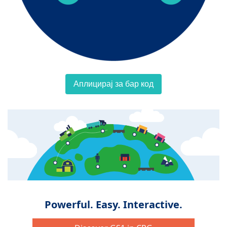
Аплицирај за бар код