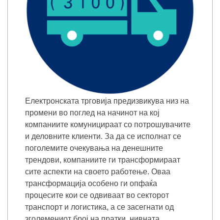
Електронската трговија предизвикува низ на
промени во поглед на начинот на кој
компаниите комуницираат со потрошувачите
и деловните клиенти. За да се исполнат се
поголемите очекувања на денешните
трендови, компаниите ги трансформираат
сите аспекти на своето работење. Оваа
трансформација особено ги опфаќа
процесите кои се одвиваат во секторот
транспорт и логистика, а се засегнати од
зголемениот број на пратки, нивната