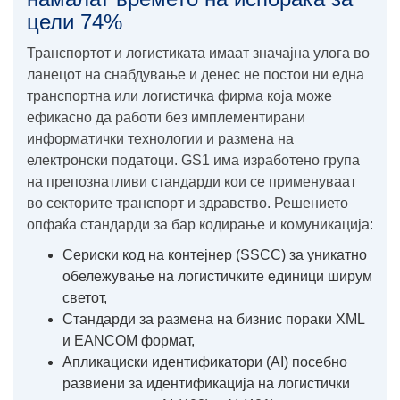
цели 74%
Транспортот и логистиката имаат значајна улога во
ланецот на снабдување и денес не постои ни една
транспортна или логистичка фирма која може
ефикасно да работи без имплементирани
информатички технологии и размена на
електронски податоци. GS1 има изработено група
на препознатливи стандарди кои се применуваат
во секторите транспорт и здравство. Решението
опфаќа стандарди за бар кодирање и комуникација:
Сериски код на контејнер (SSCC) за уникатно
обележување на логистичките единици ширум
светот,
Стандарди за размена на бизнис пораки XML
и EANCOM формат,
Aпликациски идентификатори (AI) посебно
развиени за идентификација на логистички