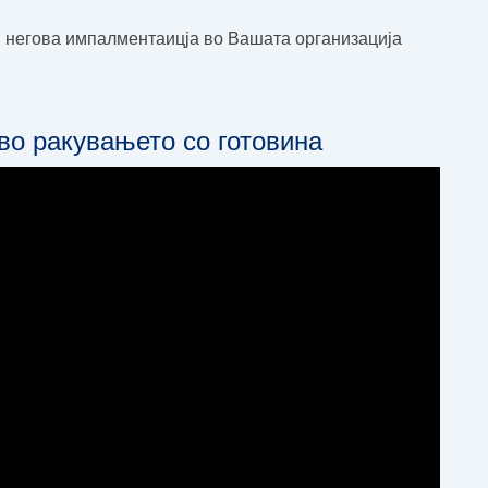
 негова импалментаицја во Вашата организација
во ракувањето со готовина