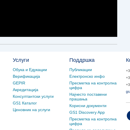
Услуги
Поддршка
К
Обука и Едукации
Публикации
+3
Верификација
Електронско инфо
+3
GEPIR
Пресметка на контролна
+3
цифра
Акредитација
gs
Најчесто поставени
Консултантски услуги
прашања
GS1 Каталог
Корисни документи
Ценовник на услуги
GS1 Discovery App
Пресметка на контролна
цифра