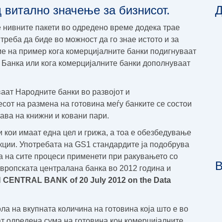
д витално значење за бизнисот.
Д
е нивните пакети во одредено време додека трае
треба да биде во можност да го знае истото и за
ме на пример кога комерцијалните банки подигнуваат
 Банка или кога комерцијалните банки дополнуваат
аат Народните банки во развојот и
сот на размена на готовина меѓу банките се состои
ава на книжни и ковани пари.
и кои имаат една цел и грижа, а тоа е обезбедување
кции. Употребата на GS1 стандардите ја подобрува
а на сите процеси применети при ракувањето со
В
вропската централана банка во 2012 година и
ENTRAL BANK of 20 July 2012 on the Data
ла на вкупната количина на готовина која што е во
ат одредена сума на готовина кон комерцијалните