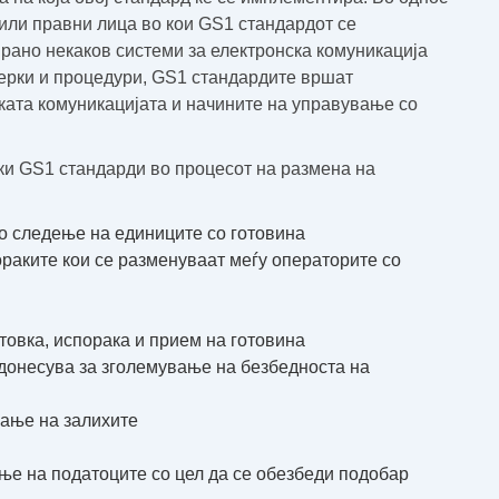
/или правни лица во кои GS1 стандардот се
ано некаков системи за електронска комуникација
ерки и процедури, GS1 стандардите вршат
ката комуникацијата и начините на управување со
ски GS1 стандарди во процесот на размена на
о следење на единиците со готовина
аките кои се разменуваат меѓу операторите со
товка, испорака и прием на готовина
донесува за зголемување на безбедноста на
ање на залихите
е на податоците со цел да се обезбеди подобар