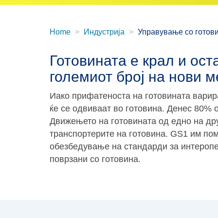
Home
Индустрија
Управување со готов
Готовината е крал и ост
големиот број на нови 
Иако прифатеноста на готовината варира
ќе се одвиваат во готовина. Денес 80% 
Движењето на готовината од едно на дру
транспортерите на готовина. GS1 им пома
обезбедување на стандарди за интеропе
поврзани со готовина.