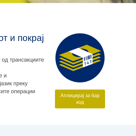
т и покрај
т од трансакциите
е и
јазик преку
сите операции
Аплицирај за бар
код