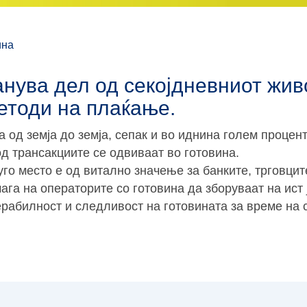
ина
анува дел од секојдневниот живо
методи на плаќање.
 од земја до земја, сепак и во иднина голем процен
од трансакциите се одвиваат во готовина.
го место е од витално значење за банките, трговцит
га на операторите со готовина да зборуваат на ист 
рабилност и следливост на готовината за време на 