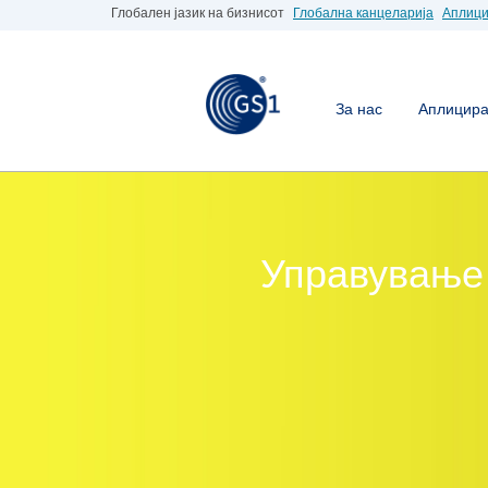
Глобален јазик на бизнисот
Глобална канцеларија
Аплици
За нас
Аплицирај
Управување 