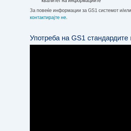
квалитет на информациите
За повеќе информации за GS1 системот и/или
контактирајте не
.
Употреба на GS1 стандардите 