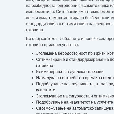
на безбедноста, одговорни се самите банки и
имплементира. Сите банки имаат имплементир
во кои имаат имплементирано безбедносни м
стандардизација и оптимизација на електронс
готовина.
Во овој контекст, глобалните и повеќе сектор
готовина придонесуваат за:
Зголемена веродостојност при физичкот
Оптимизирање и стандардизирање на пор
готовина
Елиминирање на дупликат влезови
Намалува на потребното време за подго
Подобрување на следливоста, а тоа при
клиентите
Зголемување на сигурноста и оптимизир
Подобрување на квалитетот на услугите
Овозможување на автоматско запишувањ