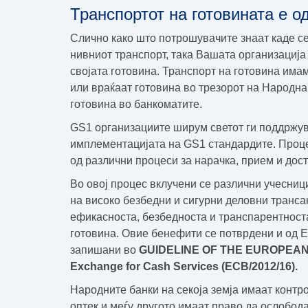
Транспортот на готовината е о
Слично како што потрошувачите знаат каде с
нивниот транспорт, така Вашата организација 
својата готовина. Транспорт на готовина има
или враќаат готовина во трезорот на Народна
готовина во банкоматите.
GS1 организациите ширум светот ги поддржув
имплементацијата на GS1 стандардите. Проце
од различни процеси за нарачка, прием и дост
Во овој процес вклучени се различни учесниц
на високо безбедни и сигурни деловни транса
ефикасноста, безбедноста и транспарентност
готовина. Овие бенефити се потврдени и од Е
запишани во
GUIDELINE OF THE EUROPEAN C
Exchange for Cash Services (ECB/2012/16).
Народните банки на секоја земја имаат контро
оптек и меѓу другото имаат право да ослобод