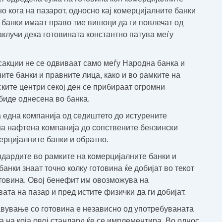
но кога на пазарот, односно кај комерцијалните банки
 банки имаат право тие вишоци да ги повлечат од
аклучи дека готовината константно патува меѓу
сакции не се одвиваат само меѓу Народна банка и
ите банки и правните лица, како и во рамките на
ските центри секој ден се прибираат огромни
 биде однесена во банка.
а една компанија од седиштето до истурените
на нафтена компанија до сопствените бензински
ерцијалните банки и обратно.
дардите во рамките на комерцијалните банки и
анки знаат точно колку готовина ќе добијат во текот
готовина. Овој бенефит им овозможува на
ата на пазар и пред истите физички да ги добијат.
вување со готовина е независно од употребуваната
а на која овој стандард ќе се имплементира. Во однос