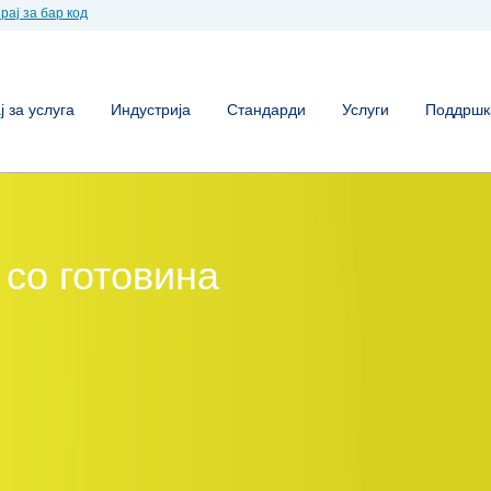
рај за бар код
 за услуга
Индустрија
Стандарди
Услуги
Поддршк
со готовина