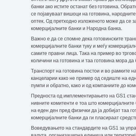
банки ако истите останат без готовина. Обрат
се појавуваат вишоци на готовина, народните
оптек. Од претходно изложеното може да се з
комерцијалните банки и Народна банка.
Важно е да се спомне дека готовинските тран
комерцијалните банки туку и меѓу комерцијалн
самите правни лица. Така на пример во тргов
количини на готовина и таа готовина мора да
Транспорт на готовина постои и во рамките н
канцеларии како не пример од седиште на ед
пумпи и обратно, како и од компаниите до ком
Предноста од имплементирањето на GS1 стан
нивните комитенти е тоа што комерцијалните б
на еден ден пред физички да ја добијат таа 
комерцијалните банки да ги пласираат средств
Воведувањето на стандардите на GS1 за упра
валута, организациона единица или териториј