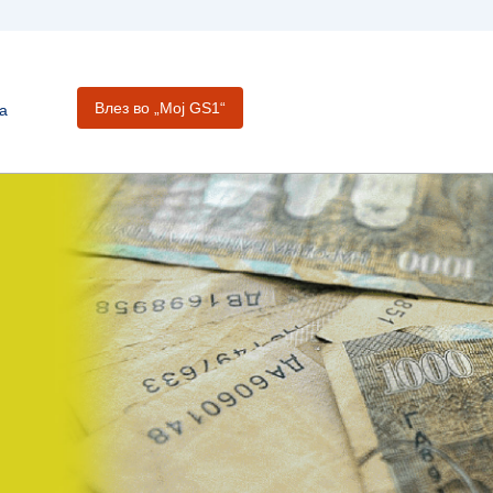
Влез во „Moj GS1“
а