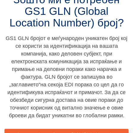
GS1 GLN (Global
Location Number) број?
GS1 GLN бројот е меѓународен уникатен број кој
се користи за идентификација на вашата
компанија, како деловен субјект, при
електронската комуникација за испраќање и
примање на деловни пораки како нарачка и
фактура. GLN бројот се запишува во
„заглавието“на секоја EDI порака со цел да го
идентификува испраќачот и примачот. За да се
обезбеди сигурна достава на овие пораки до
точниот корисник од витално значење е овие
броеви да бидат уникатни во глобални рамки.