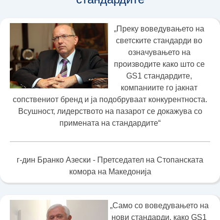
„Преку воведувањето на
светските стандарди во
означувањето на
производите како што се
GS1 стандардите,
компаниите го јакнат
сопствениот бренд и ја подобруваат конкурентноста.
Всушност, лидерството на пазарот се докажува со
примената на стандардите“
г-дин Бранко Азески - Претседател на Стопанската
комора на Македонија
„Само со воведувањето на
нови стандарди, како GS1