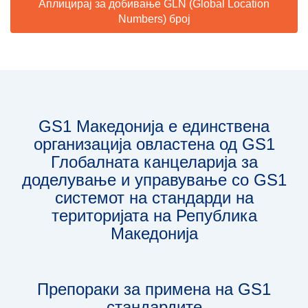
Аплицирај за добивање GLN (Global Location
Numbers) број
GS1 Македонија е единствена
организација овлaстена од GS1
Глобалната канцеларија за
доделување и управување со GS1
системот на стандарди на
територијата на Република
Македонија
Препораки за примена на GS1
стандардите