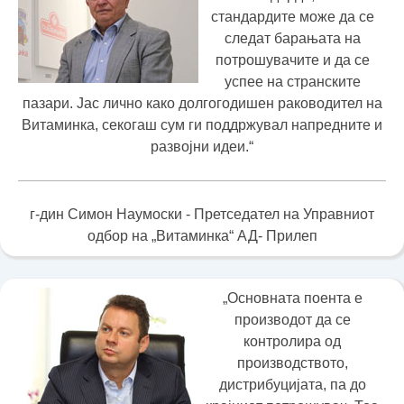
стандардите може да се
следат барањата на
потрошувачите и да се
успее на странските
пазари. Јас лично како долгогодишен раководител на
Витаминка, секогаш сум ги поддржувал напредните и
развојни идеи.“
г-дин Симон Наумоски - Претседател на Управниот
одбор на „Витаминка“ АД- Прилеп
„Основната поента е
производот да се
контролира од
производството,
дистрибуцијата, па до