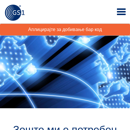
Аплицирајте за добивање бар код
Зошто ми е потребен