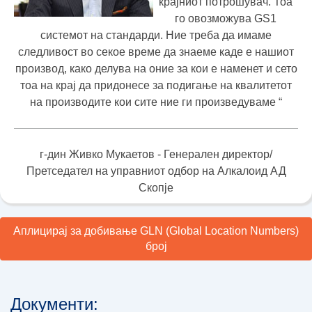
крајниот потрошувач. Тоа
го овозможува GS1
системот на стандарди. Ние треба да имаме
следливост во секое време да знаеме каде е нашиот
производ, како делува на оние за кои е наменет и сето
тоа на крај да придонесе за подигање на квалитетот
на производите кои сите ние ги произведуваме “
г-дин Живко Мукаетов - Генерален директор/
Претседател на управниот одбор на Алкалоид АД
Скопје
Аплицирај за добивање GLN (Global Location Numbers)
број
Документи: