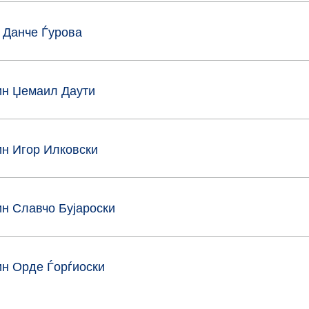
а Данче Ѓурова
ин Џемаил Даути
ин Игор Илковски
ин Славчо Бујароски
ин Орде Ѓорѓиоски