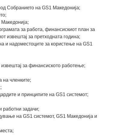
и од Собранието на GS1 Македонија;
то;
 Македонија;
ограмата за работа, финансискиот план за
от извештај за претходната година;
на и надоместоците за користење на GS1
 извештај за финансиското работење;
 на членките;
;
дардите и принципите на GS1 системот;
и работни задачи;
дување на GS1 системот, GS1 Македонија и
места;