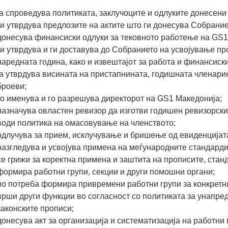
ја спроведува политиката, заклучоците и одлуките донесен
ги утврдува предлозите на актите што ги донесува Собрание
донесува финансиски одлуки за тековното работење на GS1
ги утврдува и ги доставува до Собранието на усвојување пр
наредната година, како и извештајот за работа и финансиски
ја утврдува висината на пристапнината, годишната членари
броеви;
го именува и го разрешува директорот на GS1 Македонија;
назначува овластен ревизор да изготви годишен ревизорски
води политика на омасовување на членството;
одлучува за прием, исклучување и бришење од евиденцијата
разгледува и усвојува примена на меѓународните стандарди
се грижи за коректна примена и заштита на прописите, стан
формира работни групи, секции и други помошни органи;
по потреба формира привремени работни групи за конкретн
врши други функции во согласност со политиката за унапре
законските прописи;
донесува акт за организација и систематизација на работни 