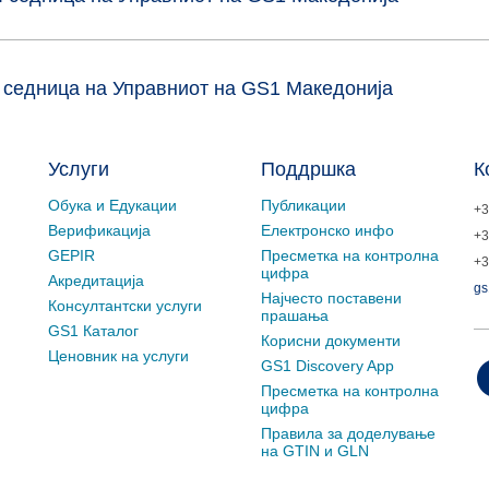
 седница на Управниот на GS1 Maкедонија
Услуги
Поддршка
К
Обука и Едукации
Публикации
+3
Верификација
Електронско инфо
+3
GEPIR
Пресметка на контролна
+3
цифра
Акредитација
gs
Најчесто поставени
Консултантски услуги
прашања
GS1 Каталог
Корисни документи
Ценовник на услуги
GS1 Discovery App
Пресметка на контролна
цифра
Правила за доделување
на GTIN и GLN