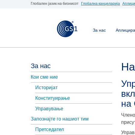
Глобален јазик на бизнисот
Глобална канцеларија
Аплици
За нас
Аплицирај
На
За нас
Кои сме ние
Упр
Историјат
вкл
Конституирање
на
Управување
Члено
Запознајте го нашиот тим
прису
Претседател
Управ