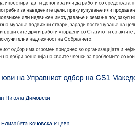
да инвестира, да ги депонира или да работи со средствата н
потребни за наведените цели, преку купување или продавањ
подвижен или недвижен имот, давање и земање под закуп н
изнајмување подвижни ствари, заради постигнување на цел
ги врши сите други работи утврдени со Статутот и со актите
исклучителна надлежност на Собранието.
ниот одбор има огромен придонес во организацијата и нејз
и најдобри решенија на своите членки за проблемите со кои 
нови на Управниот одбор на GS1 Македо
ин Никола Димовски
а Елизабета Кочовска Ицева