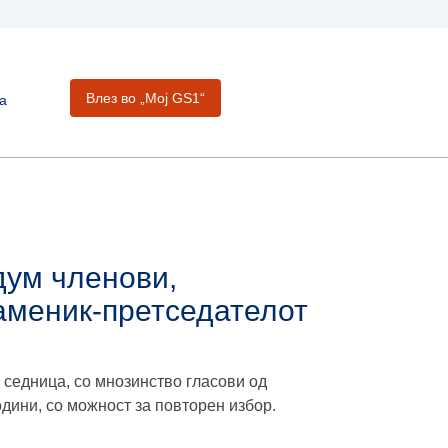
Влез во „Moj GS1“
а
дум членови,
заменик-претседателот
седница, со мнозинство гласови од
одини, со можност за повторен избор.