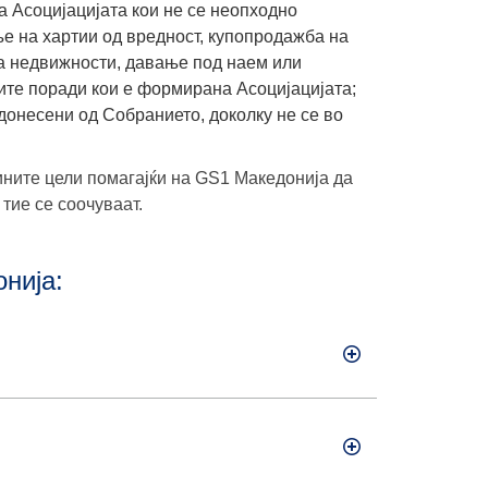
а Асоцијацијата кои не се неопходно
е на хартии од вредност, купопродажба на
а недвижности, давање под наем или
ите поради кои е формирана Асоцијацијата;
 донесени од Собранието, доколку не се во
ините цели помагајќи на GS1 Македонија да
тие се соочуваат.
нија: