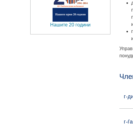
Нашите 20 години
Управ
понуд
Чле
г-д
г-ѓ