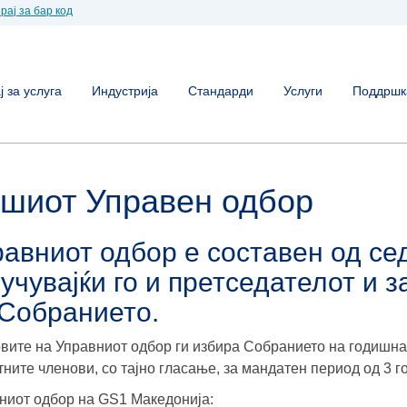
рај за бар код
 за услуга
Индустрија
Стандарди
Услуги
Поддршк
шиот Управен одбор
авниот одбор е составен од се
учувајќи го и претседателот и 
 Собранието.
вите на Управниот одбор ги избира Собранието на годишна 
тните членови, со тајно гласање, за мандатен период од 3 г
ниот одбор на GS1 Македонија: