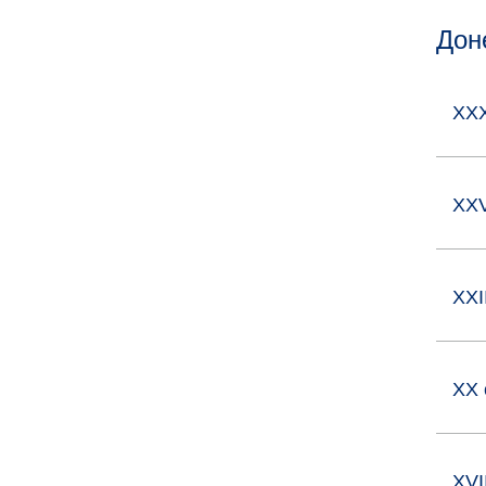
Дон
XXX
XXV
XXI
XX 
XVI