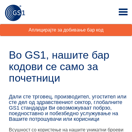
Аплицирајте за добивање бар код
Во GS1, нашите бар
кодови се само за
почетници
Дали сте трговец, производител, угостител или
сте дел од здравствениот сектор, глобалните
GS1 стандарди Ви овозможуваат побрзо,
поедноставно и побезбедно услужување на
Вашите потрошувачи или корисници
Всушност со користење на нашите уникатни броеви