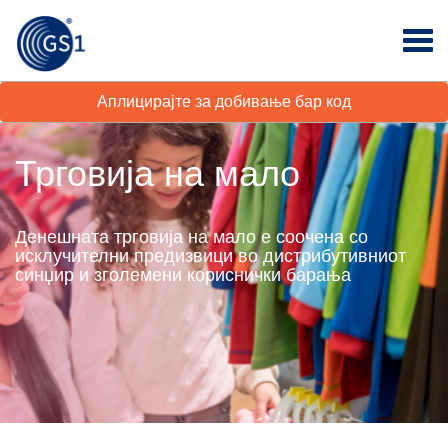
Аплицирајте за добивање бар код
Трговија на мало
Денешната трговија на мало е соочена со
исклучителни предизвици во дистрибутивниот
синџир и зголемени кориснички барања