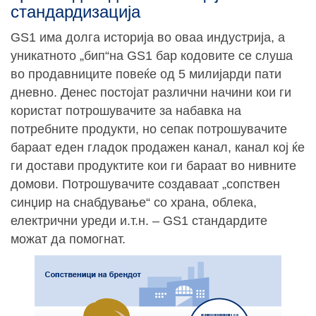
стандардизација
GS1 има долга историја во оваа индустрија, а
уникатното „бип“на GS1 бар кодовите се слуша
во продавниците повеќе од 5 милијарди пати
дневно. Денес постојат различни начини кои ги
користат потрошувачите за набавка на
потребните продукти, но сепак потрошувачите
бараат еден гладок продажен канал, канал кој ќе
ги достави продуктите кои ги бараат во нивните
домови. Потрошувачите создаваат „сопствен
синџир на снабдување“ со храна, облека,
електрични уреди и.т.н. – GS1 стандардите
можат да помогнат.