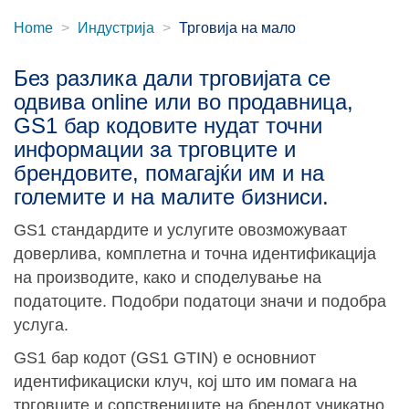
Home
Индустрија
Трговија на мало
Без разлика дали трговијата се
одвива online или во продавница,
GS1 бар кодовите нудат точни
информации за трговците и
брендовите, помагајќи им и на
големите и на малите бизниси.
GS1 стандардите и услугите овозможуваат
доверлива, комплетна и точна идентификација
на производите, како и споделување на
податоците. Подобри податоци значи и подобра
услуга.
GS1 бар кодот (GS1 GTIN) е основниот
идентификациски клуч, кој што им помага на
трговците и сопствениците на брендот уникатно