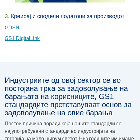
3.
Креирај и сподели податоци за производот
GDSN
GS1 DigitalLink
Индустриите од овој сектор се во
постојана трка за задоволување на
барањата на корисниците, GS1
стандардите претставуваат основ за
задоволување на овие барања
Постои причина поради која нашите стандарди се
најупотребувани стандарди во индустријата на
трговија на мало ширум светот. Низ годините им имаме