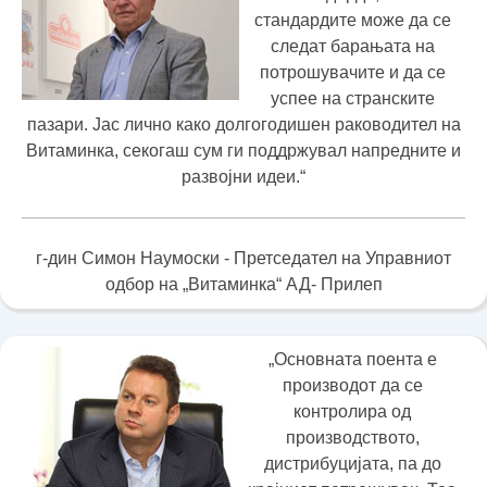
стандардите може да се
следат барањата на
потрошувачите и да се
успее на странските
пазари. Јас лично како долгогодишен раководител на
Витаминка, секогаш сум ги поддржувал напредните и
развојни идеи.“
г-дин Симон Наумоски - Претседател на Управниот
одбор на „Витаминка“ АД- Прилеп
„Основната поента е
производот да се
контролира од
производството,
дистрибуцијата, па до