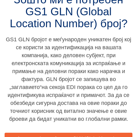
GS1 GLN (Global
Location Number) број?
GS1 GLN бројот е меѓународен уникатен број кој
се користи за идентификација на вашата
компанија, како деловен субјект, при
електронската комуникација за испраќање и
примање на деловни пораки како нарачка и
фактура. GLN бројот се запишува во
„заглавието“на секоја EDI порака со цел да го
идентификува испраќачот и примачот. За да се
обезбеди сигурна достава на овие пораки до
точниот корисник од витално значење е овие
броеви да бидат уникатни во глобални рамки.