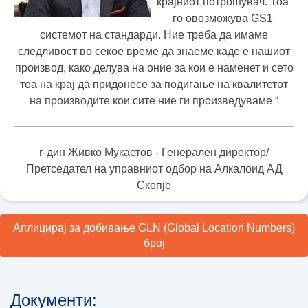
крајниот потрошувач. Тоа
го овозможува GS1
системот на стандарди. Ние треба да имаме
следливост во секое време да знаеме каде е нашиот
производ, како делува на оние за кои е наменет и сето
тоа на крај да придонесе за подигање на квалитетот
на производите кои сите ние ги произведуваме “
г-дин Живко Мукаетов - Генерален директор/
Претседател на управниот одбор на Алкалоид АД
Скопје
Аплицирај за добивање GLN (Global Location Numbers)
број
Документи: