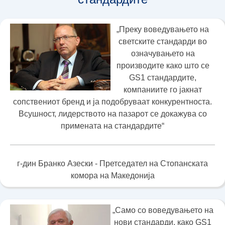
„Преку воведувањето на
светските стандарди во
означувањето на
производите како што се
GS1 стандардите,
компаниите го јакнат
сопствениот бренд и ја подобруваат конкурентноста.
Всушност, лидерството на пазарот се докажува со
примената на стандардите“
г-дин Бранко Азески - Претседател на Стопанската
комора на Македонија
„Само со воведувањето на
нови стандарди, како GS1