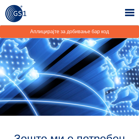
Аплицирајте за добивање бар код
Зошто ми е потребен