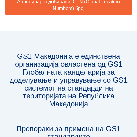
Аплицирај за добивање GLN (Global Location
Numbers) број
GS1 Македонија е единствена
организација овлaстена од GS1
Глобалната канцеларија за
доделување и управување со GS1
системот на стандарди на
територијата на Република
Македонија
Препораки за примена на GS1
стандардите