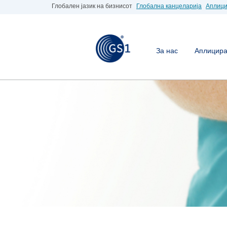
Глобален јазик на бизнисот
Глобална канцеларија
Аплици
За нас
Аплицирај