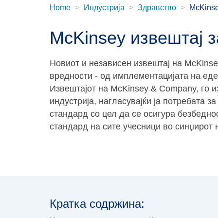
Home
Индустрија
Здравство
McKins
McKinsey извештај 
Новиот и независен извештај на McKinse
вредности - од имплементацијата на ед
Извештајот на McKinsey & Company, го 
индустрија, нагласувајќи ја потребата 
стандард со цел да се осигура безбедно
стандард на сите учесници во синџирот 
Кратка содржина: