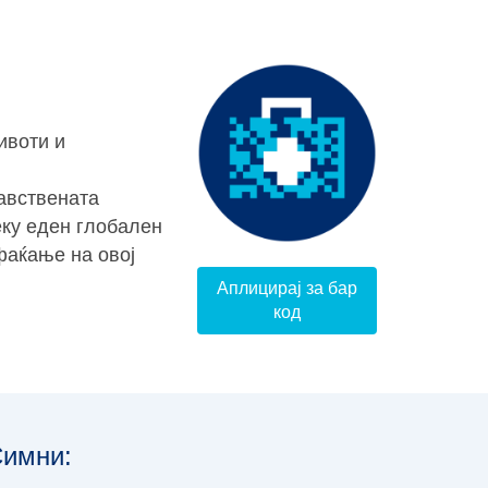
ивоти и
авствената
еку еден глобален
фаќање на овој
Аплицирај за бар
код
имни: