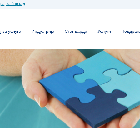
рај за бар код
 за услуга
Индустрија
Стандарди
Услуги
Поддршк