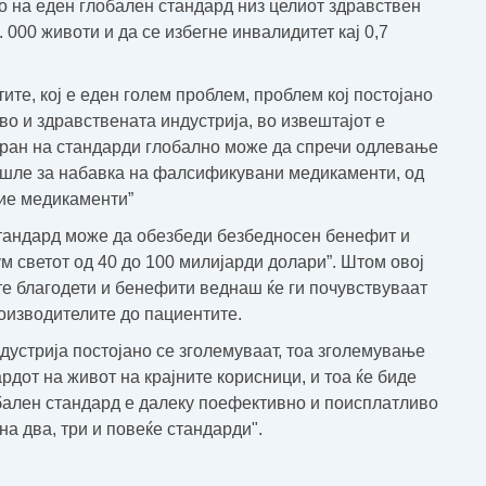
на еден глобален стандард низ целиот здравствен
 000 животи и да се избегне инвалидитет кај 0,7
е, кој е еден голем проблем, проблем кој постојано
во и здравствената индустрија, во извештајот е
иран на стандарди глобално може да спречи одлевање
ишле за набавка на фалсификувани медикаменти, од
тие медикаменти”
тандард може да обезбеди безбедносен бенефит и
 светот од 40 до 100 милијарди долари”
. Штом овој
е благодети и бенефити веднаш ќе ги почувствуваат
оизводителите до пациентите.
дустрија постојано се зголемуваат, тоа зголемување
дот на живот на крајните корисници, и тоа ќе биде
ален стандард е далеку поефективно и поисплатливо
а два, три и повеќе стандарди
".