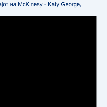
јот на McKinesy - Katy George,