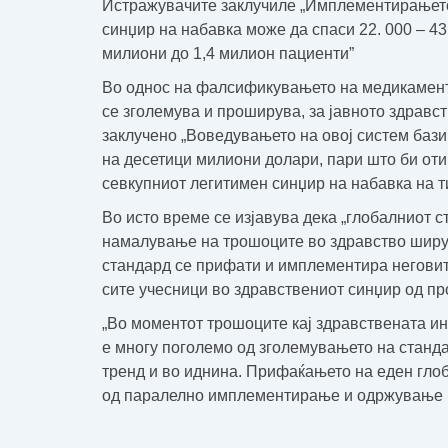
Истражувачите заклучиле
„Имплементирањето 
синџир на набавка може да спаси 22. 000 – 43.
милиони до 1,4 милион пациенти”
Во однос на фалсификувањето на медикаментит
се зголемува и проширува, за јавното здравст
заклучено „
Воведувањето на овој систем баз
на десетици милиони долари, пари што би от
севкупниот легитимен синџир на набавка на 
Во исто време се изјавува дека
„глобалниот с
намалување на трошоците во здравство ширум
стандард се прифати и имплементира неговит
сите учесници во здравствениот синџир од пр
„Во моментот трошоците кај здравствената ин
е многу поголемо од зголемувањето на стандар
тренд и во иднина.
Прифаќањето на еден глоб
од паралелно имплементирање и одржување н