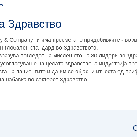
ey
за Здравство
y & Company ги има пресметано придобивките - во ж
ен глобален стандард во Здравството.
изразува погледот на мислењето на 80 лидери во здр
за усогласување на целата здравствена индустрија пр
ста на пациентите и да им се објасни итноста од при
на набавка во секторот Здравство.
С