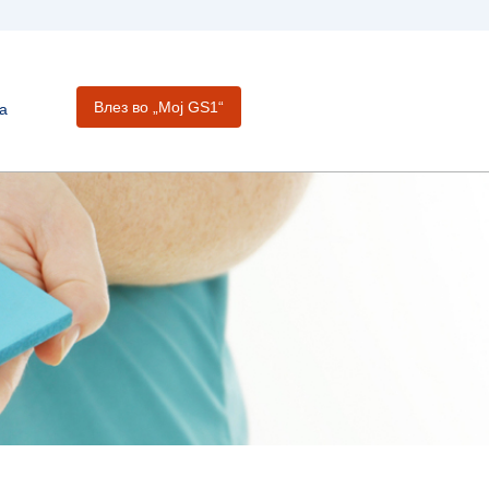
Влез во „Moj GS1“
а