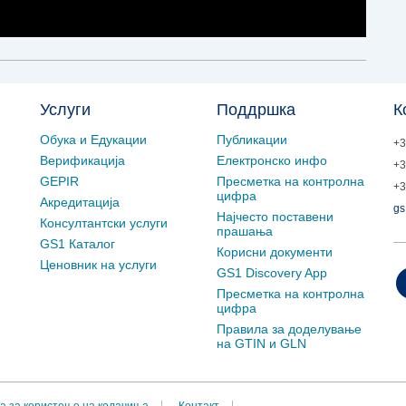
Услуги
Поддршка
К
Обука и Едукации
Публикации
+3
Верификација
Електронско инфо
+3
GEPIR
Пресметка на контролна
+3
цифра
Акредитација
gs
Најчесто поставени
Консултантски услуги
прашања
GS1 Каталог
Корисни документи
Ценовник на услуги
GS1 Discovery App
Пресметка на контролна
цифра
Правила за доделување
на GTIN и GLN
а за користење на колачиња
Контакт