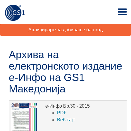
Аплицирајте за добивање бар код
Архива на
електронското издание
е-Инфо на GS1
Maкедонија
е-Инфо Бр.30 - 2015
PDF
Веб сајт