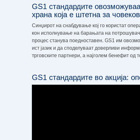
GS1 стандардите овозможуваат
храна која е штетна за човеков
Синџирот на снабдување кој го користат опер
кон исполнување на барањата на потрошувач
процес станува поедноставен. GS1 им овозмо
ист јазик и да споделуваат доверливи информ
трговските партнери, а најголем бенефит од т
GS1 стандардите во акција: оп