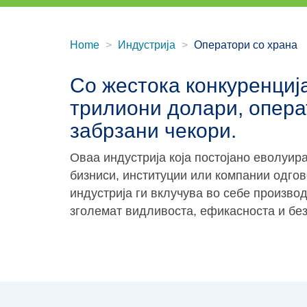
Home
Индустрија
Оператори со храна
Со жестока конкуренција
трилиони долари, опера
забрзани чекори.
Оваа индустрија која постојано еволуир
бизниси, институции или компании одгов
индустрија ги вклучува во себе производ
зголемат видливоста, ефикасноста и бе