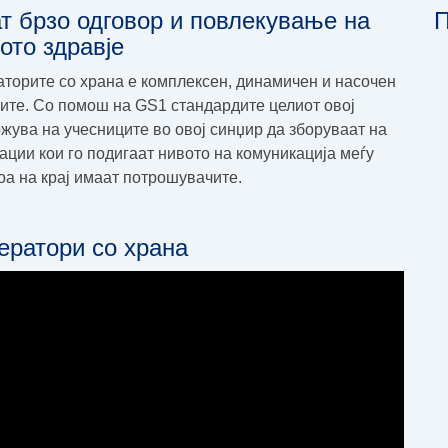
 брзо одговор и повлекување на
П
ото здравје
аторите со храна е комплексен, динамичен и насочен
ите. Со помош на GS1 стандардите целиот овој
жува на учесниците во овој синџир да зборуваат на
ации кои го подигаат нивото на комуникација меѓу
оа на крај имаат потрошувачите.
ератори со храна