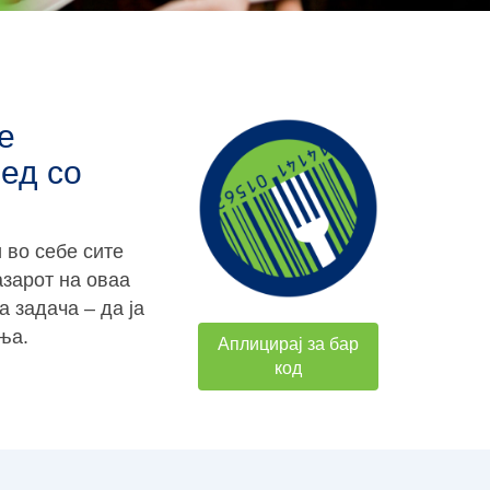
е
ед со
 во себе сите
азарот на оваа
 задача – да ја
ња.
Аплицирај за бар
код