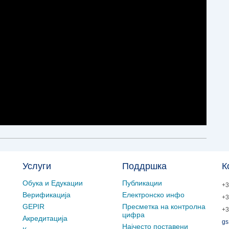
Услуги
Поддршка
К
Обука и Едукации
Публикации
+3
Верификација
Електронско инфо
+3
GEPIR
Пресметка на контролна
+3
цифра
Акредитација
gs
Најчесто поставени