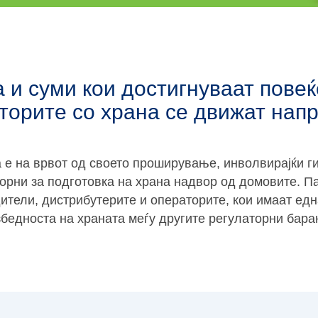
 и суми кои достигнуваат повеќ
торите со храна се движат напр
а е на врвот од своето проширување, инволвирајќи ги
орни за подготовка на храна надвор од домовите. П
ители, дистрибутерите и операторите, кои имаат една
збедноста на храната меѓу другите регулаторни бара