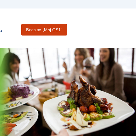
Влез во „Moj GS1“
а