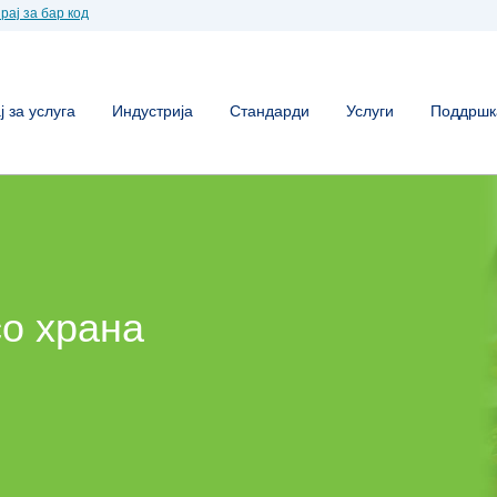
рај за бар код
 за услуга
Индустрија
Стандарди
Услуги
Поддршк
о храна