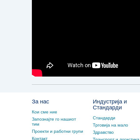
За нас
Индустрија и
Стандарди
Кои сме ние
Стандарди
Запознајте го нашиот
тим
Трговија на мало
Проекти и работни групи
Здравство
Контакт
Транспорт и логистика