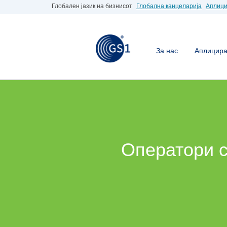
Глобален јазик на бизнисот
Глобална канцеларија
Аплици
За нас
Аплицирај
Оператори с